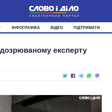
ІНФОГРАФІКА
ВІДЕО
ПІДТРИМАТИ
ІС
СТРІЧКА
ВЕРХОВНА РАДА
ПОДІЇ
СТАТТІ
КАБІНЕТ МІНІСТРІВ
ДУМКИ
ОГЛЯДИ
ГОЛОВИ ОБЛАДМІНІСТРА
ДАЙДЖЕСТИ
ідозрюваному експерту
ПОЛІТИКА
ДЕПУТАТИ
ЕКОНОМІКА
КОМІТЕТИ
СУСПІЛЬСТВО
ФРАКЦІЇ
ОКРУГИ
СВІТ