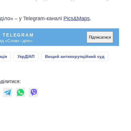
 діло» – у Telegram-каналі
Pics&Maps
.
У TELEGRAM
Підписатися
ід «Слово і діло»
пція
УкрДІАП
Вищий антикорупційний суд
ділитися: