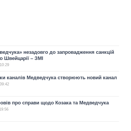
ведчука» незадовго до запровадження санкцій
о Швейцарії – ЗМІ
10:29
ки каналів Медведчука створюють новий канал
09:42
овів про справи щодо Козака та Медведчука
19:56