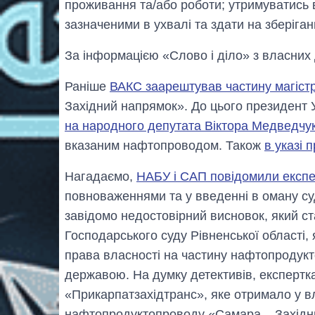
проживання та/або роботи; утримуватись в
зазначеними в ухвалі та здати на зберіга
За інформацією «Слово і діло» з власних 
Раніше
ВАКС заарештував частину магіст
Західний напрямок». До цього президент
на народного депутата Віктора Медведчу
вказаним нафтопроводом. Також
в указі 
Нагадаємо,
НАБУ і САП повідомили експер
повноваженнями та у введенні в оману су
завідомо недостовірний висновок, який с
Господарського суду Рівненської області, 
права власності на частину нафтопродук
державою. На думку детективів, експертк
«Прикарпатзахідтранс», яке отримало у вл
нафтопродуктопроводу «Самара – Західн