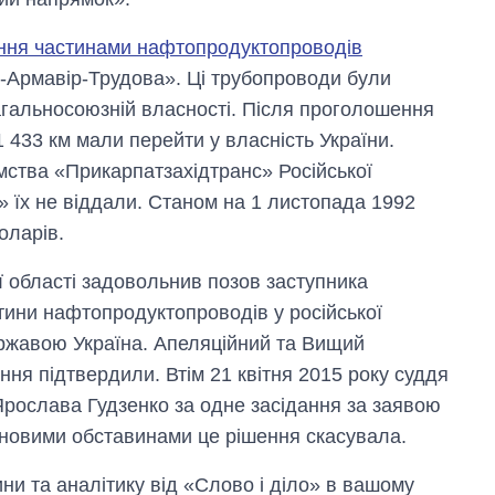
ння частинами нафтопродуктопроводів
-Армавір-Трудова». Ці трубопроводи були
загальносоюзній власності. Після проголошення
 433 км мали перейти у власність України.
мства «Прикарпатзахідтранс» Російської
» їх не віддали. Станом на 1 листопада 1992
оларів.
ї області задовольнив позов заступника
тини нафтопродуктопроводів у російської
ержавою Україна. Апеляційний та Вищий
ння підтвердили. Втім 21 квітня 2015 року суддя
Ярослава Гудзенко за одне засідання за заявою
 новими обставинами це рішення скасувала.
и та аналітику від «Слово і діло» в вашому