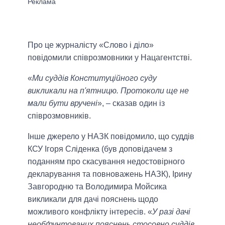
Про це журналісту «Слово і діло»
повідомили співрозмовники у Нацагентстві.
«
Ми суддів Конституційного суду
викликали на п'ятницю. Протоколи ще не
мали бути вручені
», – сказав один із
співрозмовників.
Інше джерело у НАЗК повідомило, що суддів
КСУ Ігоря Сліденка (був доповідачем з
поданням про скасування недостовірного
декларування та повноважень НАЗК), Ірину
Завгородню та Володимира Мойсика
викликали для дачі пояснень щодо
можливого конфлікту інтересів. «
У разі дачі
необґрунтованих пояснень стосовно суддів