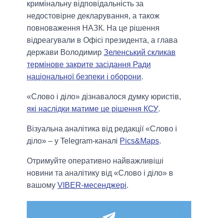
кримінальну відповідальність за
недостовірне декларування, а також
повноваження НАЗК. На це рішення
відреагували в Офісі президента, а глава
держави Володимир
Зеленський скликав
термінове закрите засідання Ради
національної безпеки і оборони
.
«Слово і діло» дізнавалося думку юристів,
які наслідки матиме це рішення КСУ
.
Візуальна аналітика від редакції «Слово і
діло» – у Telegram-каналі
Pics&Maps
.
Отримуйте оперативно найважливіші
новини та аналітику від «Слово і діло» в
вашому
VIBER-месенджері
.