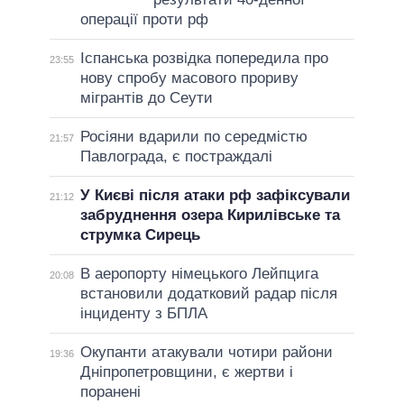
операції проти рф
Іспанська розвідка попередила про
23:55
нову спробу масового прориву
мігрантів до Сеути
Росіяни вдарили по середмістю
21:57
Павлограда, є постраждалі
У Києві після атаки рф зафіксували
21:12
забруднення озера Кирилівське та
струмка Сирець
В аеропорту німецького Лейпцига
20:08
встановили додатковий радар після
інциденту з БПЛА
Окупанти атакували чотири райони
19:36
Дніпропетровщини, є жертви і
поранені