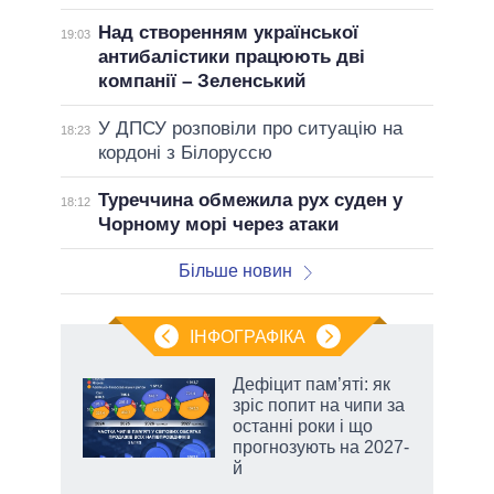
Над створенням української
19:03
антибалістики працюють дві
компанії – Зеленський
У ДПСУ розповіли про ситуацію на
18:23
кордоні з Білоруссю
Туреччина обмежила рух суден у
18:12
Чорному морі через атаки
Більше новин
ІНФОГРАФІКА
жет
Дефіцит пам’яті: як
зріс попит на чипи за
ків
останні роки і що
прогнозують на 2027-
й
аспі