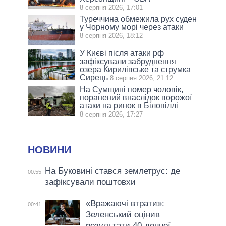
8 серпня 2026, 17:01
Туреччина обмежила рух суден
у Чорному морі через атаки
8 серпня 2026, 18:12
У Києві після атаки рф
зафіксували забруднення
озера Кирилівське та струмка
Сирець
8 серпня 2026, 21:12
На Сумщині помер чоловік,
поранений внаслідок ворожої
атаки на ринок в Білопіллі
8 серпня 2026, 17:27
НОВИНИ
На Буковині стався землетрус: де
00:55
зафіксували поштовхи
«Вражаючі втрати»:
00:41
Зеленський оцінив
результати 40-денної