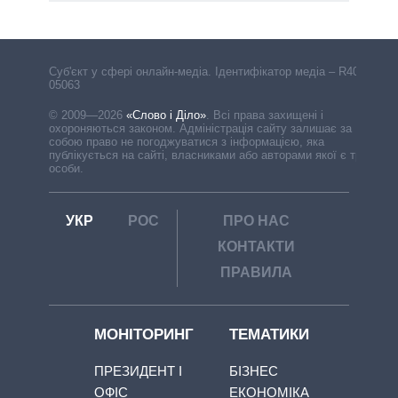
Cуб'єкт у сфері онлайн-медіа. Ідентифікатор медіа – R40-
05063
© 2009—2026
«Слово і Діло»
.
Всі права захищені і
охороняються законом. Адміністрація сайту залишає за
собою право не погоджуватися з інформацією, яка
публікується на сайті, власниками або авторами якої є треті
особи.
УКР
РОС
ПРО НАС
КОНТАКТИ
ПРАВИЛА
МОНІТОРИНГ
ТЕМАТИКИ
ПРЕЗИДЕНТ І
БІЗНЕС
ОФІС
ЕКОНОМІКА