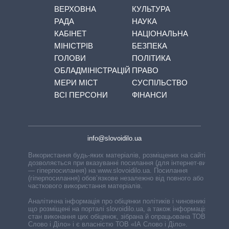
ВЕРХОВНА
КУЛЬТУРА
РАДА
НАУКА
КАБІНЕТ
НАЦІОНАЛЬНА
МІНІСТРІВ
БЕЗПЕКА
ГОЛОВИ
ПОЛІТИКА
ОБЛАДМІНІСТРАЦІЙ
ПРАВО
МЕРИ МІСТ
СУСПІЛЬСТВО
ВСІ ПЕРСОНИ
ФІНАНСИ
info@slovoidilo.ua
Використання будь-яких матеріалів, розміщених на сайті,
дозволяється при вказуванні посилання (для інтернет-видань
— гіперпосилання) на www.slovoidilo.ua. Посилання
(гіперпосилання) обов’язкове незалежно від повного або
часткового використання матеріалів.
Аналітична інформація про обіцянки політиків і чиновників,
що розміщені на порталі slovoidilo.ua, а також інформація про
стан виконання цих обіцянок, зібрана й опрацьована ТОВ «ІА
Слово і Діло» і є власністю ТОВ «ІА Слово і Діло».