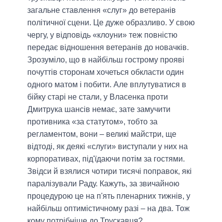
загальне ставлення «слуг» до ветеранів
політичної сцени. Це дуже образливо. У свою
чергу, у відповідь «клоуни» теж повністю
передає відношення ветеранів до новачків.
Зрозуміло, що в найбільш гострому прояві
почуттів сторонам хочеться обкласти один
одного матом і побити. Але вплутуватися в
бійку старі не стали, у Власенка проти
Дмитрука шансів немає, зате замучити
противника «за статутом», тобто за
регламентом, вони – великі майстри, ще
відтоді, як деякі «слуги» виступали у них на
корпоративах, під'їдаючи потім за гостями.
Звідси й взялися чотири тисячі поправок, які
паралізували Раду. Кажуть, за звичайною
процедурою це на п'ять пленарних тижнів, у
найбільш оптимістичному разі – на два. Тож
кому потрібніше до Трускавця?