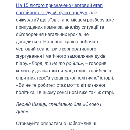
На 15 лютого призначено черговий етап
партійного з'їзду «Слуги народу»
, але
очікувати? що з'їзд стане місцем розбору вже
припущених помилок, аналізу ситуації та
обговорення нагальних кроків, не
доводиться. Напевно, країна побачить
черговий сеанс гри з корпоративного
згуртування і магічного замовляння духів
піару.
«Боря, ти не то робиш»
, – говорив
колись у делікатній ситуації один з найбільш
спритних героїв української політичної історії.
«Ви не те робите» стає мотто вітчизняної
політики. І в цьому сенсі нові вже такі ж старі.
Леонід Швець, спеціально для «Слово і
Діло»
Отримуйте оперативно найважливіші