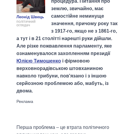
процедура. Питання про
землю, звичайно, має
самостійне неминуще
Леонід Швець
політичний
значення, причому року так
оглядач
з 1917-го, якщо не з 1861-го,
а тут і в 21 столітті нарешті руки дійшли.
Але різке пожвавлення парламенту, яке
ознаменувалося захопленням президії
Юлією Тимошенко
і фірмовою
верховнорадівською штовханиною
навколо трибуни, пов'язано і з іншою
серйозною проблемою або, мабуть, із
двома.
Перша проблема – це втрата політичного