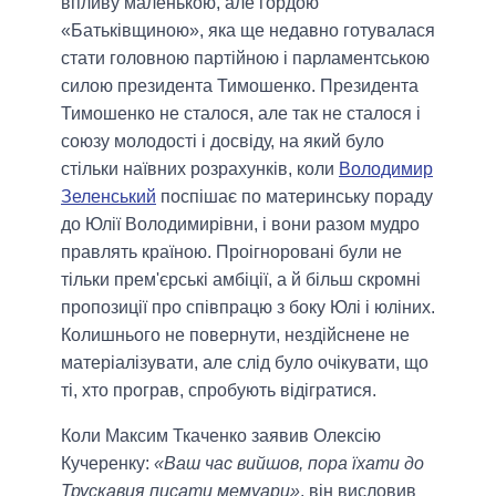
впливу маленькою, але гордою
«Батьківщиною», яка ще недавно готувалася
стати головною партійною і парламентською
силою президента Тимошенко. Президента
Тимошенко не сталося, але так не сталося і
союзу молодості і досвіду, на який було
стільки наївних розрахунків, коли
Володимир
Зеленський
поспішає по материнську пораду
до Юлії Володимирівни, і вони разом мудро
правлять країною. Проігноровані були не
тільки прем'єрські амбіції, а й більш скромні
пропозиції про співпрацю з боку Юлі і юліних.
Колишнього не повернути, нездійснене не
матеріалізувати, але слід було очікувати, що
ті, хто програв, спробують відігратися.
Коли Максим Ткаченко заявив Олексію
Кучеренку:
«Ваш час вийшов, пора їхати до
Трускавця писати мемуари»
, він висловив