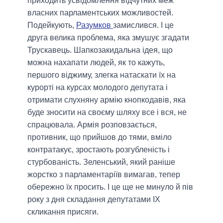
приходить усвідомлення відчутних меж
власних парламентських можливостей.
Подейкують,
Разумков
замислився. І це
друга велика проблема, яка змушує згадати
Трускавець. Шапкозакидальна ідея, що
можна нахапати людей, як то кажуть,
першого віджиму, злегка натаскати їх на
курорті на курсах молодого депутата і
отримати слухняну армію кнопкодавів, яка
буде зносити на своєму шляху все і вся, не
спрацювала. Армія розповзається,
противник, що прийшов до тями, вміло
контратакує, зростають розгубленість і
стурбованість. Зеленський, який раніше
жорстко з парламентаріїв вимагав, тепер
обережно їх просить. І це ще не минуло й пів
року з дня складання депутатами IX
скликання присяги.