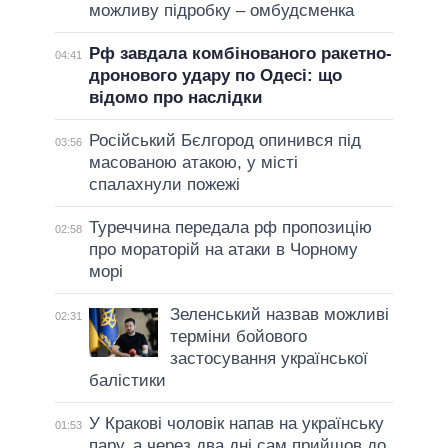
можливу підробку – омбудсменка
Рф завдала комбінованого ракетно-
04:41
дронового удару по Одесі: що
відомо про наслідки
Російський Бєлгород опинився під
03:56
масованою атакою, у місті
спалахнули пожежі
Туреччина передала рф пропозицію
02:58
про мораторій на атаки в Чорному
морі
Зеленський назвав можливі
02:31
терміни бойового
застосування української
балістики
У Кракові чоловік напав на українську
01:53
пару, а через два дні сам прийшов до