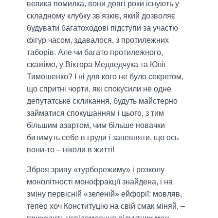
велика помилка, вони довгі роки існують у
складному клубку зв'язків, який дозволяє
будувати багатоходові підступи за участю
фігур часом, здавалося, з протилежних
таборів. Але чи багато протилежного,
скажімо, у Віктора Медведчука та Юлії
Тимошенко? І ні для кого не було секретом,
що спритні чорти, які спокусили не одне
депутатське скликання, будуть майстерно
займатися спокушанням і цього, з тим
більшим азартом, чим більше новачки
битимуть себе в груди і запевняти, що ось
вони-то – ніколи в житті!
Зброя зриву «турборежиму» і розколу
монолітності монофракції знайдена, і на
зміну первісній «зеленій» ейфорії: мовляв,
тепер хоч Конституцію на свій смак міняй, –