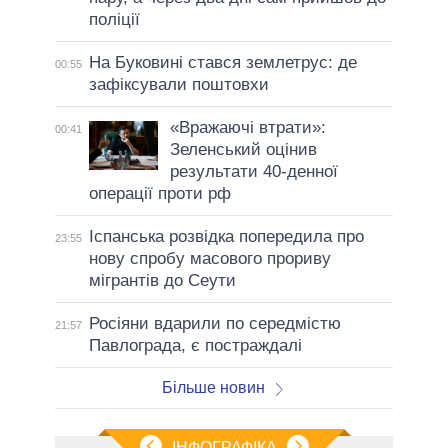
поліції
На Буковині стався землетрус: де
00:55
зафіксували поштовхи
«Вражаючі втрати»:
00:41
Зеленський оцінив
результати 40-денної
операції проти рф
Іспанська розвідка попередила про
23:55
нову спробу масового прориву
мігрантів до Сеути
Росіяни вдарили по середмістю
21:57
Павлограда, є постраждалі
Більше новин
ІНФОГРАФІКА