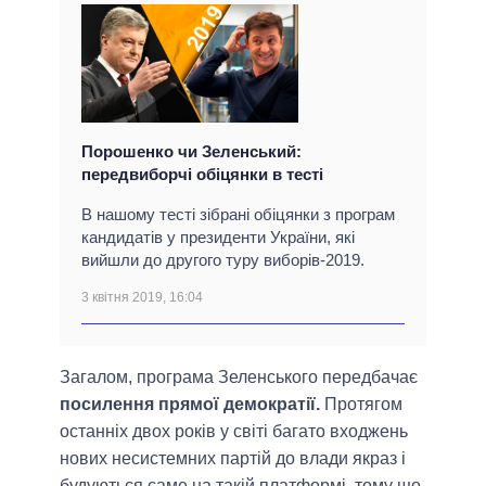
Порошенко чи Зеленський:
передвиборчі обіцянки в тесті
В нашому тесті зібрані обіцянки з програм
кандидатів у президенти України, які
вийшли до другого туру виборів-2019.
3 квітня 2019, 16:04
Загалом, програма Зеленського передбачає
посилення прямої демократії.
Протягом
останніх двох років у світі багато входжень
нових несистемних партій до влади якраз і
будуються саме на такій платформі, тому що