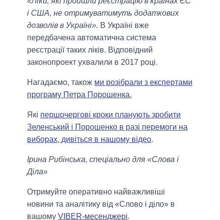
«Ліки, які пройшли реєстрацію в країнах ЄС
і США, не отримуватимуть додаткових
дозволів в Україні».
В Україні вже
передбачена автоматична система
реєстрації таких ліків. Відповідний
законопроект ухвалили в 2017 році.
Нагадаємо, також
ми розібрали з експертами
програму Петра Порошенка.
Які
першочергові кроки планують зробити
Зеленський і Порошенко в разі перемоги на
виборах, дивіться в нашому відео
.
Ірина Рибінська, спеціально для «Слова і
Діла»
Отримуйте оперативно найважливіші
новини та аналітику від «Слово і діло» в
вашому
VIBER-месенджері
.