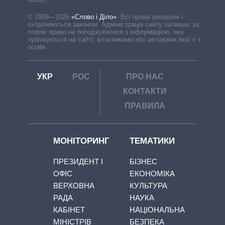
© 2009—2026
«Слово і Діло»
.
Всі права захищені і
охороняються законом. Адміністрація сайту залишає за
собою право не погоджуватися з інформацією, яка
публікується на сайті, власниками або авторами якої є треті
особи.
УКР
РОС
ПРО НАС
КОНТАКТИ
ПРАВИЛА
МОНІТОРИНГ
ТЕМАТИКИ
ПРЕЗИДЕНТ І
БІЗНЕС
ОФІС
ЕКОНОМІКА
ВЕРХОВНА
КУЛЬТУРА
РАДА
НАУКА
КАБІНЕТ
НАЦІОНАЛЬНА
МІНІСТРІВ
БЕЗПЕКА