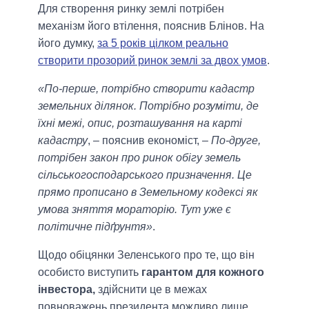
Для створення ринку землі потрібен
механізм його втілення, пояснив Блінов. На
його думку,
за 5 років цілком реально
створити прозорий ринок землі за двох умов
.
«По-перше, потрібно створити кадастр
земельних ділянок. Потрібно розуміти, де
їхні межі, опис, розташування на карті
кадастру
, – пояснив економіст, –
По-друге,
потрібен закон про ринок обігу земель
сільськогосподарського призначення. Це
прямо прописано в Земельному кодексі як
умова зняття мораторію. Тут уже є
політичне підґрунтя»
.
Щодо обіцянки Зеленського про те, що він
особисто виступить
гарантом для кожного
інвестора,
здійснити це в межах
повноважень президента можливо лише