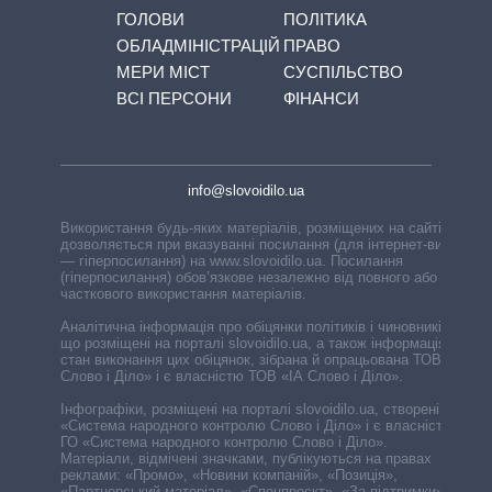
ГОЛОВИ
ПОЛІТИКА
ОБЛАДМІНІСТРАЦІЙ
ПРАВО
МЕРИ МІСТ
СУСПІЛЬСТВО
ВСІ ПЕРСОНИ
ФІНАНСИ
info@slovoidilo.ua
Використання будь-яких матеріалів, розміщених на сайті,
дозволяється при вказуванні посилання (для інтернет-видань
— гіперпосилання) на www.slovoidilo.ua. Посилання
(гіперпосилання) обов’язкове незалежно від повного або
часткового використання матеріалів.
Аналітична інформація про обіцянки політиків і чиновників,
що розміщені на порталі slovoidilo.ua, а також інформація про
стан виконання цих обіцянок, зібрана й опрацьована ТОВ «ІА
Слово і Діло» і є власністю ТОВ «ІА Слово і Діло».
Інфографіки, розміщені на порталі slovoidilo.ua, створені ГО
«Система народного контролю Слово і Діло» і є власністю
ГО «Система народного контролю Слово і Діло».
Матеріали, відмічені значками, публікуються на правах
реклами: «Промо», «Новини компаній», «Позиція»,
«Партнерський матеріал», «Спецпроєкт», «За підтримки».