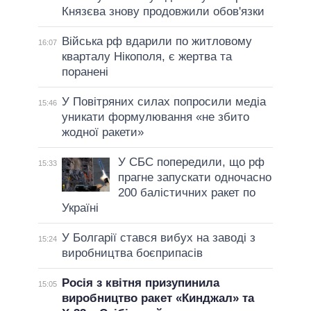
Князєва знову продовжили обов'язки
Війська рф вдарили по житловому
16:07
кварталу Нікополя, є жертва та
поранені
У Повітряних силах попросили медіа
15:46
уникати формулювання «не збито
жодної ракети»
У СБС попередили, що рф
15:33
прагне запускати одночасно
200 балістичних ракет по
Україні
У Болгарії стався вибух на заводі з
15:24
виробництва боєприпасів
Росія з квітня призупинила
15:05
виробництво ракет «Кинджал» та