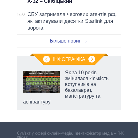
Х-32 – Скібіцький
СБУ затримала чергових агентів рф,
14:58
які активували десятки Starlink для
ворога
Більше новин
ІНФОГРАФІКА
 як
Як за 10 років
и за
змінилася кількість
вступників на
2027-
бакалаврат,
магістратуру та
аспірантуру
Cуб'єкт у сфері онлайн-медіа. Ідентифікатор медіа – R40-
05063