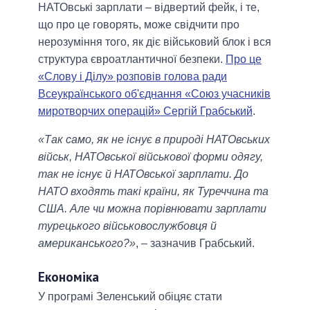
НАТОвські зарплати – відвертий фейк, і те,
що про це говорять, може свідчити про
нерозуміння того, як діє військовий блок і вся
структура євроатлантичної безпеки.
Про це
«Слову і Ділу» розповів голова ради
Всеукраїнського об'єднання «Союз учасників
миротворчих операцій» Сергій Грабський
.
«Так само, як не існує в природі НАТОвських
військ, НАТОвської військової форми одягу,
так не існує й НАТОвської зарплати. До
НАТО входять такі країни, як Туреччина та
США. Але чи можна порівнювати зарплати
турецького військовослужбовця й
американського?»
, – зазначив Грабський.
Економіка
У програмі Зеленський обіцяє стати