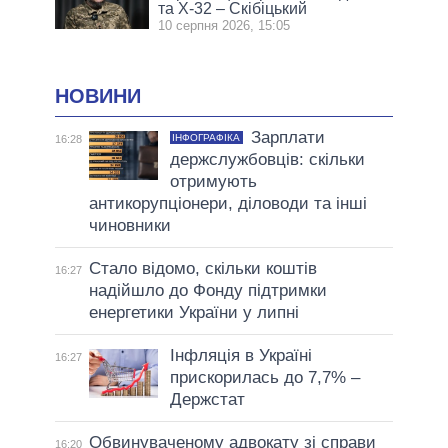
та Х-32 – Скібіцький
10 серпня 2026, 15:05
НОВИНИ
Зарплати
ІНФОГРАФІКА
16:28
держслужбовців: скільки
отримують
антикорупціонери, діловоди та інші
чиновники
Стало відомо, скільки коштів
16:27
надійшло до Фонду підтримки
енергетики України у липні
Інфляція в Україні
16:27
прискорилась до 7,7% –
Держстат
Обвинуваченому адвокату зі справи
16:20