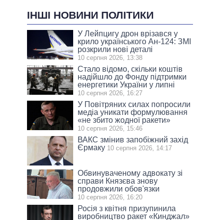
ІНШІ НОВИНИ ПОЛІТИКИ
У Лейпцигу дрон врізався у
крило українського Ан-124: ЗМІ
розкрили нові деталі
10 серпня 2026, 13:38
Стало відомо, скільки коштів
надійшло до Фонду підтримки
енергетики України у липні
10 серпня 2026, 16:27
У Повітряних силах попросили
медіа уникати формулювання
«не збито жодної ракети»
10 серпня 2026, 15:46
ВАКС змінив запобіжний захід
Єрмаку
10 серпня 2026, 14:17
Обвинуваченому адвокату зі
справи Князєва знову
продовжили обов'язки
10 серпня 2026, 16:20
Росія з квітня призупинила
виробництво ракет «Кинджал»