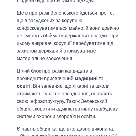
людини буде проти такого підходу.
Ще в програмі Зеленського йдеться про те,
що в засуджених за корупцію
конфісковуватиметься майно, й вони довічно
не зможуть обіймати державних посади. При
цьому викривач корупції перебуватиме під
захистом держави й отримуватиме
матеріальне заохочення.
Цілий блок програми кандидата в
президенти присвячений
медицині
та
освіті.
Він запевняє, що лікарні та школи
отримають сучасне обладнання, оновлять
свою інфраструктуру. Також Зеленський
обіцяє скоротити адміністративну надбудову
системи охорони здоров'я й освіти.
Є навіть обіцянка, що вже давно виконана.