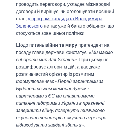
проводить переговори, укладає міжнародні
договори й вирішує, чи оголошувати воєнний
стан,
у програмі кандидата Володимира
Зеленського
не так уже й багато обіцянок, що
стосуються зовнішньої політики.
Щодо питань
війни та миру
претендент на
посаду глави держави констатує:
«Ми маємо
вибороти мир для України».
При цьому не
розшифровує алгоритм дій, а дає дуже
розпливчастий орієнтир із розмитим
формулюванням:
«Перед гарантами за
Будапештським меморандумом і
партнерами з ЄС ми ставитимемо
питання підтримки України в прагненні
завершити війну, повернути тимчасово
окуповані території й змусити агресора
відшкодувати завдані збитки».