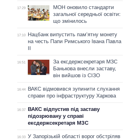
МОН оновило стандарти
17:29
загальної середньої освіти:
що змінилось
Нацбанк випустить пам’ятну монету
17:10
на честь Папи Римського Івана Павла
II
За ексдержсекретаря МЗС
16:51
Банькова внесли заставу,
він вийшов із СІЗО
ВАКС відмовився зупинити слухання
16:44
справи про інфраструктуру Харкова
ВАКС відпустив під заставу
16:37
підозрювану у справі
ексдержсекретаря МЗС
У Запорізькій області ворог обстріляв
16:33