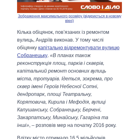
Зображення максимального розміру (відкриється в новому
вікні)
Кілька обіцянок, пов'язаних із ремонтом
вулиць, Андріїв виконав. У тому числі
обіцянку
капітально відремонтувати вулицю
Собранецьку
.
«В планах також
реконструкція площ, парків і скверів,
капітальний ремонт основних вулиць
міста, тротуарів. Ідеться, зокрема, про
сквер імені Героїв Небесної Сотні,
дендропарк, площі Театральну,
Корятовича, Кирила і Мефодія, вулиці
Капушанську, Собранецьку, Берчені,
Закарпатську, Минайську, Гагаріна та
інші»
, – розповів мер на початку 2016 року.
Влітку місто отримало 16,5 мільйолнів