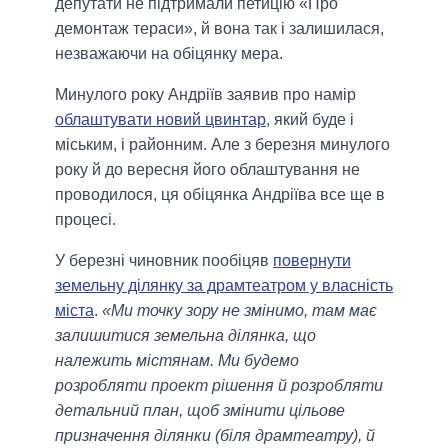
депутати не підтримали петицію «Про
демонтаж тераси», й вона так і залишилася,
незважаючи на обіцянку мера.
Минулого року Андріїв заявив про намір
облаштувати новий цвинтар
, який буде і
міським, і районним. Але з березня минулого
року й до вересня його облаштування не
проводилося, ця обіцянка Андріїва все ще в
процесі.
У березні чиновник пообіцяв
повернути
земельну ділянку за драмтеатром у власність
міста
.
«Ми точку зору не змінимо, там має
залишитися земельна ділянка, що
належить містянам. Ми будемо
розробляти проект рішення й розробляти
детальний план, щоб змінити цільове
призначення ділянки (біля драмтеатру), й