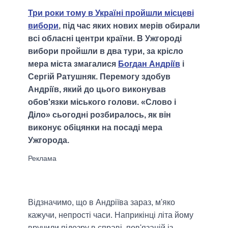
Три роки тому в Україні пройшли місцеві
вибори
, під час яких нових мерів обирали
всі обласні центри країни. В Ужгороді
вибори пройшли в два тури, за крісло
мера міста змагалися
Богдан Андріїв
і
Сергій Ратушняк. Перемогу здобув
Андріїв, який до цього виконував
обов'язки міського голови. «Слово і
Діло» сьогодні розбиралось, як він
виконує обіцянки на посаді мера
Ужгорода.
Відзначимо, що в Андріїва зараз, м'яко
кажучи, непрості часи. Наприкінці літа йому
вручили підозру в справі, пов'язаній із