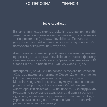
ВСІ ПЕРСОНИ
ФІНАНСИ
info@slovoidilo.ua
Використання будь-яких матеріалів, розміщених на сайті,
дозволяється при вказуванні посилання (для інтернет-видань
— гіперпосилання) на www.slovoidilo.ua. Посилання
(гіперпосилання) обов’язкове незалежно від повного або
часткового використання матеріалів.
Аналітична інформація про обіцянки політиків і чиновників,
що розміщені на порталі slovoidilo.ua, а також інформація про
стан виконання цих обіцянок, зібрана й опрацьована ТОВ «ІА
Слово і Діло» і є власністю ТОВ «ІА Слово і Діло».
Інфографіки, розміщені на порталі slovoidilo.ua, створені ГО
«Система народного контролю Слово і Діло» і є власністю
ГО «Система народного контролю Слово і Діло».
Матеріали, відмічені значками, публікуються на правах
реклами: «Промо», «Новини компаній», «Позиція»,
«Партнерський матеріал», «Спецпроєкт», «За підтримки».
Редакція не несе відповідальності за факти та оціночні
судження, оприлюднені у рекламних матеріалах. Згідно з
українським законодавством відповідальність за зміст
реклами несе рекламодавець.