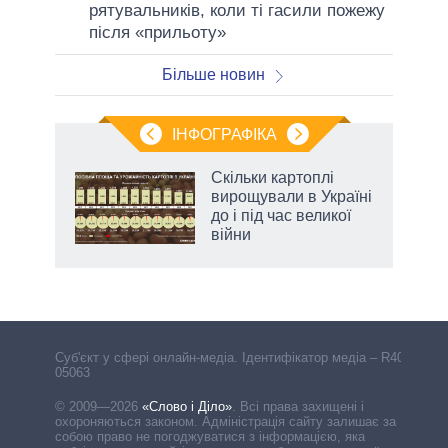
рятувальників, коли ті гасили пожежу
після «прильоту»
Більше новин
ІНФОГРАФІКА
 5
Скільки картоплі
вго
вирощували в Україні
до і під час великої
війни
аспі
Cуб'єкт у сфері онлайн-медіа. Ідентифікатор медіа – R40-
05063
© 2009—2026
«Слово і Діло»
.
Всі права захищені і
охороняються законом. Адміністрація сайту залишає за
собою право не погоджуватися з інформацією, яка