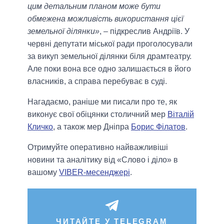
цим детальним планом може бути
обмежена можливість використання цієї
земельної ділянки»
, – підкреслив Андріїв. У
червні депутати міської ради проголосували
за викуп земельної ділянки біля драмтеатру.
Але поки вона все одно залишається в його
власників, а справа перебуває в суді.
Нагадаємо, раніше ми писали про те, як
виконує свої обіцянки столичний мер
Віталій
Кличко
, а також мер Дніпра
Борис Філатов
.
Отримуйте оперативно найважливіші
новини та аналітику від «Слово і діло» в
вашому
VIBER-месенджері
.
ЧИТАЙТЕ У TELEGRAM