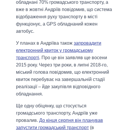
обладнані 70% громадського транспорту, а
вже в жовтні Андріїв повідомив, що система
відображення руху транспорту в місті
функціонує, а GPS обладнаний кожен
автобус.
У планах в Андріїва також
запровадити
електронний квиток у громадському
транспорті
. Про це він заявляв ще восени
2015 року. Через три роки, в липні 2018-го,
міський голова повідомив, що електронний
квиток перебуває на завершальній стадії
реалізації – йде закупівля відповідного
обладнання.
Ще одну обіцянку, що стосується
громадського транспорту, Андріїв уже
провалив.
До кінця серпня він планував
запустити громадський транспорт
(в