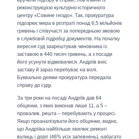
реконструкцією культурно-історичного
центру «Совине гніздо». Так, прокуратура
підозрює мера в розтраті понад 6,5 мільйонів
гривень і співучасті за попередньою змовою
в службовій підробці документів. На початку
вересня суд заарештував чиновника із
заставою в 440 тисяч гривень, а з посади
його усунути відмовилися. Андріїв вніс
заставу й зараз перебуває на волі.
Буквально днями прокуратура передала
справу до суду.
За три роки на посаді Андріїв дав 64
обіцянки, з яких виконав лише 11, а 5 –
провалив, решта – перебувають у процесі.
Якщо проаналізувати його обіцянки, видно,
що Андріїва найбільше хвилює ремонт
вулиць і доріг (46% усіх запевнень), набагато