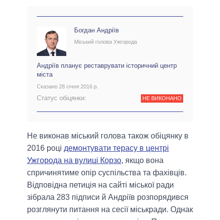
Богдан Андріїв
Міський голова Ужгорода
Андріїв планує реставрувати історичний центр
міста
Сказано 28 січня 2016 р.
Статус обіцянки:
НЕ ВИКОНАНО
Не виконав міський голова також обіцянку в
2016 році
демонтувати терасу в центрі
Ужгорода на вулиці Корзо
, якщо вона
спричинятиме опір суспільства та фахівців.
Відповідна петиція на сайті міської ради
зібрала 283 підписи й Андріїв розпорядився
розглянути питання на сесії міськради. Однак