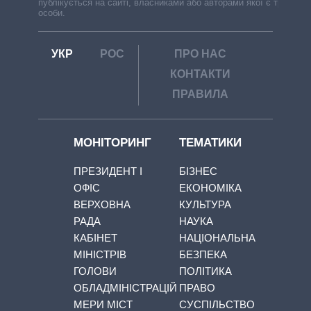
публікується на сайті, власниками або авторами якої є треті
особи.
УКР
РОС
ПРО НАС
КОНТАКТИ
ПРАВИЛА
МОНІТОРИНГ
ТЕМАТИКИ
ПРЕЗИДЕНТ І
БІЗНЕС
ОФІС
ЕКОНОМІКА
ВЕРХОВНА
КУЛЬТУРА
РАДА
НАУКА
КАБІНЕТ
НАЦІОНАЛЬНА
МІНІСТРІВ
БЕЗПЕКА
ГОЛОВИ
ПОЛІТИКА
ОБЛАДМІНІСТРАЦІЙ
ПРАВО
МЕРИ МІСТ
СУСПІЛЬСТВО