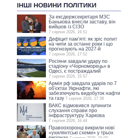
ІНШІ НОВИНИ ПОЛІТИКИ
За ексдержсекретаря МЗС
Банькова внесли заставу, він
вийшов із СІЗО
7 серпня 2026, 16:51
Дефіцит пам’яті: як зріс попит
на чипи за останні роки і що
прогнозують на 2027-й
7 серпня 2026, 17:52
Росіяни завдали удару по
стадіону «Чорноморець» в
Одесі, є постраждалий
7 серпня 2026, 15:57
Армія рф завдала ударів по 7
об'єктах Укрнафти, які
забезпечують видобуток нафти
та газу
7 серпня 2026, 17:38
ВАКС відмовився зупинити
слухання справи про
інфраструктуру Харкова
7 серпня 2026, 16:44
Правоохоронці викрили нові
«ухилянтські схеми» у трьох
регіонах
7 серпня 2026, 15:00