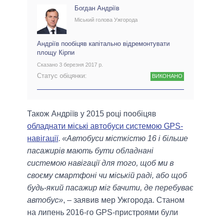
Богдан Андріїв
Міський голова Ужгорода
Андріїв пообіцяв капітально відремонтувати
площу Кірпи
Сказано 3 березня 2017 р.
Статус обіцянки:
ВИКОНАНО
Також Андріїв у 2015 році пообіцяв
обладнати міські автобуси системою GPS-
навігації
.
«Автобуси місткістю 16 і більше
пасажирів мають бути обладнані
системою навігації для того, щоб ми в
своєму смартфоні чи міській раді, або щоб
будь-який пасажир міг бачити, де перебуває
автобус»
, – заявив мер Ужгорода. Станом
на липень 2016-го GPS-пристроями були