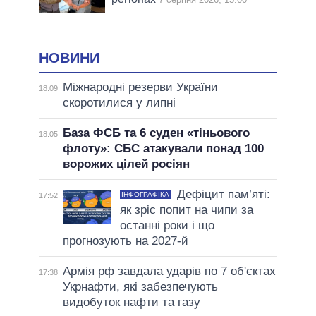
НОВИНИ
Міжнародні резерви України
18:09
скоротилися у липні
База ФСБ та 6 суден «тіньового
18:05
флоту»: СБС атакували понад 100
ворожих цілей росіян
Дефіцит пам’яті:
ІНФОГРАФІКА
17:52
як зріс попит на чипи за
останні роки і що
прогнозують на 2027-й
Армія рф завдала ударів по 7 об'єктах
17:38
Укрнафти, які забезпечують
видобуток нафти та газу