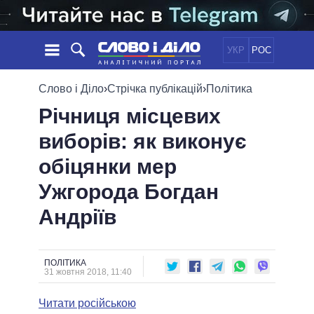
УКР
РОС
НОВИНИ
Слово і Діло
›
Стрічка публікацій
›
Політика
Річниця місцевих
ОБIЦЯНКИ
СТРІЧКА
ПОЛІТИКА
виборів: як виконує
ПОДІЇ
ЕКОНОМІКА
ПОЛIТИКИ
обіцянки мер
СТАТТІ
СУСПІЛЬСТВО
ІНФОГРАФІКА
ДУМКИ
СВІТ
УСІ ПОЛІТИКИ
Ужгорода Богдан
ОГЛЯДИ
ПРЕЗИДЕНТ І ОФІС
Андріїв
ВІДЕО
ДАЙДЖЕСТИ
ВЕРХОВНА РАДА
ПІДТРИМАТИ
КАБІНЕТ МІНІСТРІВ
ГОЛОВИ ОБЛАДМІНІСТРАЦІЙ
ПОЛІТИКА
ПОРІВНЯННЯ ПОЛІТИКІВ
31 жовтня 2018, 11:40
МЕРИ МІСТ
Читати російською
ВСІ ПЕРСОНИ