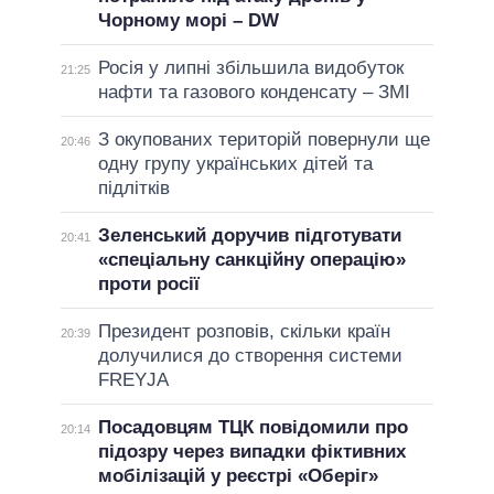
Чорному морі – DW
Росія у липні збільшила видобуток
21:25
нафти та газового конденсату – ЗМІ
З окупованих територій повернули ще
20:46
одну групу українських дітей та
підлітків
Зеленський доручив підготувати
20:41
«спеціальну санкційну операцію»
проти росії
Президент розповів, скільки країн
20:39
долучилися до створення системи
FREYJA
Посадовцям ТЦК повідомили про
20:14
підозру через випадки фіктивних
мобілізацій у реєстрі «Оберіг»