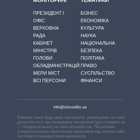
МОНІТОРИНГ
ТЕМАТИКИ
ПРЕЗИДЕНТ І
БІЗНЕС
ОФІС
ЕКОНОМІКА
ВЕРХОВНА
КУЛЬТУРА
РАДА
НАУКА
КАБІНЕТ
НАЦІОНАЛЬНА
МІНІСТРІВ
БЕЗПЕКА
ГОЛОВИ
ПОЛІТИКА
ОБЛАДМІНІСТРАЦІЙ
ПРАВО
МЕРИ МІСТ
СУСПІЛЬСТВО
ВСІ ПЕРСОНИ
ФІНАНСИ
info@slovoidilo.ua
Використання будь-яких матеріалів, розміщених на сайті,
дозволяється при вказуванні посилання (для інтернет-видань
— гіперпосилання) на www.slovoidilo.ua. Посилання
(гіперпосилання) обов’язкове незалежно від повного або
часткового використання матеріалів.