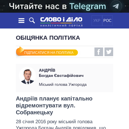
УКР
РОС
НОВИНИ
ОБІЦЯНКА ПОЛІТИКА
ОБIЦЯНКИ
СТРІЧКА
ПОЛІТИКА
ПІДПИСАТИСЯ НА ПОЛІТИКА
ПОДІЇ
ЕКОНОМІКА
ПОЛIТИКИ
СТАТТІ
СУСПІЛЬСТВО
АНДРІЇВ
ІНФОГРАФІКА
ДУМКИ
СВІТ
УСІ ПОЛІТИКИ
Богдан Євстафійович
ОГЛЯДИ
ПРЕЗИДЕНТ І ОФІС
Міський голова Ужгорода
ВІДЕО
ДАЙДЖЕСТИ
ВЕРХОВНА РАДА
Андріїв планує капітально
ПІДТРИМАТИ
КАБІНЕТ МІНІСТРІВ
відремонтувати вул.
ГОЛОВИ ОБЛАДМІНІСТРАЦІЙ
Собранецьку
ПОРІВНЯННЯ ПОЛІТИКІВ
МЕРИ МІСТ
28 січня 2016 року міський голова
ВСІ ПЕРСОНИ
Ужгорода
Богдан Андріїв
повідомив, що