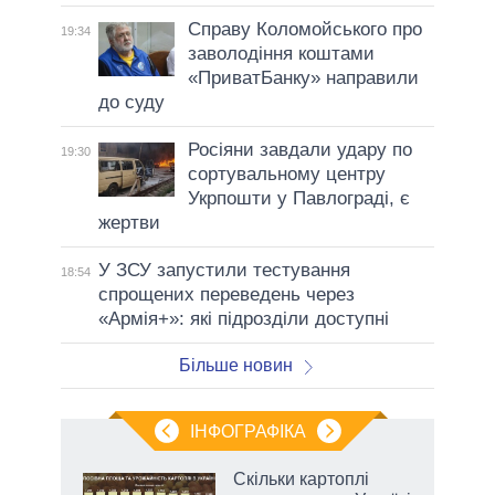
Справу Коломойського про
19:34
заволодіння коштами
«ПриватБанку» направили
до суду
Росіяни завдали удару по
19:30
сортувальному центру
Укрпошти у Павлограді, є
жертви
У ЗСУ запустили тестування
18:54
спрощених переведень через
«Армія+»: які підрозділи доступні
Більше новин
ІНФОГРАФІКА
и на
Скільки картоплі