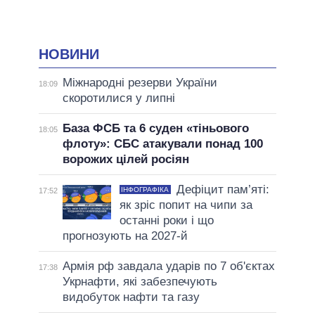
НОВИНИ
Міжнародні резерви України
18:09
скоротилися у липні
База ФСБ та 6 суден «тіньового
18:05
флоту»: СБС атакували понад 100
ворожих цілей росіян
Дефіцит пам’яті:
ІНФОГРАФІКА
17:52
як зріс попит на чипи за
останні роки і що
прогнозують на 2027-й
Армія рф завдала ударів по 7 об'єктах
17:38
Укрнафти, які забезпечують
видобуток нафти та газу