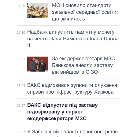
МОН оновило стандарти
17:29
загальної середньої освіти:
що змінилось
Нацбанк випустить пам’ятну монету
17:10
на честь Папи Римського Івана Павла
II
За ексдержсекретаря МЗС
16:51
Банькова внесли заставу,
він вийшов із СІЗО
ВАКС відмовився зупинити слухання
16:44
справи про інфраструктуру Харкова
ВАКС відпустив під заставу
16:37
підозрювану у справі
ексдержсекретаря МЗС
У Запорізькій області ворог обстріляв
16:33