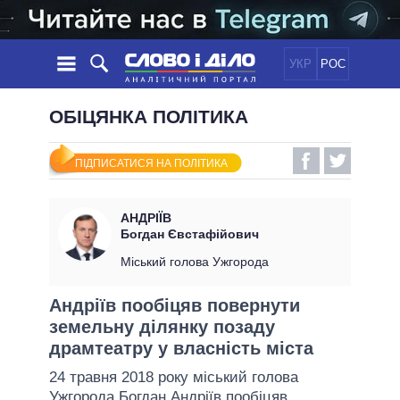
УКР
РОС
НОВИНИ
ОБІЦЯНКА ПОЛІТИКА
ОБIЦЯНКИ
СТРІЧКА
ПОЛІТИКА
ПІДПИСАТИСЯ НА ПОЛІТИКА
ПОДІЇ
ЕКОНОМІКА
ПОЛIТИКИ
СТАТТІ
СУСПІЛЬСТВО
АНДРІЇВ
ІНФОГРАФІКА
ДУМКИ
СВІТ
УСІ ПОЛІТИКИ
Богдан Євстафійович
ОГЛЯДИ
ПРЕЗИДЕНТ І ОФІС
Міський голова Ужгорода
ВІДЕО
ДАЙДЖЕСТИ
ВЕРХОВНА РАДА
Андріїв пообіцяв повернути
ПІДТРИМАТИ
КАБІНЕТ МІНІСТРІВ
земельну ділянку позаду
ГОЛОВИ ОБЛАДМІНІСТРАЦІЙ
драмтеатру у власність міста
ПОРІВНЯННЯ ПОЛІТИКІВ
МЕРИ МІСТ
24 травня 2018 року міський голова
ВСІ ПЕРСОНИ
Ужгорода
Богдан Андріїв
пообіцяв