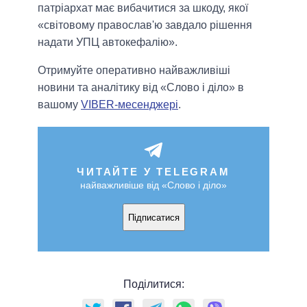
патріархат має вибачитися за шкоду, якої
«світовому православ'ю завдало рішення
надати УПЦ автокефалію».
Отримуйте оперативно найважливіші
новини та аналітику від «Слово і діло» в
вашому
VIBER-месенджері
.
ЧИТАЙТЕ У TELEGRAM
найважливіше від «Слово і діло»
Підписатися
Поділитися: