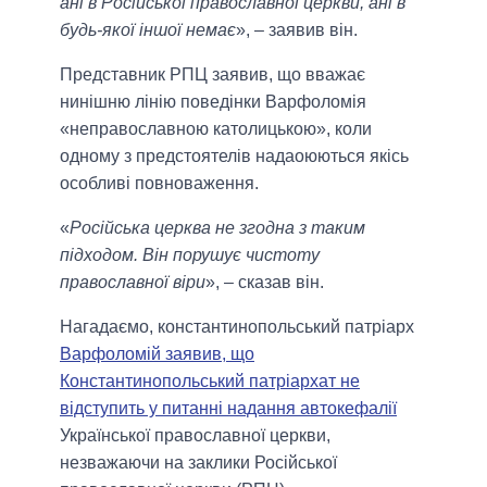
ані в Російської православної церкви, ані в
будь-якої іншої немає
», – заявив він.
Представник РПЦ заявив, що вважає
нинішню лінію поведінки Варфоломія
«неправославною католицькою», коли
одному з предстоятелів надаоюються якісь
особливі повноваження.
«
Російська церква не згодна з таким
підходом. Він порушує чистоту
православної віри
», – сказав він.
Нагадаємо, константинопольський патріарх
Варфоломій заявив, що
Константинопольський патріархат не
відступить у питанні надання автокефалії
Української православної церкви,
незважаючи на заклики Російської