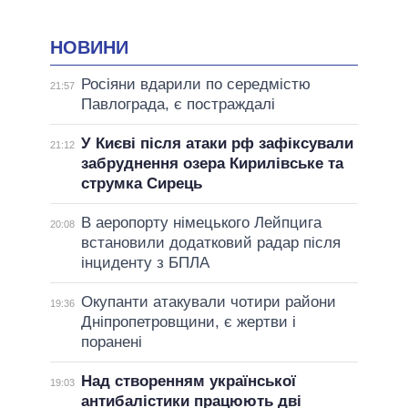
НОВИНИ
Росіяни вдарили по середмістю
21:57
Павлограда, є постраждалі
У Києві після атаки рф зафіксували
21:12
забруднення озера Кирилівське та
струмка Сирець
В аеропорту німецького Лейпцига
20:08
встановили додатковий радар після
інциденту з БПЛА
Окупанти атакували чотири райони
19:36
Дніпропетровщини, є жертви і
поранені
Над створенням української
19:03
антибалістики працюють дві