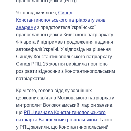
православної церкви (РПЦ).
Як повідомлялося,
Синод
Константинопольського патріархату зняв
анафему
з предстоятеля Української
православної церкви Київського патріархату
Філарета й підтримав продовження надання
автокефалії Україні. У відповідь на рішення
Синоду Константинопольського патріархату
Синод РПЦ 15 жовтня вирішила повністю
розірвати відносини з Константинопольським
патріархатом.
Крім того, голова відділу зовнішніх
церковних зв'язків Московського патріархату
митрополит Волоколамський Іларіон заявив,
що
РПЦ визнала Константинопольського
патріарха Варфоломія розкольником
. Також
у РПЦ заявили, що Константинопольський