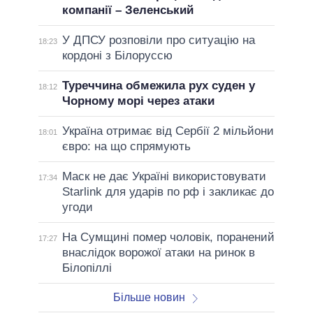
компанії – Зеленський
У ДПСУ розповіли про ситуацію на
18:23
кордоні з Білоруссю
Туреччина обмежила рух суден у
18:12
Чорному морі через атаки
Україна отримає від Сербії 2 мільйони
18:01
євро: на що спрямують
Маск не дає Україні використовувати
17:34
Starlink для ударів по рф і закликає до
угоди
На Сумщині помер чоловік, поранений
17:27
внаслідок ворожої атаки на ринок в
Білопіллі
Більше новин