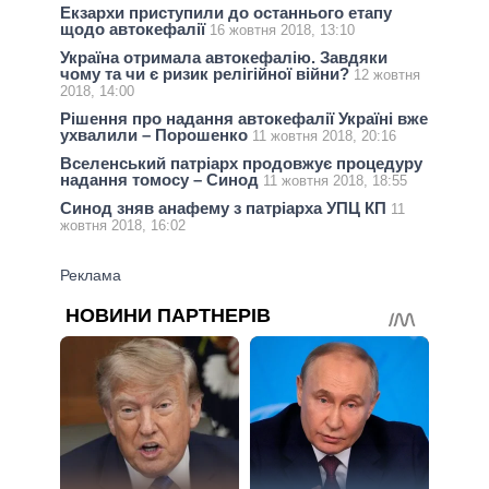
Екзархи приступили до останнього етапу
щодо автокефалії
16 жовтня 2018, 13:10
Україна отримала автокефалію. Завдяки
чому та чи є ризик релігійної війни?
12 жовтня
2018, 14:00
Рішення про надання автокефалії Україні вже
ухвалили – Порошенко
11 жовтня 2018, 20:16
Вселенський патріарх продовжує процедуру
надання томосу – Синод
11 жовтня 2018, 18:55
Синод зняв анафему з патріарха УПЦ КП
11
жовтня 2018, 16:02