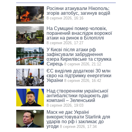
Росіяни атакували Нікополь:
згорів автобус, загинув водій
8 серпня 2026, 16:16
На Сумщині помер чоловік,
поранений внаслідок ворожої
атаки на ринок в Білопіллі
8 серпня 2026, 17:27
У Києві після атаки рф
зафіксували забруднення
озера Кирилівське та струмка
Сирець
8 серпня 2026, 21:12
ЄС виділив додаткові 30 млн
євро на підтримку енергетики
України
8 серпня 2026, 16:42
Над створенням української
антибалістики працюють дві
компанії – Зеленський
8 серпня 2026, 19:03
Маск не дає Україні
використовувати Starlink для
ударів по рф і закликає до
угоди
8 серпня 2026, 17:34