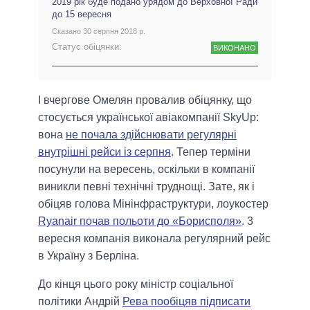
2019 рік буде подано урядом до Верховної Ради
до 15 вересня
Сказано 30 серпня 2018 р.
Статус обіцянки:
ВИКОНАНО
І вчергове Омелян провалив обіцянку, що
стосується української авіакомпанії SkyUp:
вона
не почала здійснювати регулярні
внутрішні рейси із серпня
. Тепер терміни
посунули на вересень, оскільки в компанії
виникли певні технічні труднощі. Зате, як і
обіцяв голова Мінінфраструктури, лоукостер
Ryanair почав польоти до «Борисполя»
. 3
вересня компанія виконала регулярний рейс
в Україну з Берліна.
До кінця цього року міністр соціальної
політики Андрій
Рева пообіцяв підписати