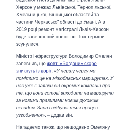
Херсон у межах Львівської, Тернопільської,
Хмельницької, Вінницької областей та
частини Черкаської області до Умані. А в
2019 році ремонт магістралі Львів-Херсон
буде завершений повністю. Тож терміни
зсунулися.
Міністр інфраструктури Володимир Омелян
запевнив, що
жовті «Богдани» скоро
зникнуть із доріг
.
«У першу чергу ми
помітимо це на міжобласних маршрутах. У
нас уже є заявки від окремих компаній про
те, що вони готові виходити на маршрути
за новими правилами новим рухомим
складом. Зараз відбувається процес
узгодження»
, – додав він.
Нагадаємо також, що нещодавно Омеляну