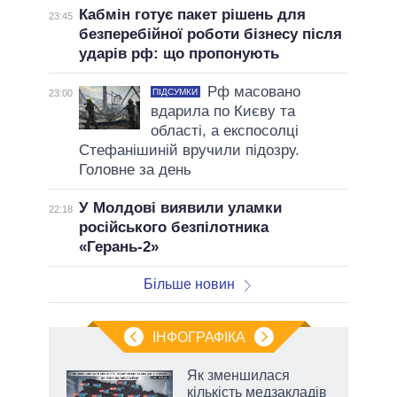
Кабмін готує пакет рішень для
23:45
безперебійної роботи бізнесу після
ударів рф: що пропонують
Рф масовано
ПІДСУМКИ
23:00
вдарила по Києву та
області, а експосолці
Стефанішиній вручили підозру.
Головне за день
У Молдові виявили уламки
22:18
російського безпілотника
«Герань-2»
Більше новин
ІНФОГРАФІКА
Як зменшилася
раїні
кількість медзакладів