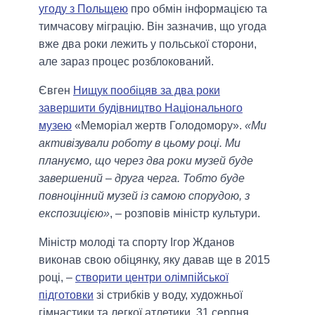
угоду з Польщею
про обмін інформацією та
тимчасову міграцію. Він зазначив, що угода
вже два роки лежить у польської сторони,
але зараз процес розблокований.
Євген
Нищук пообіцяв за два роки
завершити будівництво Національного
музею
«Меморіал жертв Голодомору».
«Ми
активізували роботу в цьому році. Ми
плануємо, що через два роки музей буде
завершений – друга черга. Тобто буде
повноцінний музей із самою спорудою, з
експозицією»
, – розповів міністр культури.
Міністр молоді та спорту Ігор Жданов
виконав свою обіцянку, яку давав ще в 2015
році, –
створити центри олімпійської
підготовки
зі стрибків у воду, художньої
гімнастики та легкої атлетики. 31 серпня