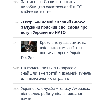
Затемнення Сонця скоротить
03:59
виробництво електроенергії в ЄС
майже на 10 ГВт
«Потрібен новий силовий блок»:
02:59
Залужний пояснив свої слова про
вступ України до НАТО
Кремль готував замах на
02:15
очільника компанії, що
постачає дрони Україні –
Die Zeit
На кордоні Литви з Білоруссю
00:58
знайшли вже третій підземний тунель
для нелегальних мігрантів
Українська служба «Голосу Америки»
00:26
відновлює роботу після тривалої
паузи