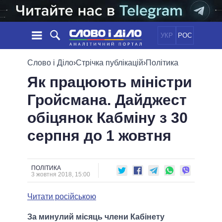
УКР
РОС
НОВИНИ
Слово і Діло
›
Стрічка публікацій
›
Політика
Як працюють міністри
ОБIЦЯНКИ
СТРІЧКА
ПОЛІТИКА
Гройсмана. Дайджест
ПОДІЇ
ЕКОНОМІКА
ПОЛIТИКИ
обіцянок Кабміну з 30
СТАТТІ
СУСПІЛЬСТВО
ІНФОГРАФІКА
ДУМКИ
СВІТ
УСІ ПОЛІТИКИ
серпня до 1 жовтня
ОГЛЯДИ
ПРЕЗИДЕНТ І ОФІС
ВІДЕО
ДАЙДЖЕСТИ
ВЕРХОВНА РАДА
ПОЛІТИКА
ПІДТРИМАТИ
КАБІНЕТ МІНІСТРІВ
3 жовтня 2018, 15:00
ГОЛОВИ ОБЛАДМІНІСТРАЦІЙ
ПОРІВНЯННЯ ПОЛІТИКІВ
Читати російською
МЕРИ МІСТ
ВСІ ПЕРСОНИ
За минулий місяць члени Кабінету