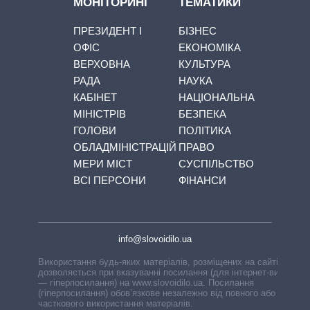
МОНІТОРИНГ
ТЕМАТИКИ
ПРЕЗИДЕНТ І
БІЗНЕС
ОФІС
ЕКОНОМІКА
ВЕРХОВНА
КУЛЬТУРА
РАДА
НАУКА
КАБІНЕТ
НАЦІОНАЛЬНА
МІНІСТРІВ
БЕЗПЕКА
ГОЛОВИ
ПОЛІТИКА
ОБЛАДМІНІСТРАЦІЙ
ПРАВО
МЕРИ МІСТ
СУСПІЛЬСТВО
ВСІ ПЕРСОНИ
ФІНАНСИ
info@slovoidilo.ua
Використання будь-яких матеріалів, розміщених на сайті,
дозволяється при вказуванні посилання (для інтернет-видань
— гіперпосилання) на www.slovoidilo.ua. Посилання
(гіперпосилання) обов’язкове незалежно від повного або
часткового використання матеріалів.