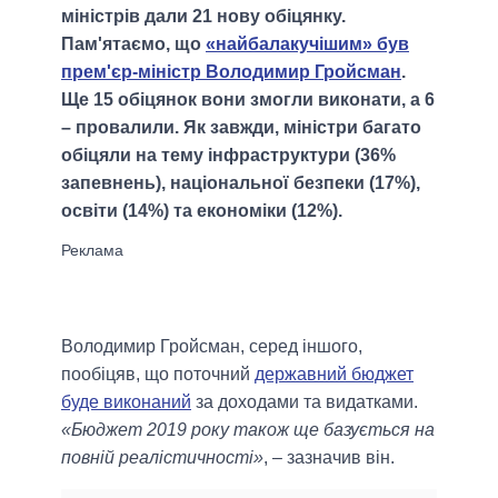
міністрів дали 21 нову обіцянку.
Пам'ятаємо, що
«найбалакучішим» був
прем'єр-міністр Володимир Гройсман
.
Ще 15 обіцянок вони змогли виконати, а 6
– провалили. Як завжди, міністри багато
обіцяли на тему інфраструктури (36%
запевнень), національної безпеки (17%),
освіти (14%) та економіки (12%).
Володимир Гройсман, серед іншого,
пообіцяв, що поточний
державний бюджет
буде виконаний
за доходами та видатками.
«Бюджет 2019 року також ще базується на
повній реалістичності»
, – зазначив він.