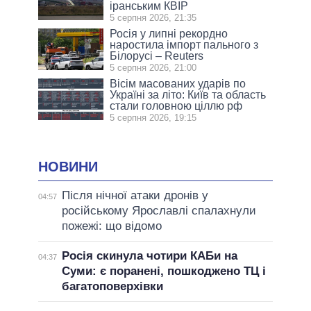
іранським КВІР
5 серпня 2026, 21:35
Росія у липні рекордно
наростила імпорт пального з
Білорусі – Reuters
5 серпня 2026, 21:00
Вісім масованих ударів по
Україні за літо: Київ та область
стали головною ціллю рф
5 серпня 2026, 19:15
НОВИНИ
Після нічної атаки дронів у
04:57
російському Ярославлі спалахнули
пожежі: що відомо
Росія скинула чотири КАБи на
04:37
Суми: є поранені, пошкоджено ТЦ і
багатоповерхівки