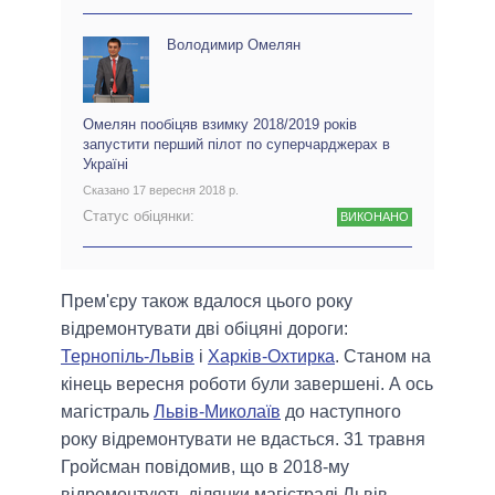
Володимир Омелян
Омелян пообіцяв взимку 2018/2019 років
запустити перший пілот по суперчарджерах в
Україні
Сказано 17 вересня 2018 р.
Статус обіцянки:
ВИКОНАНО
Прем'єру також вдалося цього року
відремонтувати дві обіцяні дороги:
Тернопіль-Львів
і
Харків-Охтирка
. Станом на
кінець вересня роботи були завершені. А ось
магістраль
Львів-Миколаїв
до наступного
року відремонтувати не вдасться. 31 травня
Гройсман повідомив, що в 2018-му
відремонтують ділянки магістралі Львів-