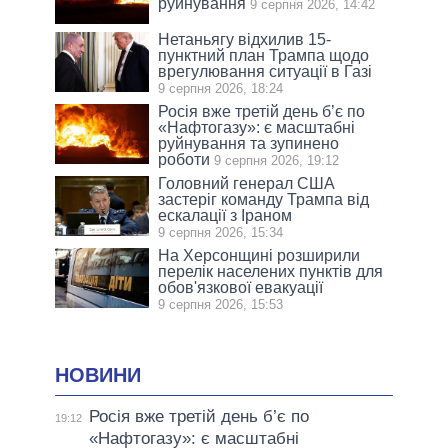
руйнування
9 серпня 2026, 14:42
Нетаньягу відхилив 15-
пунктний план Трампа щодо
врегулювання ситуації в Газі
9 серпня 2026, 18:24
Росія вже третій день б’є по
«Нафтогазу»: є масштабні
руйнування та зупинено
роботи
9 серпня 2026, 19:12
Головний генерал США
застеріг команду Трампа від
ескалації з Іраном
9 серпня 2026, 15:34
На Херсонщині розширили
перелік населених пунктів для
обов'язкової евакуації
9 серпня 2026, 15:53
НОВИНИ
Росія вже третій день б’є по
19:12
«Нафтогазу»: є масштабні