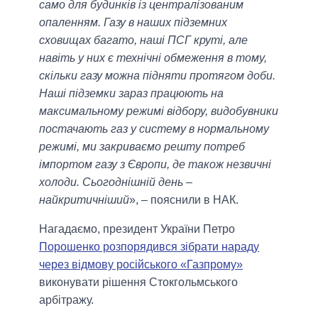
само для будинків із централізованим
опаленням. Газу в наших підземних
сховищах багато, наші ПСГ круті, але
навіть у них є технічні обмеження в тому,
скільки газу можна підняти протягом доби.
Наші підземки зараз працюють на
максимальному режимі відбору, видобувники
постачають газ у систему в нормальному
режимі, ми закриваємо решту потреб
імпортом газу з Європи, де також незвичні
холоди. Сьогоднішній день –
найкритичніший
», – пояснили в НАК.
Нагадаємо, президент України Петро
Порошенко розпорядився зібрати нараду
через відмову російського «Газпрому»
виконувати рішення Стокгольмського
арбітражу.