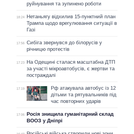
руйнування та зупинено роботи
Нетаньягу відхилив 15-пунктний план
18:24
Трампа щодо врегулювання ситуації в
Газі
Сибіга звернувся до білорусів у
17:56
річницю протестів
На Одещині сталася масштабна ДТП
17:23
за участі мікроавтобусів, є жертви та
постраждалі
Рф атакувала автобус із 12
17:19
дітьми та рятувальників під
час повторних ударів
Росія знищила гуманітарний склад
17:06
ВООЗ у Дніпрі
Російські війська створили нові зони
16:43