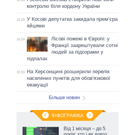
контролю біля кордону України
У Косові депутатка закидала прем’єра
16:29
яйцями
Лісові пожежі в Європі: у
16:24
Франції заарештували сотні
людей за підозрами у
підпалах
На Херсонщині розширили перелік
15:53
населених пунктів для обов'язкової
евакуації
Більше новин
ІНФОГРАФІКА
Від 1 місяця – до 5
раїні
років: хто і як довго