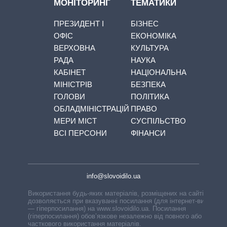
МОНІТОРИНГ
ТЕМАТИКИ
ПРЕЗИДЕНТ І
БІЗНЕС
ОФІС
ЕКОНОМІКА
ВЕРХОВНА
КУЛЬТУРА
РАДА
НАУКА
КАБІНЕТ
НАЦІОНАЛЬНА
МІНІСТРІВ
БЕЗПЕКА
ГОЛОВИ
ПОЛІТИКА
ОБЛАДМІНІСТРАЦІЙ
ПРАВО
МЕРИ МІСТ
СУСПІЛЬСТВО
ВСІ ПЕРСОНИ
ФІНАНСИ
info@slovoidilo.ua
Використання будь-яких матеріалів, розміщених на сайті,
дозволяється при вказуванні посилання (для інтернет-видань
— гіперпосилання) на www.slovoidilo.ua. Посилання
(гіперпосилання) обов’язкове незалежно від повного або
часткового використання матеріалів.