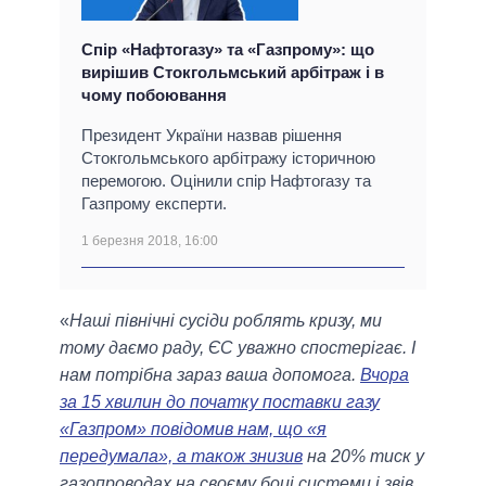
Спір «Нафтогазу» та «Газпрому»: що
вирішив Стокгольмський арбітраж і в
чому побоювання
Президент України назвав рішення
Стокгольмського арбітражу історичною
перемогою. Оцінили спір Нафтогазу та
Газпрому експерти.
1 березня 2018, 16:00
«
Наші північні сусіди роблять кризу, ми
тому даємо раду, ЄС уважно спостерігає. І
нам потрібна зараз ваша допомога.
Вчора
за 15 хвилин до початку поставки газу
«Газпром» повідомив нам, що «я
передумала», а також знизив
на 20% тиск у
газопроводах на своєму боці системи і звів