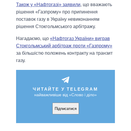
Також у «Нафтогазі» заявили
, що вважають
рішення «Газпрому» про припинення
поставок газу в Україну невиконанням
рішення Стокгольмського арбітражу.
Нагадаємо, що
«Нафтогаз України» виграв
Стокгольмський арбітраж проти «Газпрому»
за більшістю положень контракту на транзит
газу.
ЧИТАЙТЕ У TELEGRAM
найважливіше від «Слово і діло»
Підписатися