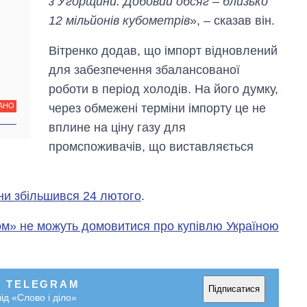
з Угорщини. Добовий обсяг – близько
12 мільйонів кубометрів
», – сказав він.
Вітренко додав, що імпорт відновлений
для забезпечення збалансованої
роботи в період холодів. На його думку,
через обмежені терміни імпорту це не
АНО
вплине на ціну газу для
промспоживачів, що виставляється
ни збільшився 24 лютого
.
Скільки картоплі
вирощували в
ом» не можуть домовитися про купівлю Україною
Україні до і під час
великої війни
У TELEGRAM
Підписатися
ід «Слово і діло»