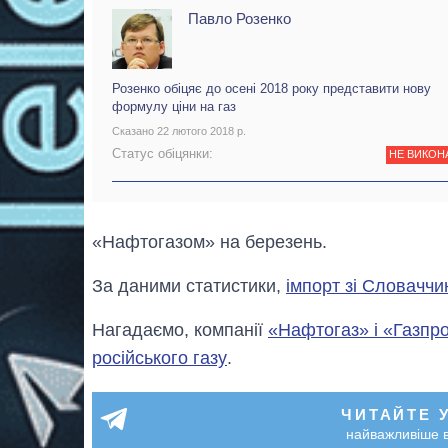
Павло Розенко
Розенко обіцяє до осені 2018 року представити нову
формулу ціни на газ
Сказано 22 лютого 2018 р.
Статус обіцянки:
НЕ ВИКОН
«Нафтогазом» на березень.
За даними статистики,
імпорт зі Словаччи
Нагадаємо, компанії
«Нафтогаз» і «Газпр
російського газу
.
ЧИТАЙТЕ 
найважливіше в