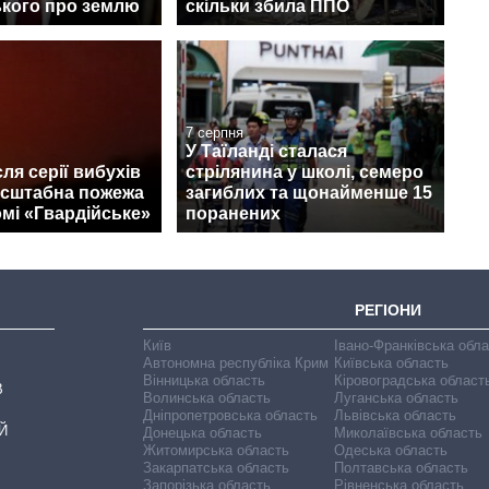
кого про землю
скільки збила ППО
7 серпня
У Таїланді сталася
ля серії вибухів
стрілянина у школі, семеро
асштабна пожежа
загиблих та щонайменше 15
мі «Гвардійське»
поранених
РЕГІОНИ
Київ
Івано-Франківська обл
Автономна республіка Крим
Київська область
Вінницька область
Кіровоградська област
В
Волинська область
Луганська область
Дніпропетровська область
Львівська область
Й
Донецька область
Миколаївська область
Житомирська область
Одеська область
Закарпатська область
Полтавська область
Запорізька область
Рівненська область