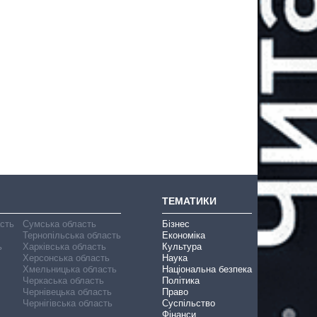
ТЕМАТИКИ
асть
Сумська область
Бізнес
Тернопільська область
Економіка
ь
Харківська область
Культура
Херсонська область
Наука
Хмельницька область
Національна безпека
Черкаська область
Політика
Чернівецька область
Право
Чернігівська область
Суспільство
Фінанси