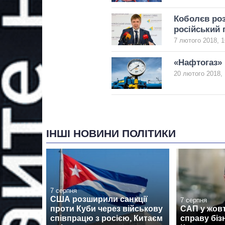
Коболєв роз
російський 
7 лютого 2018, 1
«Нафтогаз» 
20 лютого 2018, 
ІНШІ НОВИНИ ПОЛІТИКИ
7 серпня
США розширили санкції
7 серпня
проти Куби через військову
САП у жовт
співпрацю з росією, Китаєм
справу біз