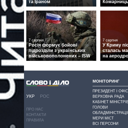
та Іраном
Комарниць
7 серпня
7 серпня
Росія формує бойові
У Криму піс
підрозділи з українських
сталась м
військовополонених – ISW
на аеродро
МОНІТОРИНГ
ПРЕЗИДЕНТ І ОФІС
УКР
РОС
ВЕРХОВНА РАДА
КАБІНЕТ МІНІСТРІ
ГОЛОВИ
ПРО НАС
ОБЛАДМІНІСТРАЦІ
КОНТАКТИ
МЕРИ МІСТ
ПРАВИЛА
ВСІ ПЕРСОНИ