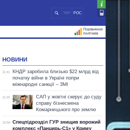
УКР
РОС
Порівняння
політиків
ЦІЙ
МЕРИ МІСТ
ВСІ ПЕРСОНИ
НОВИНИ
КНДР заробила близько $22 млрд від
11:41
початку війни в Україні попри
міжнародні санкції – ЗМІ
САП у жовтні скерує до суду
11:20
справу бізнесмена
Комарницького про землю
Спецпідрозділ ГУР знищив ворожий
10:58
комплекс «Панцирь-С1» у Криму