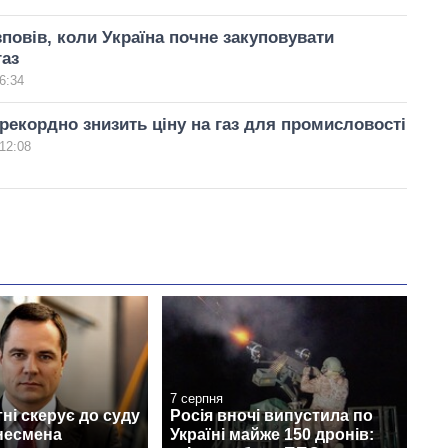
повів, коли Україна почне закуповувати
газ
6:34
рекордно знизить ціну на газ для промисловості
12:08
7 серпня
ні скерує до суду
Росія вночі випустила по
несмена
Україні майже 150 дронів: