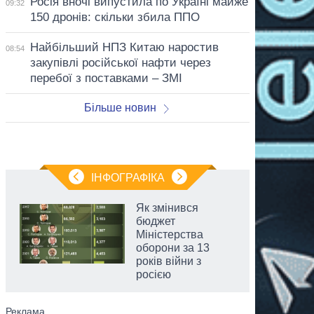
Росія вночі випустила по Україні майже
09:32
150 дронів: скільки збила ППО
Найбільший НПЗ Китаю наростив
08:54
закупівлі російської нафти через
перебої з поставками – ЗМІ
Більше новин
ІНФОГРАФІКА
Як змінився
бюджет
Міністерства
оборони за 13
років війни з
росією