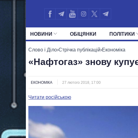
НОВИНИ
ОБIЦЯНКИ
ПОЛIТИКИ
УСІ ПОЛІТИКИ
ПРЕЗИДЕНТ І ОФ
Слово і Діло
›
Стрічка публікацій
›
Економіка
«Нафтогаз» знову купує
ЕКОНОМІКА
27 лютого 2018, 17:00
Читати російською