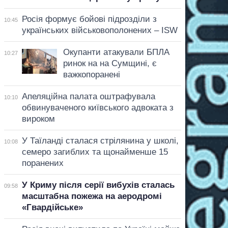
Росія формує бойові підрозділи з
10:45
українських військовополонених – ISW
Окупанти атакували БПЛА
10:27
ринок на на Сумщині, є
важкопоранені
Апеляційна палата оштрафувала
10:10
обвинуваченого київського адвоката з
вироком
У Таїланді сталася стрілянина у школі,
10:08
семеро загиблих та щонайменше 15
поранених
У Криму після серії вибухів сталась
09:58
масштабна пожежа на аеродромі
«Гвардійське»