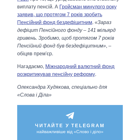
виплату пенсій. А
Гройсман минулого року
заявив, що протягом 7 років зробить
Пенсійний фонд бездефіцитним
.
«Зараз
дефіцит Пенсійного фонду – 141 мільярд
гривень. Зробимо, щоб протягом 7 років
Пенсійний фонд був бездефіцитним»
, –
обіцяв прем'єр.
Нагадаємо,
Міжнародний валютний фонд
розкритикував пенсійну реформу
.
Олександра Худякова, спеціально для
«Слова і Діла»
ЧИТАЙТЕ У TELEGRAM
найважливіше від «Слово і діло»