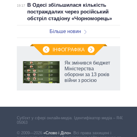
В Одесі збільшилася кількість
19:17
постраждалих через російський
обстріл стадіону «Чорноморець»
Більше новин
ІНФОГРАФІКА
 як
Як змінився бюджет
и за
Міністерства
оборони за 13 років
2027-
війни з росією
аспі
Cуб'єкт у сфері онлайн-медіа. Ідентифікатор медіа – R40-
05063
© 2009—2026
«Слово і Діло»
.
Всі права захищені і