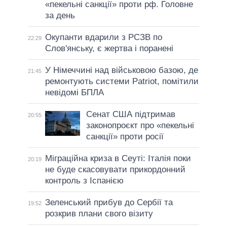
«пекельні санкції» проти рф. Головне
за день
Окупанти вдарили з РСЗВ по
22:29
Слов'янську, є жертва і поранені
У Німеччині над військовою базою, де
21:45
ремонтують системи Patriot, помітили
невідомі БПЛА
Сенат США підтримав
20:55
законопроєкт про «пекельні
санкції» проти росії
Міграційна криза в Сеуті: Італія поки
20:19
не буде скасовувати прикордонний
контроль з Іспанією
Зеленський прибув до Сербії та
19:52
розкрив плани свого візиту