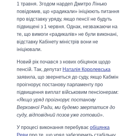
1 травня. Згодом нардеп Дмитро Лінько
повідомив, що «радикали» ініціюють питання
про відставку уряду, якщо пенсії не будуть
підвищені з 1 червня. Однак, незважаючи на
те, що вимоги «радикалів» не були виконані,
відставку Кабінету міністрів вони не
ініціювали.
Новий рік почався з нових обіцянок щодо
пенсій. Так, депутат
Наталія Королевська
заявила, що звернеться до суду, якщо Кабмін
проігнорує постанову парламенту про
підвищення виплат військовим пенсіонерам:
«Якщо уряд проігнорує постанову
Верховної Ради, ми будемо звертатися до
суду, відповідний позов уже готовий»
.
У процесі виконання перебуває
обіцянка
Реви
про те, що уряд забезпечить стабільну