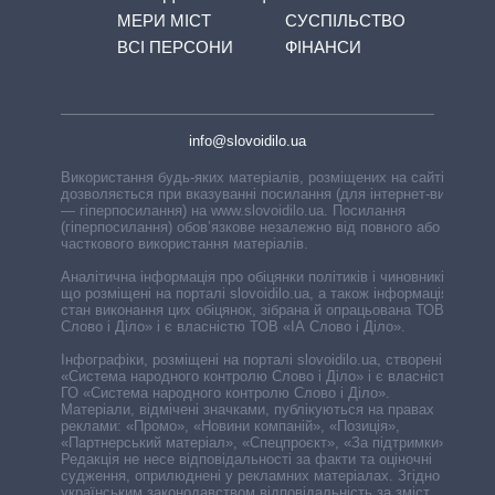
МЕРИ МІСТ
СУСПІЛЬСТВО
ВСІ ПЕРСОНИ
ФІНАНСИ
info@slovoidilo.ua
Використання будь-яких матеріалів, розміщених на сайті,
дозволяється при вказуванні посилання (для інтернет-видань
— гіперпосилання) на www.slovoidilo.ua. Посилання
(гіперпосилання) обов’язкове незалежно від повного або
часткового використання матеріалів.
Аналітична інформація про обіцянки політиків і чиновників,
що розміщені на порталі slovoidilo.ua, а також інформація про
стан виконання цих обіцянок, зібрана й опрацьована ТОВ «ІА
Слово і Діло» і є власністю ТОВ «ІА Слово і Діло».
Інфографіки, розміщені на порталі slovoidilo.ua, створені ГО
«Система народного контролю Слово і Діло» і є власністю
ГО «Система народного контролю Слово і Діло».
Матеріали, відмічені значками, публікуються на правах
реклами: «Промо», «Новини компаній», «Позиція»,
«Партнерський матеріал», «Спецпроєкт», «За підтримки».
Редакція не несе відповідальності за факти та оціночні
судження, оприлюднені у рекламних матеріалах. Згідно з
українським законодавством відповідальність за зміст