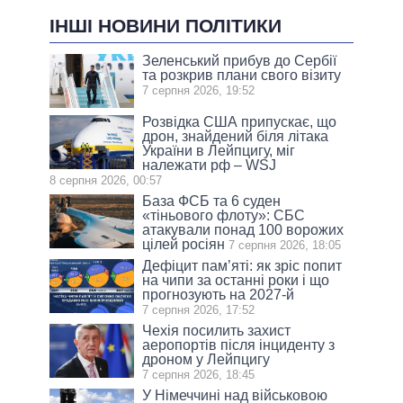
ІНШІ НОВИНИ ПОЛІТИКИ
Зеленський прибув до Сербії
та розкрив плани свого візиту
7 серпня 2026, 19:52
Розвідка США припускає, що
дрон, знайдений біля літака
України в Лейпцигу, міг
належати рф – WSJ
8 серпня 2026, 00:57
База ФСБ та 6 суден
«тіньового флоту»: СБС
атакували понад 100 ворожих
цілей росіян
7 серпня 2026, 18:05
Дефіцит пам’яті: як зріс попит
на чипи за останні роки і що
прогнозують на 2027-й
7 серпня 2026, 17:52
Чехія посилить захист
аеропортів після інциденту з
дроном у Лейпцигу
7 серпня 2026, 18:45
У Німеччині над військовою