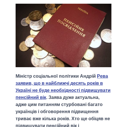
Міністр соціальної політики Андрій
Рева
заявив, що в найближчі десять років в
Україні не буде необхідності підвищувати
пенсійний вік
. Заява дуже актуальна,
адже цим питанням стурбовані багато
українців і обговорення підвищення
триває вже кілька років. Хто ще обіцяв не
підвищувати пенсійний вік і