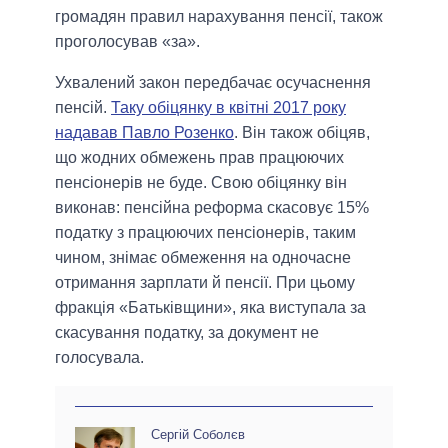
громадян правил нарахування пенсії, також
проголосував «за».
Ухвалений закон передбачає осучаснення
пенсій.
Таку обіцянку в квітні 2017 року
надавав Павло Розенко
. Він також обіцяв,
що жодних обмежень прав працюючих
пенсіонерів не буде. Свою обіцянку він
виконав: пенсійна реформа скасовує 15%
податку з працюючих пенсіонерів, таким
чином, знімає обмеження на одночасне
отримання зарплати й пенсії. При цьому
фракція «Батьківщини», яка виступала за
скасування податку, за документ не
голосувала.
Сергій Соболєв