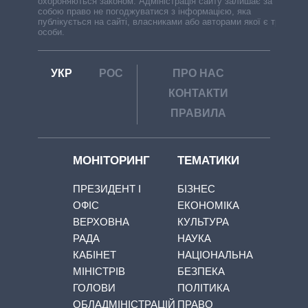
охороняються законом. Адміністрація сайту залишає за
собою право не погоджуватися з інформацією, яка
публікується на сайті, власниками або авторами якої є треті
особи.
УКР
РОС
ПРО НАС
КОНТАКТИ
ПРАВИЛА
МОНІТОРИНГ
ТЕМАТИКИ
ПРЕЗИДЕНТ І
БІЗНЕС
ОФІС
ЕКОНОМІКА
ВЕРХОВНА
КУЛЬТУРА
РАДА
НАУКА
КАБІНЕТ
НАЦІОНАЛЬНА
МІНІСТРІВ
БЕЗПЕКА
ГОЛОВИ
ПОЛІТИКА
ОБЛАДМІНІСТРАЦІЙ
ПРАВО