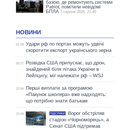
базою, де ремонтують системи
Patriot, помітили невідомі
БПЛА
7 серпня 2026, 21:45
НОВИНИ
Удари рф по портах можуть удвічі
01:59
скоротити експорт українського зерна
Розвідка США припускає, що дрон,
00:57
знайдений біля літака України в
Лейпцигу, міг належати рф – WSJ
Перші виплати за програмою
23:56
«Пакунок школяра» вже надходять:
що потрібно знати батькам
Ворог обстріляв
ПІДСУМКИ
23:09
стадіон «Чорноморець», а
Сенат США підтримав