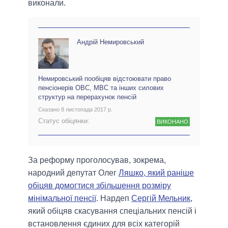
виконали.
Андрій Немировський
Немировський пообіцяв відстоювати право
пенсіонерів ОВС, МВС та інших силових
структур на перерахунок пенсій
Сказано 8 листопада 2017 р.
Статус обіцянки:
ВИКОНАНО
За реформу проголосував, зокрема,
народний депутат Олег
Ляшко, який раніше
обіцяв домогтися збільшення розміру
мінімальної пенсії
. Нардеп
Сергій Мельник
,
який обіцяв скасування спеціальних пенсій і
встановлення єдиних для всіх категорій