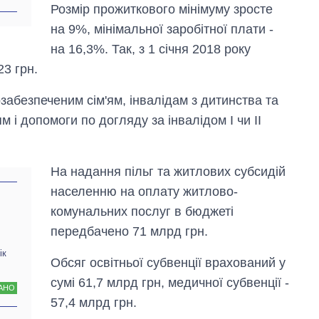
рф
Розмір прожиткового мінімуму зросте
на 9%, мінімальної заробітної плати -
на 16,3%. Так, з 1 січня 2018 року
23 грн.
озабезпеченим сім'ям, інвалідам з дитинства та
м і допомоги по догляду за інвалідом I чи II
На надання пільг та житлових субсидій
населенню на оплату житлово-
комунальних послуг в бюджеті
передбачено 71 млрд грн.
ік
Обсяг освітньої субвенції врахований у
сумі 61,7 млрд грн, медичної субвенції -
АНО
57,4 млрд грн.