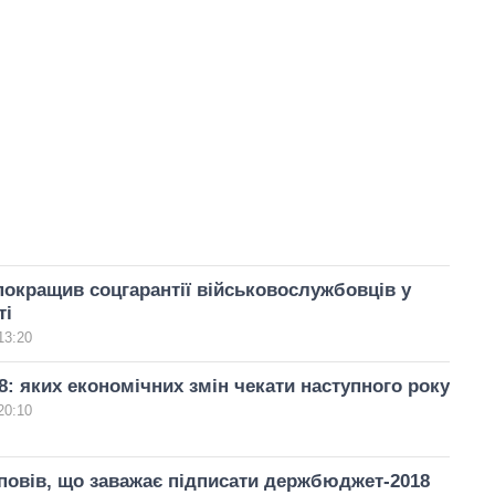
окращив соцгарантії військовослужбовців у
ті
13:20
: яких економічних змін чекати наступного року
20:10
повів, що заважає підписати держбюджет-2018