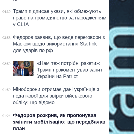
Трамп підписав укази, які обмежують
04:39
право на громадянство за народженням
у США
Федоров заявив, що веде переговори з
03:56
Маском щодо використання Starlink
для ударів по рф
«Нам теж потрібні ракети»:
02:59
Трамп прокоментував запит
України на Patriot
Міноборони отримає дані українців з
01:59
податкової для звірки військового
обліку: що відомо
Федоров розкрив, як пропонував
01:24
змінити мобілізацію: що передбачав
план