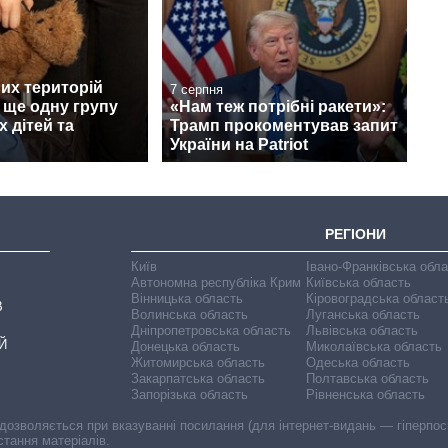
их територій
7 серпня
 ще одну групу
«Нам теж потрібні ракети»:
х дітей та
Трамп прокоментував запит
України на Patriot
РЕГІОНИ
Київ
Івано-Франківська обл
Автономна республіка Крим
Київська область
Вінницька область
Кіровоградська област
В
Волинська область
Луганська область
Дніпропетровська область
Львівська область
Й
Донецька область
Миколаївська область
Житомирська область
Одеська область
Закарпатська область
Полтавська область
Запорізька область
Рівненська область
 дозволяється при вказуванні посилання (для інтернет-видань — гіперпоси
стання матеріалів.