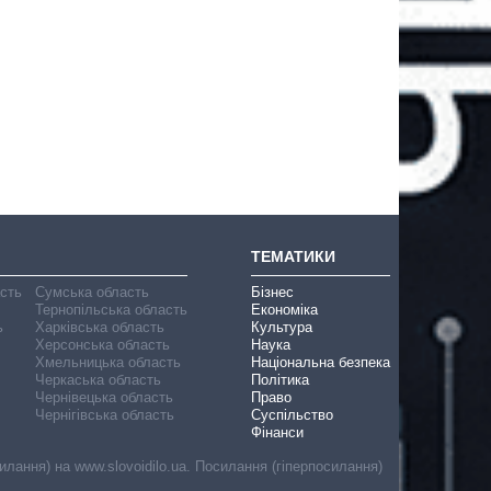
ТЕМАТИКИ
асть
Сумська область
Бізнес
Тернопільська область
Економіка
ь
Харківська область
Культура
Херсонська область
Наука
Хмельницька область
Національна безпека
Черкаська область
Політика
Чернівецька область
Право
Чернігівська область
Суспільство
Фінанси
лання) на www.slovoidilo.ua. Посилання (гіперпосилання)