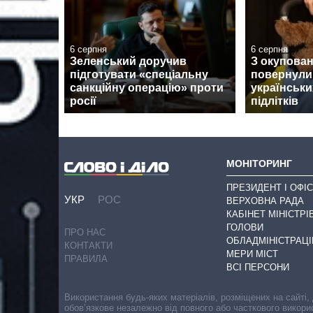
6 серпня
6 серпня
Зеленський доручив
З окупован
підготувати «спеціальну
повернули
санкційну операцію» проти
українськи
росії
підлітків
МОНІТОРИНГ
ПРЕЗИДЕНТ І ОФІС
УКР
РОС
ВЕРХОВНА РАДА
КАБІНЕТ МІНІСТРІ
ГОЛОВИ
ПРО НАС
ОБЛАДМІНІСТРАЦІ
КОНТАКТИ
МЕРИ МІСТ
ПРАВИЛА
ВСІ ПЕРСОНИ
Використання будь-яких матеріалів, розміщених на сайті,
обов’язкове незалежно від повного або часткового викори