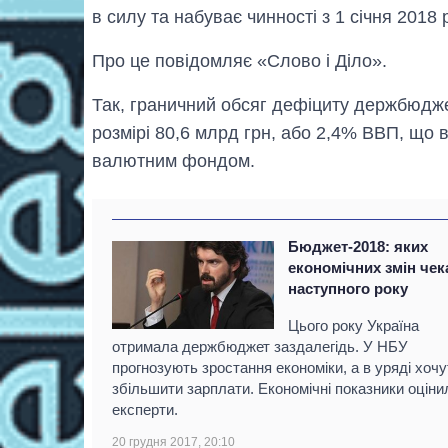
в силу та набуває чинності з 1 січня 2018 р
Про це повідомляє «Слово і Діло».
Так, граничний обсяг дефіциту держбюдже
розмірі 80,6 млрд грн, або 2,4% ВВП, що 
валютним фондом.
Бюджет-2018: яких
економічних змін чек
наступного року
Цього року Україна
отримала держбюджет заздалегідь. У НБУ
прогнозують зростання економіки, а в уряді хочу
збільшити зарплати. Економічні показники оціни
експерти.
20 грудня 2017, 20:10