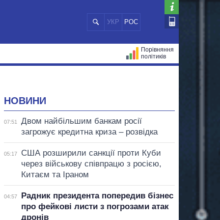
УКР
РОС
Порівняння
політиків
ЦІЙ
МЕРИ МІСТ
ВСІ ПЕРСОНИ
НОВИНИ
Двом найбільшим банкам росії
07:51
загрожує кредитна криза – розвідка
США розширили санкції проти Куби
05:17
через військову співпрацю з росією,
Китаєм та Іраном
Радник президента попередив бізнес
04:57
про фейкові листи з погрозами атак
дронів