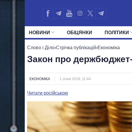
НОВИНИ
ОБIЦЯНКИ
ПОЛIТИКИ
УСІ ПОЛІТИКИ
ПРЕЗИДЕНТ І ОФ
Слово і Діло
›
Стрічка публікацій
›
Економіка
Закон про держбюджет-
ЕКОНОМІКА
1 січня 2018, 11:44
Читати російською