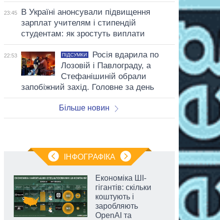
В Україні анонсували підвищення
23:45
зарплат учителям і стипендій
студентам: як зростуть виплати
Росія вдарила по
ПІДСУМКИ
22:53
Лозовій і Павлограду, а
Стефанішиній обрали
запобіжний захід. Головне за день
Більше новин
ІНФОГРАФІКА
Економіка ШІ-
гігантів: скільки
коштують і
заробляють
OpenAI та