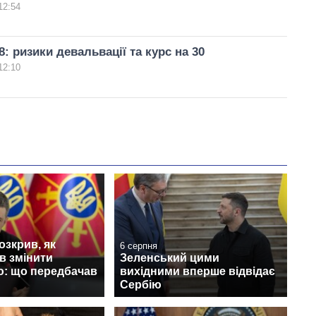
12:54
: ризики девальвації та курс на 30
12:10
зкрив, як
6 серпня
в змінити
Зеленський цими
ю: що передбачав
вихідними вперше відвідає
Сербію