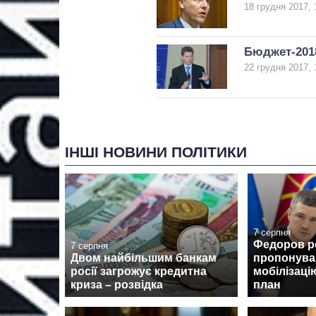
18 грудня 2017, 
Бюджет-2018
22 грудня 2017, 
ІНШІ НОВИНИ ПОЛІТИКИ
7 серпня
Федоров ро
7 серпня
Двом найбільшим банкам
пропонува
росії загрожує кредитна
мобілізаці
криза – розвідка
план