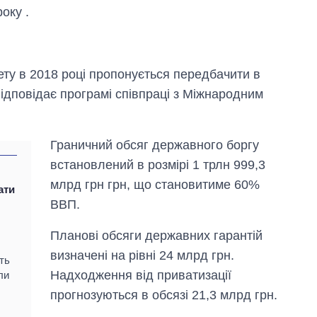
оку .
ту в 2018 році пропонується передбачити в
відповідає програмі співпраці з Міжнародним
Граничний обсяг державного боргу
встановлений в розмірі 1 трлн 999,3
млрд грн грн, що становитиме 60%
ати
ВВП.
Планові обсяги державних гарантій
визначені на рівні 24 млрд грн.
Вісім масованих
ть
ударів по Україні
Надходження від приватизації
ли
за літо: Київ та
прогнозуються в обсязі 21,3 млрд грн.
область стали
головною ціллю