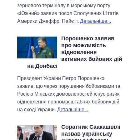
зернового терміналу в морському порту
«Южний» заявив посол Сполучених Штатів
Америки Джеффрі Пайєтт.
Детальніше...
Порошенко заявив
про можливість
відновлення
активних бойових дій
на Донбасі
Президент України Петро Порошенко
заявив, що через порушення бойовиками та
Росією Мінських домовленостей існує ризик
відновлення повномасштабних бойових дій
на сході України.
Детальніше...
Соратник Саакашвілі
назвав українську