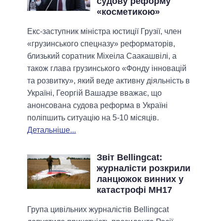
судову реформу
«косметикою»
Екс-заступник міністра юстиції Грузії, член
«грузинського спецназу» реформаторів,
близький соратник Міхеіла Саакашвілі, а
також глава грузинського «Фонду інновацій
та розвитку», який веде активну діяльність в
Україні, Георгій Вашадзе вважає, що
анонсована судова реформа в Україні
поліпшить ситуацію на 5-10 місяців.
Детальніше...
Звіт Bellingcat:
журналісти розкрили
ланцюжок винних у
катастрофі МН17
Група цивільних журналістів Bellingcat