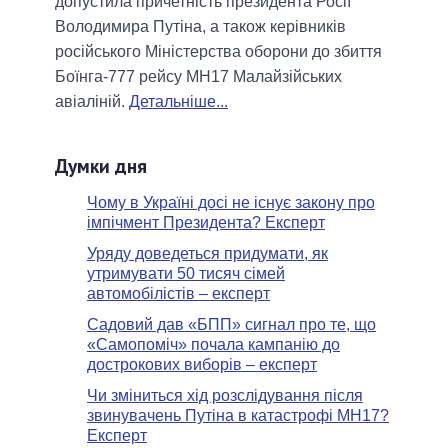
допустила причетність президента Росії
Володимира Путіна, а також керівників
російського Міністерства оборони до збиття
Боїнга-777 рейсу MH17 Малайзійських
авіаліній.
Детальніше...
Думки дня
Чому в Україні досі не існує закону про
імпічмент Президента? Експерт
Уряду доведеться придумати, як
утримувати 50 тисяч сімей
автомобілістів – експерт
Садовий дав «БПП» сигнал про те, що
«Самопоміч» почала кампанію до
дострокових виборів – експерт
Чи зміниться хід розслідування після
звинувачень Путіна в катастрофі МН17?
Експерт