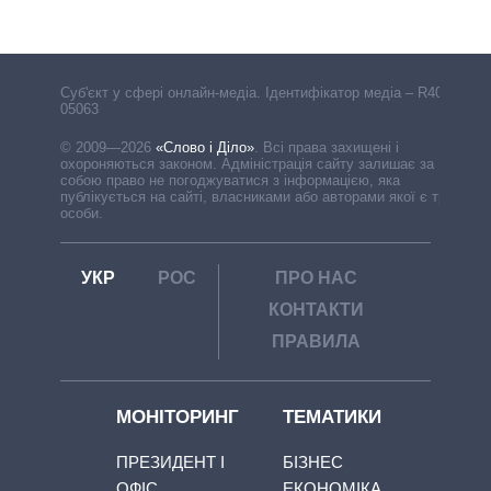
Cуб'єкт у сфері онлайн-медіа. Ідентифікатор медіа – R40-
05063
© 2009—2026
«Слово і Діло»
.
Всі права захищені і
охороняються законом. Адміністрація сайту залишає за
собою право не погоджуватися з інформацією, яка
публікується на сайті, власниками або авторами якої є треті
особи.
УКР
РОС
ПРО НАС
КОНТАКТИ
ПРАВИЛА
МОНІТОРИНГ
ТЕМАТИКИ
ПРЕЗИДЕНТ І
БІЗНЕС
ОФІС
ЕКОНОМІКА