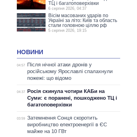
ТЦ і багатоповерхівки
6 серпня 2026, 04:37
Вісім масованих ударів по
Україні за літо: Київ та область
стали головною ціллю рф
5 серпня 2026, 19:15
НОВИНИ
Після нічної атаки дронів у
04:57
російському Ярославлі спалахнули
пожежі: що відомо
Росія скинула чотири КАБи на
04:37
Суми: є поранені, пошкоджено ТЦ і
багатоповерхівки
Затемнення Сонця скоротить
03:59
виробництво електроенергії в ЄС
майже на 10 ГВт