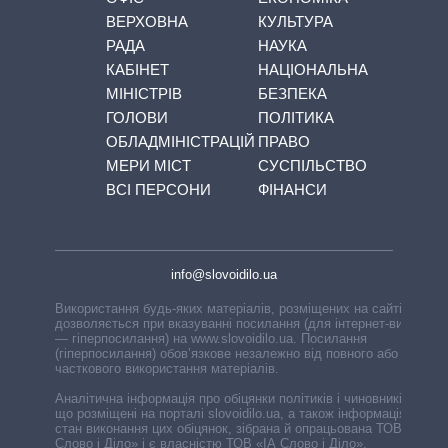
ВЕРХОВНА
КУЛЬТУРА
РАДА
НАУКА
КАБІНЕТ
НАЦІОНАЛЬНА
МІНІСТРІВ
БЕЗПЕКА
ГОЛОВИ
ПОЛІТИКА
ОБЛАДМІНІСТРАЦІЙ
ПРАВО
МЕРИ МІСТ
СУСПІЛЬСТВО
ВСІ ПЕРСОНИ
ФІНАНСИ
info@slovoidilo.ua
Використання будь-яких матеріалів, розміщених на сайті,
дозволяється при вказуванні посилання (для інтернет-видань
— гіперпосилання) на www.slovoidilo.ua. Посилання
(гіперпосилання) обов’язкове незалежно від повного або
часткового використання матеріалів.
Аналітична інформація про обіцянки політиків і чиновників,
що розміщені на порталі slovoidilo.ua, а також інформація про
стан виконання цих обіцянок, зібрана й опрацьована ТОВ «ІА
Слово і Діло» і є власністю ТОВ «ІА Слово і Діло».