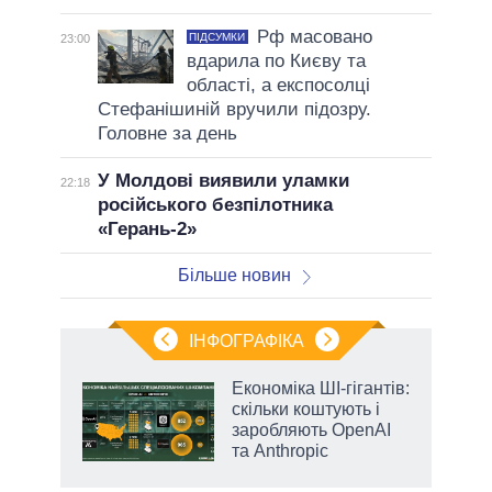
Рф масовано
ПІДСУМКИ
23:00
вдарила по Києву та
області, а експосолці
Стефанішиній вручили підозру.
Головне за день
У Молдові виявили уламки
22:18
російського безпілотника
«Герань-2»
Більше новин
ІНФОГРАФІКА
Економіка ШІ-гігантів:
 за
скільки коштують і
асть
заробляють OpenAI
та Anthropic