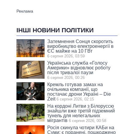
ІНШІ НОВИНИ ПОЛІТИКИ
Затемнення Сонця скоротить
виробництво електроенергії в
ЄС майже на 10 ГВт
6 серпня 2026, 03:59
Українська служба «Голосу
Америки» відновлює роботу
після тривалої паузи
6 серпня 2026, 00:26
Кремль готував замах на
очільника компанії, що
постачає дрони Україні – Die
Zeit
6 серпня 2026, 02:15
На кордоні Литви з Білоруссю
знайшли вже третій підземний
тунель для нелегальних
мігрантів
6 серпня 2026, 00:58
Росія скинула чотири КАБи на
Суми: є поранені, пошкоджено