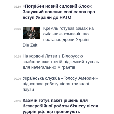
«Потрібен новий силовий блок»:
02:59
Залужний пояснив свої слова про
вступ України до НАТО
Кремль готував замах на
02:15
очільника компанії, що
постачає дрони Україні –
Die Zeit
На кордоні Литви з Білоруссю
00:58
знайшли вже третій підземний тунель
для нелегальних мігрантів
Українська служба «Голосу Америки»
00:26
відновлює роботу після тривалої
паузи
Кабмін готує пакет рішень для
23:45
безперебійної роботи бізнесу після
ударів рф: що пропонують