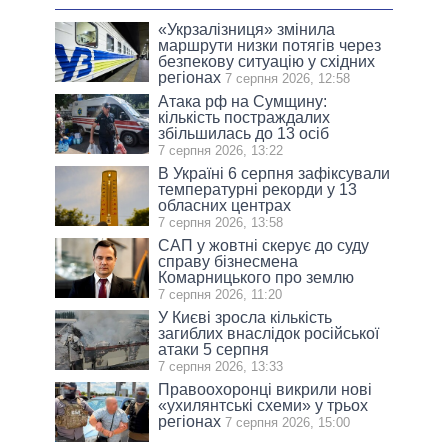
«Укрзалізниця» змінила
маршрути низки потягів через
безпекову ситуацію у східних
регіонах
7 серпня 2026, 12:58
Атака рф на Сумщину:
кількість постраждалих
збільшилась до 13 осіб
7 серпня 2026, 13:22
В Україні 6 серпня зафіксували
температурні рекорди у 13
обласних центрах
7 серпня 2026, 13:58
САП у жовтні скерує до суду
справу бізнесмена
Комарницького про землю
7 серпня 2026, 11:20
У Києві зросла кількість
загиблих внаслідок російської
атаки 5 серпня
7 серпня 2026, 13:33
Правоохоронці викрили нові
«ухилянтські схеми» у трьох
регіонах
7 серпня 2026, 15:00