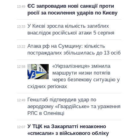
ЄС запровадив нові санкції проти
13:49
росії за посилення ударів по Києву
У Києві зросла кількість загиблих
13:33
внаслідок російської атаки 5 серпня
Атака рф на Сумщину: кількість
13:22
постраждалих збільшилась до 13 осіб
«Укрзалізниця» змінила
12:58
маршрути низки потягів
через безпекову ситуацію у
східних регіонах
Генштаб підтвердив удар по
12:49
аеродрому «Гвардійське» та ураження
РЛС в Оленівці
У ТЦК на Закарпатті незаконно
12:07
«списали» з військового обліку