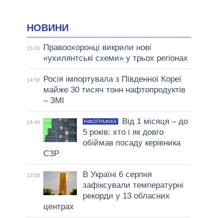
НОВИНИ
Правоохоронці викрили нові
15:00
«ухилянтські схеми» у трьох регіонах
Росія імпортувала з Південної Кореї
14:58
майже 30 тисяч тонн нафтопродуктів
– ЗМІ
Від 1 місяця – до
ІНФОГРАФІКА
14:44
5 років: хто і як довго
обіймав посаду керівника
СЗР
В Україні 6 серпня
13:58
зафіксували температурні
рекорди у 13 обласних
центрах