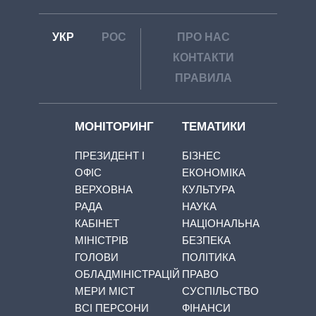
УКР
РОС
ПРО НАС
КОНТАКТИ
ПРАВИЛА
МОНІТОРИНГ
ТЕМАТИКИ
ПРЕЗИДЕНТ І
БІЗНЕС
ОФІС
ЕКОНОМІКА
ВЕРХОВНА
КУЛЬТУРА
РАДА
НАУКА
КАБІНЕТ
НАЦІОНАЛЬНА
МІНІСТРІВ
БЕЗПЕКА
ГОЛОВИ
ПОЛІТИКА
ОБЛАДМІНІСТРАЦІЙ
ПРАВО
МЕРИ МІСТ
СУСПІЛЬСТВО
ВСІ ПЕРСОНИ
ФІНАНСИ