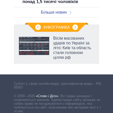
понад 1,5 тисячі чоловіків
Більше новин
ІНФОГРАФІКА
Вісім масованих
ть
ударів по Україні за
літо: Київ та область
стали головною
ціллю рф
Cуб'єкт у сфері онлайн-медіа. Ідентифікатор медіа – R40-
05063
© 2009—2026
«Слово і Діло»
.
Всі права захищені і
охороняються законом. Адміністрація сайту залишає за
собою право не погоджуватися з інформацією, яка
публікується на сайті, власниками або авторами якої є треті
особи.