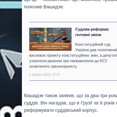
пояснив Вашадзе.
Судова реформа:
головні зміни
Конституційний суд
України дав позитивни
висновок проекту конституційних змін, а депута
ухвалили рішення про направлення до КСУ
оновленого законопроекту.
1 лютого 2016, 17:27
Вашадзе також заявив, що за два-три ро
суддів. Він нагадав, що в Грузії за 9 рокі
реформувати суддівський корпус.