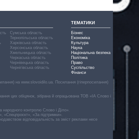
ТЕМАТИКИ
асть
Сумська область
Бізнес
Тернопільська область
Економіка
ь
Харківська область
Культура
Херсонська область
Наука
Хмельницька область
Національна безпека
Черкаська область
Політика
Чернівецька область
Право
Чернігівська область
Суспільство
Фінанси
лання) на www.slovoidilo.ua. Посилання (гіперпосилання)
онання цих обіцянок, зібрана й опрацьована ТОВ «ІА Слово і
ма народного контролю Слово і Діло».
», «Спецпроєкт», «За підтримки».
онодавством відповідальність за зміст реклами несе