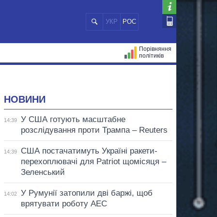
УКР
РОС
Порівняння
політиків
ЦІЙ
МЕРИ МІСТ
ВСІ ПЕРСОНИ
НОВИНИ
У США готують масштабне
14:39
розслідування проти Трампа – Reuters
США постачатимуть Україні ракети-
14:39
перехоплювачі для Patriot щомісяця –
Зеленський
У Румунії затопили дві баржі, щоб
14:02
врятувати роботу АЕС