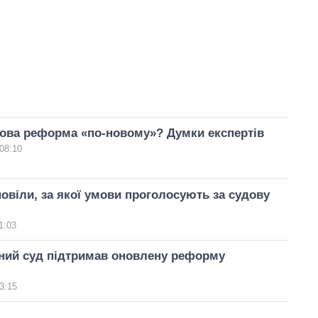
ова реформа «по-новому»? Думки експертів
08:10
овіли, за якої умови проголосують за судову
1:03
йний суд підтримав оновлену реформу
3:15