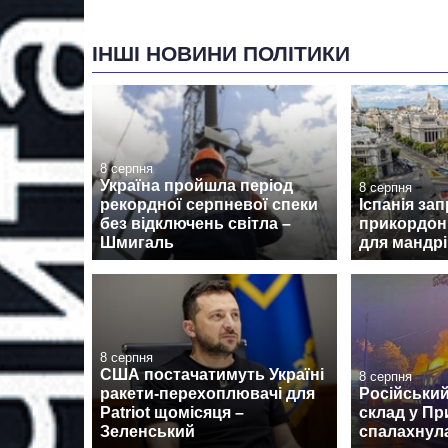
ІНШІ НОВИНИ ПОЛІТИКИ
8 серпня
Україна пройшла період
8 серпня
рекордної серпневої спеки
Іспанія за
без відключень світла –
прикордон
Шмигаль
для мандрів
8 серпня
США постачатимуть Україні
8 серпня
ракети-перехоплювачі для
Російський
Patriot щомісяця –
склад у Пр
Зеленський
спалахнул