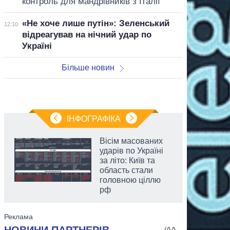
контроль для мандрівників з Італії
«Не хоче лише путін»: Зеленський
12:10
відреагував на нічний удар по
Україні
Більше новин
ІНФОГРАФІКА
Вісім масованих
ударів по Україні
за літо: Київ та
область стали
головною ціллю
рф