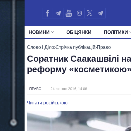
НОВИНИ
ОБIЦЯНКИ
ПОЛIТИКИ
УСІ ПОЛІТИКИ
ПРЕЗИДЕНТ І ОФ
Слово і Діло
›
Стрічка публікацій
›
Право
Соратник Саакашвілі на
реформу «косметикою
ПРАВО
24 лютого 2016, 14:08
Читати російською