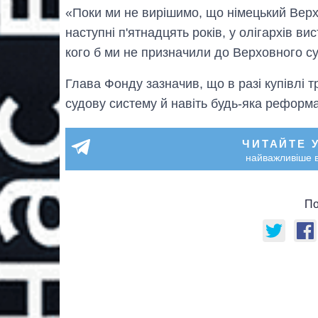
«Поки ми не вирішимо, що німецький Вер
наступні п'ятнадцять років, у олігархів в
кого б ми не призначили до Верховного су
Глава Фонду зазначив, що в разі купівлі 
судову систему й навіть будь-яка реформ
ЧИТАЙТЕ 
найважливіше в
По