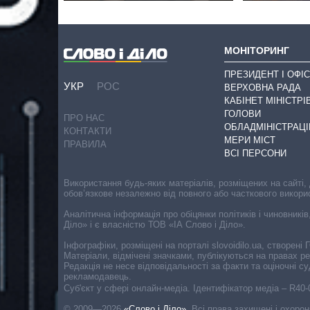
МОНІТОРИНГ
ПРЕЗИДЕНТ І ОФІС
УКР
РОС
ВЕРХОВНА РАДА
КАБІНЕТ МІНІСТРІ
ГОЛОВИ
ПРО НАС
ОБЛАДМІНІСТРАЦІ
КОНТАКТИ
МЕРИ МІСТ
ПРАВИЛА
ВСІ ПЕРСОНИ
Використання будь-яких матеріалів, розміщених на сайті,
обов’язкове незалежно від повного або часткового викори
Аналітична інформація про обіцянки політиків і чиновників
Діло» і є власністю ТОВ «ІА Слово і Діло».
Інфографіки, розміщені на порталі slovoidilo.ua, створен
Матеріали, відмічені значками, публікуються на правах р
Редакція не несе відповідальності за факти та оціночні 
рекламодавець.
Cуб'єкт у сфері онлайн-медіа. Ідентифікатор медіа – R40
© 2009—2026
«Слово і Діло»
.
Всі права захищені і охоро