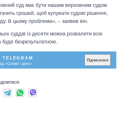
ховний суд має бути нашим верховним судом
истачить грошей, щоб купувати судові рішення,
ду. В цьому проблема», – заявив він.
трьох суддів із десяти можна розвалити всю
а буде безрезультатною.
У TELEGRAM
Підписатися
ід «Слово і діло»
ділитися: