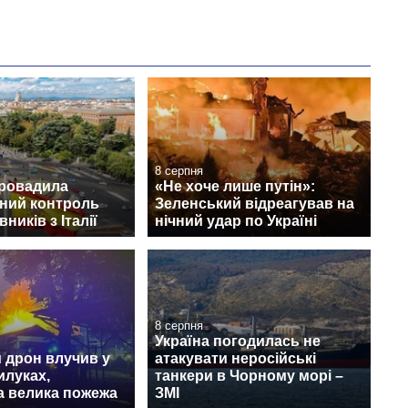
8 серпня
провадила
«Не хоче лише путін»:
ний контроль
Зеленський відреагував на
ників з Італії
нічний удар по Україні
8 серпня
Україна погодилась не
 дрон влучив у
атакувати неросійські
илуках,
танкери в Чорному морі –
а велика пожежа
ЗМІ