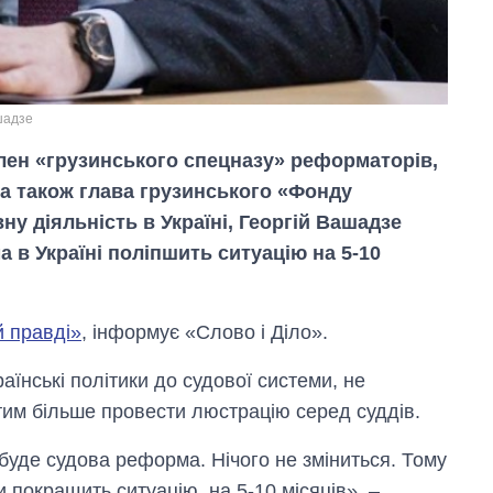
шадзе
 член «грузинського спецназу» реформаторів,
 а також глава грузинського «Фонду
ну діяльність в Україні, Георгій Вашадзе
в Україні поліпшить ситуацію на 5-10
Дефіцит пам’яті:
як зріс попит на
й правді»
, інформує «Слово і Діло».
чипи за останні
роки і що
раїнські політики до судової системи, не
прогнозують на
2027-й
тим більше провести люстрацію серед суддів.
 буде судова реформа. Нічого не зміниться. Тому
 покращить ситуацію, на 5-10 місяців», –