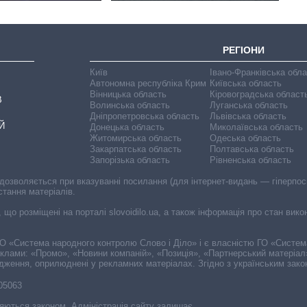
РЕГІОНИ
Київ
Івано-Франківська обл
Автономна республіка Крим
Київська область
Вінницька область
Кіровоградська област
В
Волинська область
Луганська область
Дніпропетровська область
Львівська область
Й
Донецька область
Миколаївська область
Житомирська область
Одеська область
Закарпатська область
Полтавська область
Запорізька область
Рівненська область
 дозволяється при вказуванні посилання (для інтернет-видань — гіперпоси
стання матеріалів.
, що розміщені на порталі slovoidilo.ua, а також інформація про стан вик
і ГО «Система народного контролю Слово і Діло» і є власністю ГО «Систе
еклами: «Промо», «Новини компаній», «Позиція», «Партнерський матеріал
судження, оприлюднені у рекламних матеріалах. Згідно з українським зак
-05063
няються законом. Адміністрація сайту залишає