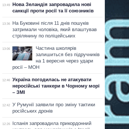
Нова Зеландія запровадила нові
13:49
санкції проти росії та її союзників
На Буковині після 11 днів пошуків
13:36
затримали чоловіка, який влаштував
стрілянину по поліцейських
Частина школярів
13:06
залишиться без підручників
на 1 вересня через удари
росії – МОН
Україна погодилась не атакувати
12:46
неросійські танкери в Чорному морі
– ЗМІ
У Румунії заявили про зміну тактики
12:42
російських дронів
Іспанія запровадила прикордонний
12:26