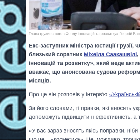
Глава грузинського «Фонду інновацій та розвитку» Георгій Ва
Екс-заступник міністра юстиції Грузії,
близький соратник
Міхеіла Саакашвілі
,
інновацій та розвитку», який веде актив
вважає, що анонсована судова реформа 
місяців.
Про це він розповів у інтерв'ю
«Українські
За його словами, ті правки, які вносять ук
допоможуть підвищити її ефективність, а 
«У вас зараз вносять якісь поправки, ніби
що це – «косметика». Це, можливо, трошки