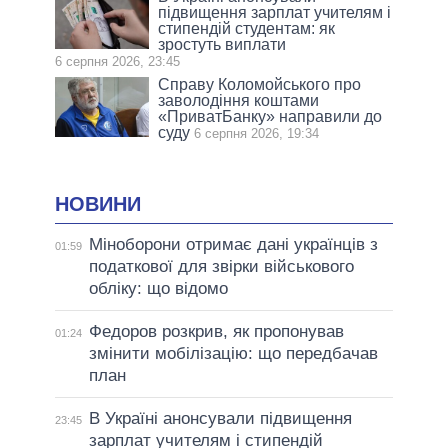
підвищення зарплат учителям і
стипендій студентам: як
зростуть виплати
6 серпня 2026, 23:45
Справу Коломойського про
заволодіння коштами
«ПриватБанку» направили до
суду
6 серпня 2026, 19:34
НОВИНИ
Міноборони отримає дані українців з
01:59
податкової для звірки військового
обліку: що відомо
Федоров розкрив, як пропонував
01:24
змінити мобілізацію: що передбачав
план
В Україні анонсували підвищення
23:45
зарплат учителям і стипендій