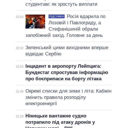
студентам: як зростуть виплати
Росія вдарила по
ПІДСУМКИ
22:53
Лозовій і Павлограду, а
Стефанішиній обрали
запобіжний захід. Головне за день
Зеленський цими вихідними вперше
22:32
відвідає Сербію
Інцидент в аеропорту Лейпцига:
22:03
Бундестаг спростував інформацію
про боєприпаси на борту літака
Окремі списки для зими і літа: Кабмін
21:49
змінить правила розподілу
електроенергії
Німецьке вантажне судно
21:29
потрапило під атаку дронів у