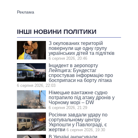
ІНШІ НОВИНИ ПОЛІТИКИ
З окупованих територій
повернули ще одну групу
українських дітей та підлітків
6 серпня 2026, 20:46
Інцидент в аеропорту
Лейпцига: Бундестаг
спростував інформацію про
боєприпаси на борту літака
6 серпня 2026, 22:03
Німецьке вантажне судно
потрапило під атаку дронів у
Чорному морі – DW
6 серпня 2026, 21:29
Росіяни завдали удару по
сортувальному центру
Укрпошти у Павлограді, є
жертви
6 серпня 2026, 19:30
В Україні анонсували