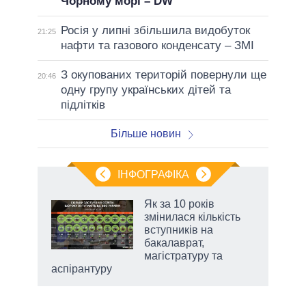
Чорному морі – DW
Росія у липні збільшила видобуток
21:25
нафти та газового конденсату – ЗМІ
З окупованих територій повернули ще
20:46
одну групу українських дітей та
підлітків
Більше новин
ІНФОГРАФІКА
Як за 10 років
раїні
змінилася кількість
ої
вступників на
бакалаврат,
магістратуру та
аспірантуру