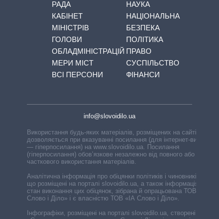
РАДА
НАУКА
КАБІНЕТ
НАЦІОНАЛЬНА
МІНІСТРІВ
БЕЗПЕКА
ГОЛОВИ
ПОЛІТИКА
ОБЛАДМІНІСТРАЦІЙ
ПРАВО
МЕРИ МІСТ
СУСПІЛЬСТВО
ВСІ ПЕРСОНИ
ФІНАНСИ
info@slovoidilo.ua
Використання будь-яких матеріалів, розміщених на сайті,
дозволяється при вказуванні посилання (для інтернет-видань
— гіперпосилання) на www.slovoidilo.ua. Посилання
(гіперпосилання) обов’язкове незалежно від повного або
часткового використання матеріалів.
Аналітична інформація про обіцянки політиків і чиновників,
що розміщені на порталі slovoidilo.ua, а також інформація про
стан виконання цих обіцянок, зібрана й опрацьована ТОВ «ІА
Слово і Діло» і є власністю ТОВ «ІА Слово і Діло».
Інфографіки, розміщені на порталі slovoidilo.ua, створені ГО