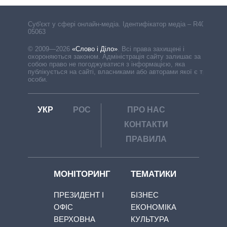
Cуб'єкт у сфері онлайн-медіа. Ідентифікатор медіа – R40-
05063
© 2009—2026
«Слово і Діло»
.
Всі права захищені і
охороняються законом. Адміністрація сайту залишає за
собою право не погоджуватися з інформацією, яка
публікується на сайті, власниками або авторами якої є треті
особи.
УКР
РОС
ПРО НАС
КОНТАКТИ
ПРАВИЛА
МОНІТОРИНГ
ТЕМАТИКИ
ПРЕЗИДЕНТ І
БІЗНЕС
ОФІС
ЕКОНОМІКА
ВЕРХОВНА
КУЛЬТУРА