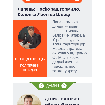
Липень: Росію заштормило.
Зел
Колонка Леоніда Швеця
Кол
Липень змінив
динаміку війни:
атий
росія посилила
чові
балістичні атаки, а
,
Україна – удари
за
вглиб території рф.
Москва втратила
очікувану підтримку
США, а в Кремлі
а
ЛЕОНІД ШВЕЦЬ
ЛЕОН
дедалі частіше
політичний
по
говорять про
оглядач
о
затяжну кризу.
ДУМКИ
ДЕНИС ПОПОВИЧ