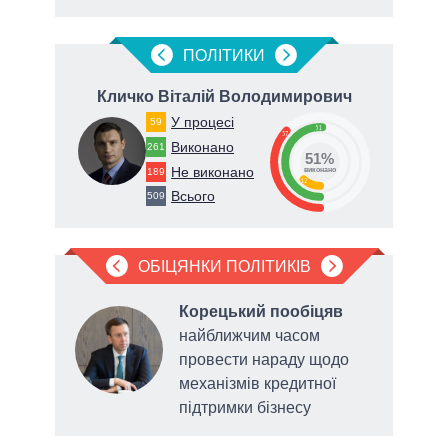
ПОЛIТИКИ
Кличко Віталій Володимирович
Ф
У процесі
59
51
37
Виконано
261
51%
Не виконано
189
виконано
12
Всього
509
ОБІЦЯНКИ ПОЛІТИКІВ
яв
Корецький пообіцяв
найближчим часом
провести нараду щодо
у у
механізмів кредитної
 року
підтримки бізнесу
голо