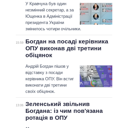
У Кравчука був один
незмінний секретар, а за
Ющенка в Адміністрації
президента України
змінилось чотири очільники.
Богдан на посаді керівника
15:59
ОПУ виконав дві третини
обіцянок
Андрій Богдан пішов у
відставку з посади
керівника ОПУ. Він встиг
виконати дві третини
своїх обіцянок.
Зеленський звільнив
13:06
Богдана: із чим пов'язана
ротація в ОПУ