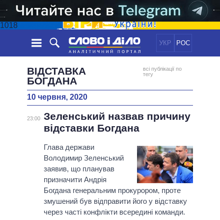
1018
УКР
РОС
НОВИНИ
ВІДСТАВКА
всі публікації по
тегу
БОГДАНА
ОБIЦЯНКИ
СТРІЧКА
ПОЛІТИКА
10 червня, 2020
ПОДІЇ
ЕКОНОМІКА
ПОЛIТИКИ
Зеленський назвав причину
23:00
СТАТТІ
СУСПІЛЬСТВО
відставки Богдана
ІНФОГРАФІКА
ДУМКИ
СВІТ
УСІ ПОЛІТИКИ
Глава держави
ОГЛЯДИ
ПРЕЗИДЕНТ І ОФІС
ВІДЕО
Володимир Зеленський
ДАЙДЖЕСТИ
ВЕРХОВНА РАДА
заявив, що планував
ПІДТРИМАТИ
КАБІНЕТ МІНІСТРІВ
призначити Андрія
Богдана генеральним прокурором, проте
ГОЛОВИ ОБЛАДМІНІСТРАЦІЙ
ПОРІВНЯННЯ ПОЛІТИКІВ
змушений був відправити його у відставку
МЕРИ МІСТ
через часті конфлікти всередині команди.