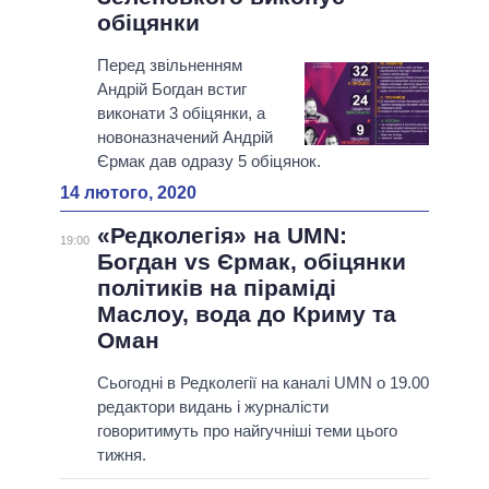
обіцянки
Перед звільненням
Андрій Богдан встиг
виконати 3 обіцянки, а
новоназначений Андрій
Єрмак дав одразу 5 обіцянок.
14 лютого, 2020
«Редколегія» на UMN:
19:00
Богдан vs Єрмак, обіцянки
політиків на піраміді
Маслоу, вода до Криму та
Оман
Сьогодні в Редколегії на каналі UMN о 19.00
редактори видань і журналісти
говоритимуть про найгучніші теми цього
тижня.