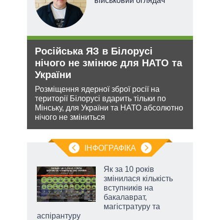
х
військовий оглядач
Російська ЯЗ в Білорусі
Ане
и рф
нічого не змінює для НАТО та
зав
України
НА
Розміщення ядерної зброї росії на
Може
 цей
території Білорусі вдарить тільки по
анек
Мінську, для України та НАТО абсолютно
стат
нічого не зміниться
спро
ІНФОГРАФІКА
Як за 10 років
раїні
змінилася кількість
ої
вступників на
бакалаврат,
магістратуру та
аспірантуру