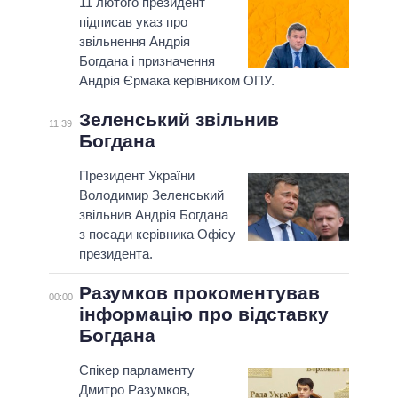
11 лютого президент
підписав указ про
звільнення Андрія
Богдана і призначення
Андрія Єрмака керівником ОПУ.
Зеленський звільнив
11:39
Богдана
Президент України
Володимир Зеленський
звільнив Андрія Богдана
з посади керівника Офісу
президента.
Разумков прокоментував
00:00
інформацію про відставку
Богдана
Спікер парламенту
Дмитро Разумков,