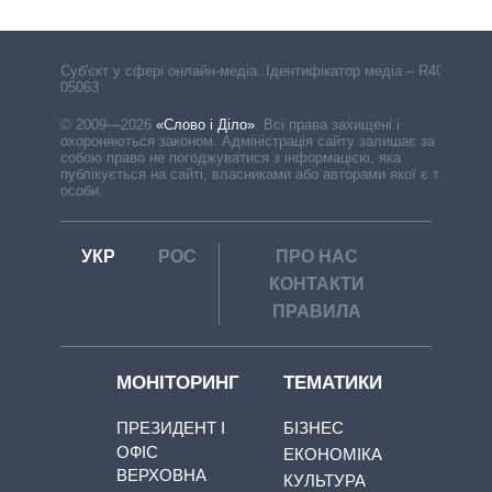
Cуб'єкт у сфері онлайн-медіа. Ідентифікатор медіа – R40-
05063
© 2009—2026
«Слово і Діло»
.
Всі права захищені і
охороняються законом. Адміністрація сайту залишає за
собою право не погоджуватися з інформацією, яка
публікується на сайті, власниками або авторами якої є треті
особи.
УКР
РОС
ПРО НАС
КОНТАКТИ
ПРАВИЛА
МОНІТОРИНГ
ТЕМАТИКИ
ПРЕЗИДЕНТ І
БІЗНЕС
ОФІС
ЕКОНОМІКА
ВЕРХОВНА
КУЛЬТУРА