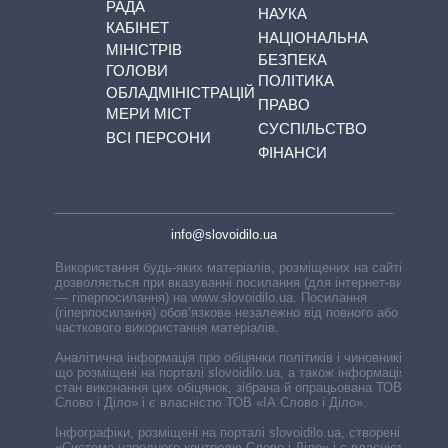
РАДА
НАУКА
КАБІНЕТ
НАЦІОНАЛЬНА
МІНІСТРІВ
БЕЗПЕКА
ГОЛОВИ
ПОЛІТИКА
ОБЛАДМІНІСТРАЦІЙ
ПРАВО
МЕРИ МІСТ
СУСПІЛЬСТВО
ВСІ ПЕРСОНИ
ФІНАНСИ
info@slovoidilo.ua
Використання будь-яких матеріалів, розміщених на сайті,
дозволяється при вказуванні посилання (для інтернет-видань
— гіперпосилання) на www.slovoidilo.ua. Посилання
(гіперпосилання) обов’язкове незалежно від повного або
часткового використання матеріалів.
Аналітична інформація про обіцянки політиків і чиновників,
що розміщені на порталі slovoidilo.ua, а також інформація про
стан виконання цих обіцянок, зібрана й опрацьована ТОВ «ІА
Слово і Діло» і є власністю ТОВ «ІА Слово і Діло».
Інфографіки, розміщені на порталі slovoidilo.ua, створені ГО
«Система народного контролю Слово і Діло» і є власністю