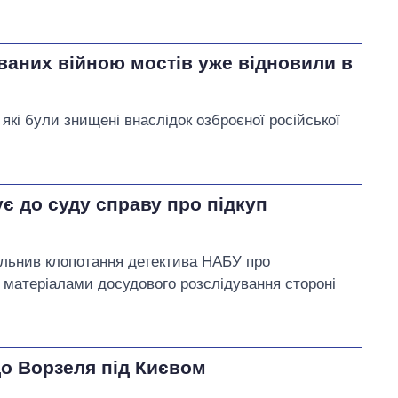
ваних війною мостів уже відновили в
 які були знищені внаслідок озброєної російської
є до суду справу про підкуп
ольнив клопотання детектива НАБУ про
 матеріалами досудового розслідування стороні
до Ворзеля під Києвом