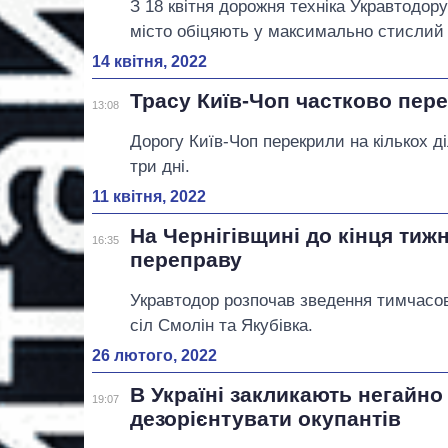
З 18 квітня дорожня техніка Укравтодор
місто обіцяють у максимально стислий 
14 квітня, 2022
Трасу Київ-Чоп частково пере
13:08
Дорогу Київ-Чоп перекрили на кількох д
три дні.
11 квітня, 2022
На Чернігівщині до кінця ти
16:35
переправу
Укравтодор розпочав зведення тимчасови
сіл Смолін та Якубівка.
26 лютого, 2022
В Україні закликають негайн
19:07
дезорієнтувати окупантів