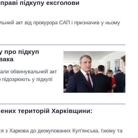
праві підкупу ексголови
ьний акт від прокурора САП і призначив у ньому
у про підкуп
вака
лали обвинувальний акт
 підозрюють у підкупі
нених територій Харківщини:
я з Харкова до деокупованих Куп'янська, Ізюму та