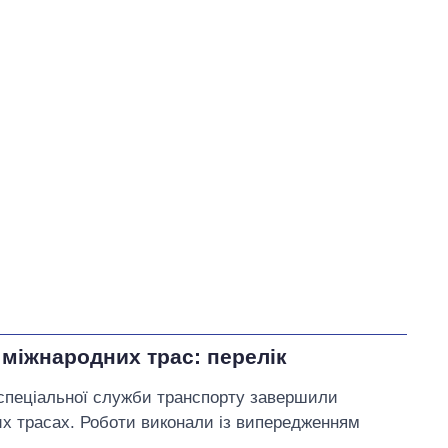
У процесі
0
43
57
Виконано
73
57%
Не виконано
55
виконано
0
Всього
128
Яценко пообіцяв
змінити
тарифи на воду, якщо Ірину
Плетньову буде відкликано
з посади Уманського
міського голови
 міжнародних трас: перелік
 спеціальної служби транспорту завершили
их трасах. Роботи виконали із випередженням