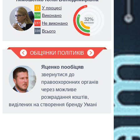
У процесі
47
71
Виконано
108
32
32%
Не виконано
21
157
виконано
Всього
336
ОБІЦЯНКИ ПОЛІТИКІВ
Яценко пообіцяв
звернутися до
правоохоронних органів
через можливе
розкрадання коштів,
виділених на створення бренду Умані