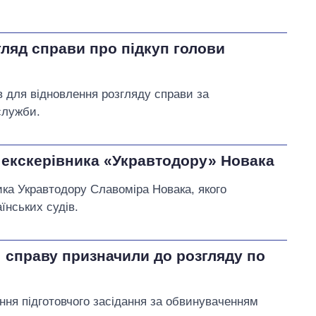
ляд справи про підкуп голови
в для відновлення розгляду справи за
служби.
 екскерівника «Укравтодору» Новака
ка Укравтодору Славомiра Новака, якого
їнських судів.
: справу призначили до розгляду по
ня підготовчого засідання за обвинуваченням