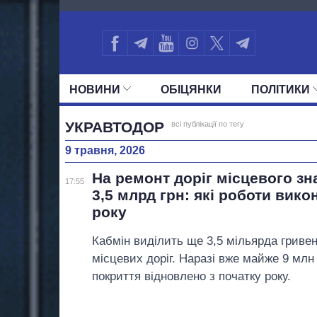
516
НОВИНИ
ОБIЦЯНКИ
ПОЛIТИКИ
УСІ ПОЛІТИКИ
ПРЕЗИДЕНТ І ОФ
УКРАВТОДОР
всі публікації по тегу
9 травня, 2026
На ремонт доріг місцевого зн
17:55
3,5 млрд грн: які роботи вико
року
Кабмін виділить ще 3,5 мільярда гриве
місцевих доріг. Наразі вже майже 9 млн
покриття відновлено з початку року.