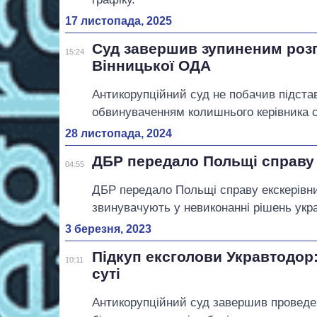
17 листопада, 2025
Суд завершив зупиненим розг
15:24
Вінницької ОДА
Антикорупційний суд не побачив підста
обвинуваченням колишнього керівника 
28 листопада, 2024
ДБР передало Польщі справу
04:55
ДБР передало Польщі справу екскерівни
звинувачують у невиконанні рішень укра
3 березня, 2023
Підкуп ексголови Укравтодор
10:11
суті
Антикорупційний суд завершив проведен