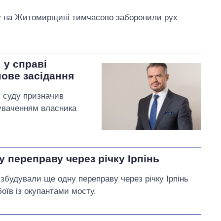
ну на Житомирщині тимчасово заборонили рух
 у справі
нове засідання
у суду призначив
нуваченням власника
 переправу через річку Ірпінь
збудували ще одну переправу через річку Ірпінь
оїв із окупантами мосту.