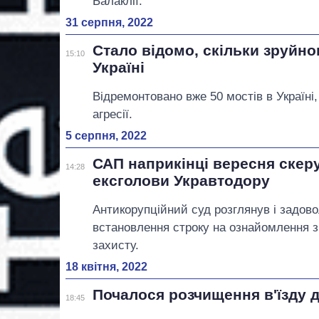
Балаклії.
31 серпня, 2022
Стало відомо, скільки зруйно
15:10
Україні
Відремонтовано вже 50 мостів в Україні,
агресії.
5 серпня, 2022
САП наприкінці вересня скеру
14:28
ексголови Укравтодору
Антикорупційний суд розглянув і задов
встановлення строку на ознайомлення з
захисту.
18 квітня, 2022
Почалося розчищення в'їзду 
18:45