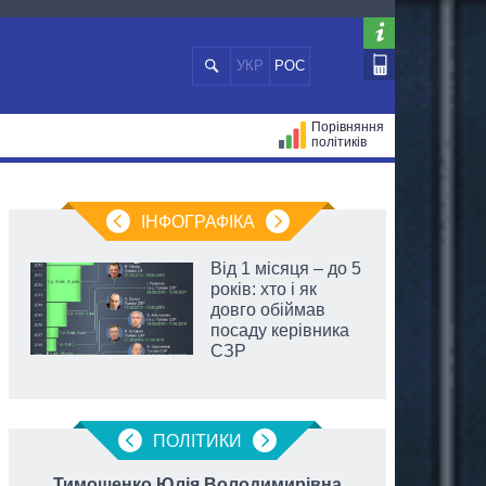
УКР
РОС
Порівняння
політиків
ЦІЙ
МЕРИ МІСТ
ВСІ ПЕРСОНИ
ІНФОГРАФІКА
Від 1 місяця – до 5
років: хто і як
довго обіймав
посаду керівника
СЗР
ПОЛIТИКИ
Тимошенко Юлія Володимирівна
Разум