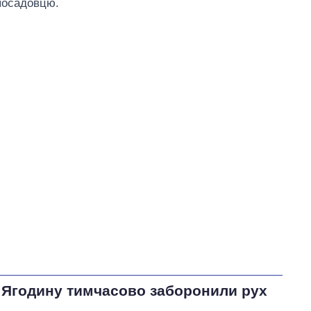
посадовцю.
а Ягодину тимчасово заборонили рух