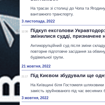
На трасах зі столиці до Чопа та Ягоди
вантажного транспорту.
3 листопада, 2022
Підкуп ексголови Укравтодор:
12:30
змінилися судді, призначене 
Антикорупційний суд після зміни склад
повторне підготовче засідання за обви
будівельної групи.
21 жовтня, 2022
Під Києвом збудували ще одну
21:17
На Київщині біля Гостомеля шляховики 
замість зруйнованого під час весняних б
3 жовтня, 2022