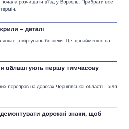
у почала розчищати в'їзд у Ворзель. Прибрати все
термін.
крили – деталі
ілянках із міркувань безпеки. Це щонайменше на
жня облаштують першу тимчасову
х переправ на дорогах Чернігівської області - біля
о демонтувати дорожні знаки, щоб