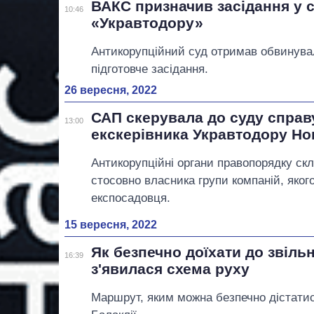
ВАКС призначив засідання у с
10:46
«Укравтодору»
Антикорупційний суд отримав обвинувал
підготовче засідання.
26 вересня, 2022
САП скерувала до суду справ
13:00
екскерівника Укравтодору Но
Антикорупційні органи правопорядку ск
стосовно власника групи компаній, якого
експосадовця.
15 вересня, 2022
Як безпечно доїхати до звіль
16:39
з'явилася схема руху
Маршрут, яким можна безпечно дістатис