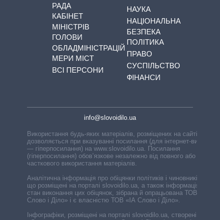
РАДА
НАУКА
КАБІНЕТ
НАЦІОНАЛЬНА
МІНІСТРІВ
БЕЗПЕКА
ГОЛОВИ
ПОЛІТИКА
ОБЛАДМІНІСТРАЦІЙ
ПРАВО
МЕРИ МІСТ
СУСПІЛЬСТВО
ВСІ ПЕРСОНИ
ФІНАНСИ
info@slovoidilo.ua
Використання будь-яких матеріалів, розміщених на сайті,
дозволяється при вказуванні посилання (для інтернет-видань
— гіперпосилання) на www.slovoidilo.ua. Посилання
(гіперпосилання) обов’язкове незалежно від повного або
часткового використання матеріалів.
Аналітична інформація про обіцянки політиків і чиновників,
що розміщені на порталі slovoidilo.ua, а також інформація про
стан виконання цих обіцянок, зібрана й опрацьована ТОВ «ІА
Слово і Діло» і є власністю ТОВ «ІА Слово і Діло».
Інфографіки, розміщені на порталі slovoidilo.ua, створені ГО