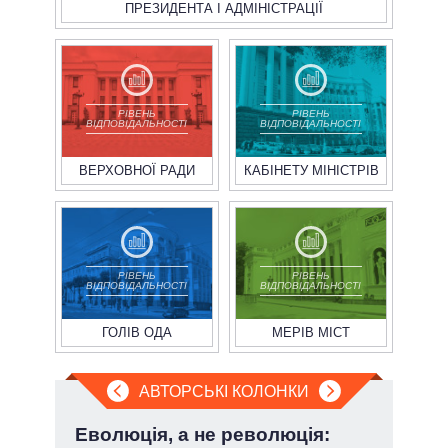
ПРЕЗИДЕНТА І АДМІНІСТРАЦІЇ
РІВЕНЬ
РІВЕНЬ
ВІДПОВІДАЛЬНОСТІ
ВІДПОВІДАЛЬНОСТІ
ВЕРХОВНОЇ РАДИ
КАБІНЕТУ МІНІСТРІВ
РІВЕНЬ
РІВЕНЬ
ВІДПОВІДАЛЬНОСТІ
ВІДПОВІДАЛЬНОСТІ
ГОЛІВ ОДА
МЕРІВ МІСТ
АВТОРСЬКІ КОЛОНКИ
»:
Еволюція, а не революція:
При