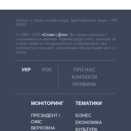
Cуб'єкт у сфері онлайн-медіа. Ідентифікатор медіа – R40-
05063
© 2009—2026
«Слово і Діло»
.
Всі права захищені і
охороняються законом. Адміністрація сайту залишає за
собою право не погоджуватися з інформацією, яка
публікується на сайті, власниками або авторами якої є треті
особи.
УКР
РОС
ПРО НАС
КОНТАКТИ
ПРАВИЛА
МОНІТОРИНГ
ТЕМАТИКИ
ПРЕЗИДЕНТ І
БІЗНЕС
ОФІС
ЕКОНОМІКА
ВЕРХОВНА
КУЛЬТУРА