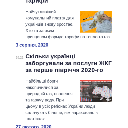
тарифи
Найчутливіший
комунальний платіж для
українців знову зростає.
Хто та за яким
принципом формує тарифи на тепло та газ.
3 серпня, 2020
Скільки українці
18:21
заборгували за послуги ЖКГ
за перше півріччя 2020-го
Найбільші борги
накопичилися за
природній газ, опалення
та гарячу воду. При
цьому в усіх регіонах України люди
сплачують більше, ніж нараховано в
платіжках.
27 лютого, 2020