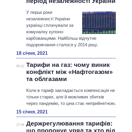
період незалежності України
У перші роки
незалежності України
українці сплачували за
комуналку купоно-
карбованцями. Найбільш відчутне
подорожчання сталося у 2014 році.
18 січня, 2021
Тарифи на газ: чому виник
09:12
конфлікт між «Нафтогазом»
та облгазами
Коли в тариф закладається компенсація не
тільки старих, але й можливих збитків
через пандемію, то ціна стає неприйнятною.
15 січня, 2021
Держрегулювання тарифів:
17:34
що пропонує уряд та хто від