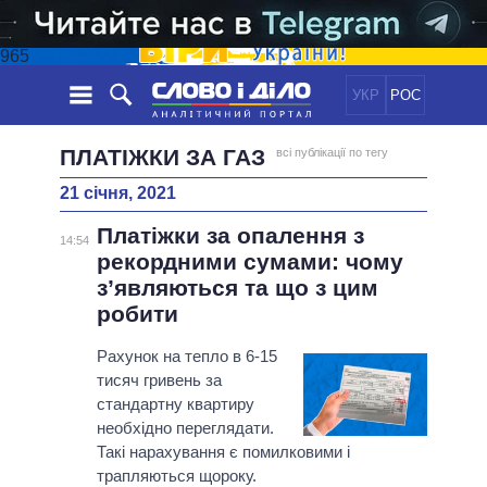
965
УКР
РОС
НОВИНИ
ПЛАТІЖКИ ЗА ГАЗ
всі публікації по тегу
21 січня, 2021
ОБIЦЯНКИ
СТРІЧКА
ПОЛІТИКА
Платіжки за опалення з
ПОДІЇ
ЕКОНОМІКА
14:54
ПОЛIТИКИ
рекордними сумами: чому
СТАТТІ
СУСПІЛЬСТВО
з’являються та що з цим
ІНФОГРАФІКА
ДУМКИ
СВІТ
УСІ ПОЛІТИКИ
робити
ОГЛЯДИ
ПРЕЗИДЕНТ І ОФІС
ВІДЕО
Рахунок на тепло в 6-15
ДАЙДЖЕСТИ
ВЕРХОВНА РАДА
тисяч гривень за
ПІДТРИМАТИ
КАБІНЕТ МІНІСТРІВ
стандартну квартиру
ГОЛОВИ ОБЛАДМІНІСТРАЦІЙ
необхідно переглядати.
ПОРІВНЯННЯ ПОЛІТИКІВ
Такі нарахування є помилковими і
МЕРИ МІСТ
трапляються щороку.