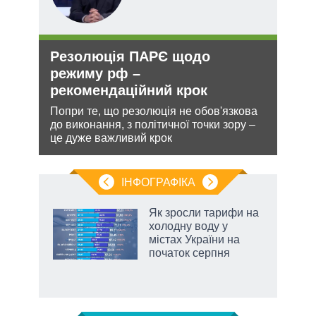
Резолюція ПАРЄ щодо
Орд
О та
режиму рф –
под
рекомендаційний крок
На ю
очіку
Попри те, що резолюція не обов'язкова
проп
до виконання, з політичної точки зору –
інфо
лютно
це дуже важливий крок
ІНФОГРАФІКА
Як зросли тарифи на
ть
холодну воду у
містах України на
початок серпня