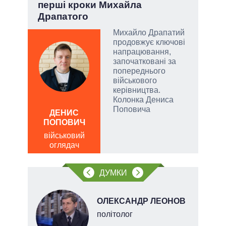
перші кроки Михайла
під
Драпатого
Михайло Драпатий
емно
продовжує ключові
ові
напрацювання,
започатковані за
їні
попереднього
військового
керівництва.
Колонка Дениса
Д
Поповича
ПО
ДЕНИС
ПОПОВИЧ
ві
о
військовий
оглядач
ДУМКИ
ОЛЕКСАНДР ЛЕОНОВ
політолог