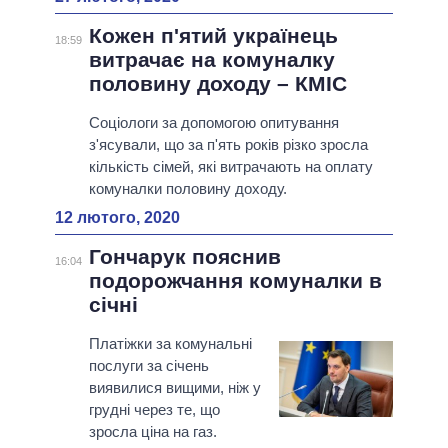
Кожен п'ятий українець
18:59
витрачає на комуналку
половину доходу – КМІС
Соціологи за допомогою опитування
з'ясували, що за п'ять років різко зросла
кількість сімей, які витрачають на оплату
комуналки половину доходу.
12 лютого, 2020
Гончарук пояснив
16:04
подорожчання комуналки в
січні
Платіжки за комунальні
послуги за січень
виявилися вищими, ніж у
грудні через те, що
зросла ціна на газ.