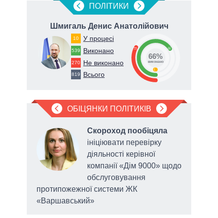
ПОЛIТИКИ
Шмигаль Денис Анатолійович
П
У процесі
10
33
66
Виконано
539
66%
Не виконано
270
виконано
1
Всього
819
ОБІЦЯНКИ ПОЛІТИКІВ
Скороход пообіцяла
ами,
ініціювати перевірку
діяльності керівної
компанії «Дім 9000» щодо
ску
обслуговування
протипожежної системи ЖК
«Варшавський»