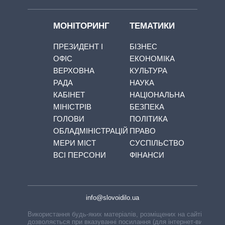
МОНІТОРИНГ
ТЕМАТИКИ
ПРЕЗИДЕНТ І
БІЗНЕС
ОФІС
ЕКОНОМІКА
ВЕРХОВНА
КУЛЬТУРА
РАДА
НАУКА
КАБІНЕТ
НАЦІОНАЛЬНА
МІНІСТРІВ
БЕЗПЕКА
ГОЛОВИ
ПОЛІТИКА
ОБЛАДМІНІСТРАЦІЙ
ПРАВО
МЕРИ МІСТ
СУСПІЛЬСТВО
ВСІ ПЕРСОНИ
ФІНАНСИ
info@slovoidilo.ua
Використання будь-яких матеріалів, розміщених на сайті,
дозволяється при вказуванні посилання (для інтернет-видань