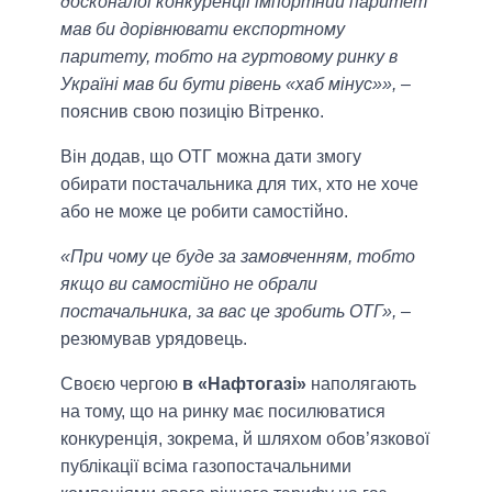
досконалої конкуренції імпортний паритет
мав би дорівнювати експортному
паритету, тобто на гуртовому ринку в
Україні мав би бути рівень «хаб мінус»»,
–
пояснив свою позицію Вітренко.
Він додав, що ОТГ можна дати змогу
обирати постачальника для тих, хто не хоче
або не може це робити самостійно.
«При чому це буде за замовченням, тобто
якщо ви самостійно не обрали
постачальника, за вас це зробить ОТГ»,
‒
резюмував урядовець.
Своєю чергою
в «Нафтогазі»
наполягають
на тому, що на ринку має посилюватися
конкуренція, зокрема, й шляхом обов’язкової
публікації всіма газопостачальними