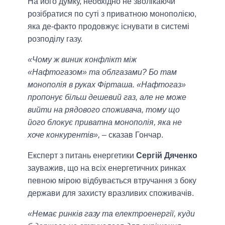
На його думку, необхідно не зволікаючи
розібратися по суті з приватною монополією,
яка де-факто продовжує існувати в системі
розподілу газу.
«Чому ж виник конфлікт між
«Нафтогазом» та облгазами? Бо там
монополія в руках Фірташа. «Нафтогаз»
пропонує більш дешевий газ, але не може
вийти на рядового споживача, тому що
його блокує приватна монополія, яка не
хоче конкурентів»,
– сказав Гончар.
Експерт з питань енергетики
Сергій Дяченко
зауважив, що на всіх енергетичних ринках
певною мірою відбувається втручання з боку
держави для захисту вразливих споживачів.
«Немає ринків газу та електроенергії, куди