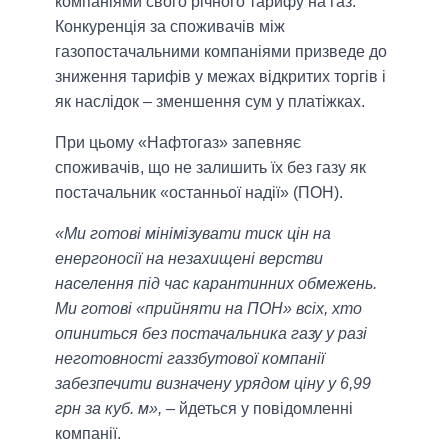
компаніями свого річного тарифу на газ.
Конкуренція за споживачів між
газопостачальними компаніями призведе до
зниження тарифів у межах відкритих торгів і
як наслідок – зменшення сум у платіжках.
При цьому «Нафтогаз» запевняє
споживачів, що не залишить їх без газу як
постачальник «останньої надії» (ПОН).
«Ми готові мінімізувати тиск цін на
енергоносії на незахищені верстви
населення під час карантинних обмежень.
Ми готові «прийняти на ПОН» всіх, хто
опиниться без постачальника газу у разі
неготовності газзбутової компанії
забезпечити визначену урядом ціну у 6,99
грн за куб. м»,
– йдеться у повідомленні
компанії.