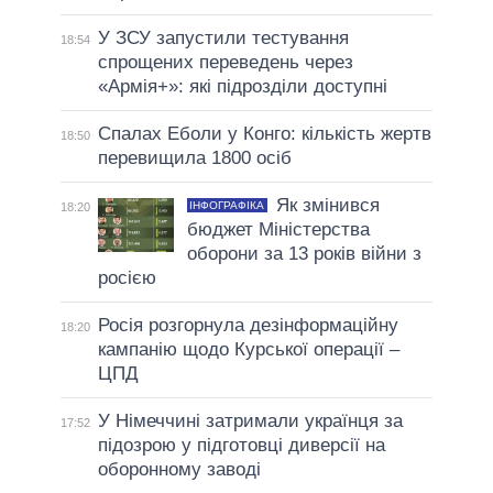
У ЗСУ запустили тестування
18:54
спрощених переведень через
«Армія+»: які підрозділи доступні
Спалах Еболи у Конго: кількість жертв
18:50
перевищила 1800 осіб
Як змінився
ІНФОГРАФІКА
18:20
бюджет Міністерства
оборони за 13 років війни з
росією
Росія розгорнула дезінформаційну
18:20
кампанію щодо Курської операції –
ЦПД
У Німеччині затримали українця за
17:52
підозрою у підготовці диверсії на
оборонному заводі