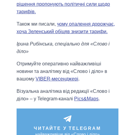
рішення пропонують політичні сили щодо
тарифів.
Також ми писали,
чому опалення дорожчає,
хоча Зеленський обіцяв знизити тарифи.
Ірина Рибінська, спеціально для «Слово і
діло»
Отримуйте оперативно найважливіші
новини та аналітику від «Слово і діло» в
вашому
VIBER-месенджері
.
Візуальна аналітика від редакції «Слово і
діло» – у Telegram-каналі
Pics&Maps
.
ЧИТАЙТЕ У TELEGRAM
найважливіше від «Слово і діло»