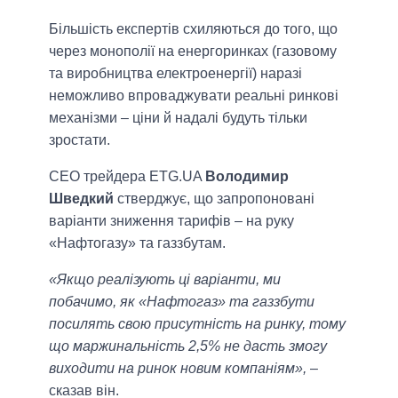
Більшість експертів схиляються до того, що
через монополії на енергоринках (газовому
та виробництва електроенергії) наразі
неможливо впроваджувати реальні ринкові
механізми – ціни й надалі будуть тільки
зростати.
CEO трейдера ETG.UA
Володимир
Шведкий
стверджує, що запропоновані
варіанти зниження тарифів – на руку
«Нафтогазу» та газзбутам.
«Якщо реалізують ці варіанти, ми
побачимо, як «Нафтогаз» та газзбути
посилять свою присутність на ринку, тому
що маржинальність 2,5% не дасть змогу
виходити на ринок новим компаніям»,
–
сказав він.