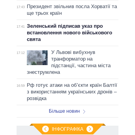
Президент звільнив посла Хорватії та
17:43
ще трьох країн
Зеленський підписав указ про
17:41
встановлення нового військового
свята
У Львові вибухнув
17:12
транформатор на
підстанції, частина міста
знеструмлена
Рф готує атаки на об’єкти країн Балтії
16:59
з використанням українських дронів –
розвідка
Більше новин
ІНФОГРАФІКА