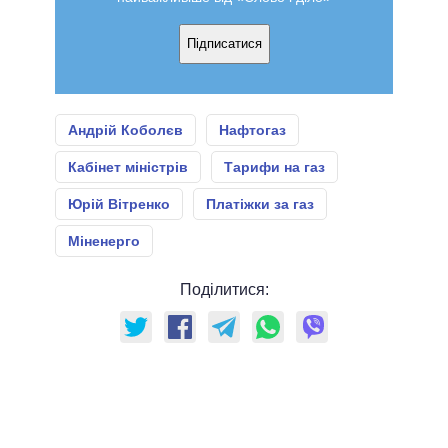
Підписатися
Андрій Коболєв
Нафтогаз
Кабінет міністрів
Тарифи на газ
Юрій Вітренко
Платіжки за газ
Міненерго
Поділитися: