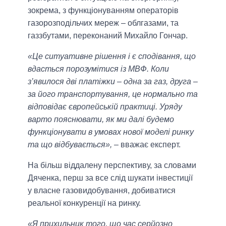
зокрема, з функціонуванням операторів
газорозподільчих мереж – облгазами, та
газзбутами, переконаний Михайло Гончар.
«Це ситуативне рішення і є сподівання, що
вдасться порозумітися із МВФ. Коли
з’явилося дві платіжки – одна за газ, друга –
за його транспортування, це нормально та
відповідає європейській практиці. Уряду
варто пояснювати, як ми далі будемо
функціонувати в умовах нової моделі ринку
та що відбувається»,
– вважає експерт.
На більш віддалену перспективу, за словами
Дяченка, перш за все слід шукати інвестиції
у власне газовидобування, добиватися
реальної конкуренції на ринку.
«Я прихильник того, що час серйозно