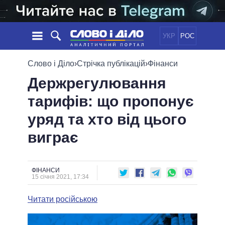
УКР
РОС
НОВИНИ
Слово і Діло
›
Стрічка публікацій
›
Фінанси
Держрегулювання
ОБIЦЯНКИ
СТРІЧКА
ПОЛІТИКА
тарифів: що пропонує
ПОДІЇ
ЕКОНОМІКА
ПОЛIТИКИ
уряд та хто від цього
СТАТТІ
СУСПІЛЬСТВО
ІНФОГРАФІКА
ДУМКИ
СВІТ
УСІ ПОЛІТИКИ
виграє
ОГЛЯДИ
ПРЕЗИДЕНТ І ОФІС
ВІДЕО
ДАЙДЖЕСТИ
ВЕРХОВНА РАДА
ФІНАНСИ
ПІДТРИМАТИ
КАБІНЕТ МІНІСТРІВ
15 січня 2021, 17:34
ГОЛОВИ ОБЛАДМІНІСТРАЦІЙ
ПОРІВНЯННЯ ПОЛІТИКІВ
Читати російською
МЕРИ МІСТ
ВСІ ПЕРСОНИ