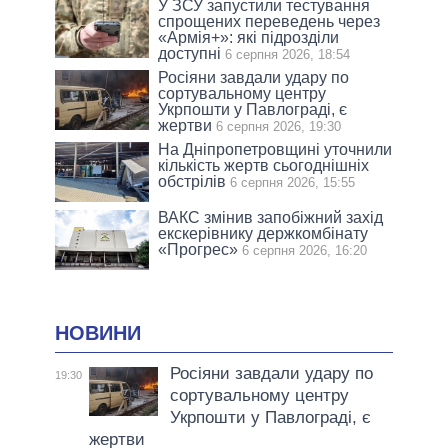
У ЗСУ запустили тестування
спрощених переведень через
«Армія+»: які підрозділи
доступні
6 серпня 2026, 18:54
Росіяни завдали удару по
сортувальному центру
Укрпошти у Павлограді, є
жертви
6 серпня 2026, 19:30
На Дніпропетровщині уточнили
кількість жертв сьогоднішніх
обстрілів
6 серпня 2026, 15:55
ВАКС змінив запобіжний захід
екскерівнику держкомбінату
«Прогрес»
6 серпня 2026, 16:20
НОВИНИ
Росіяни завдали удару по
19:30
сортувальному центру
Укрпошти у Павлограді, є
жертви