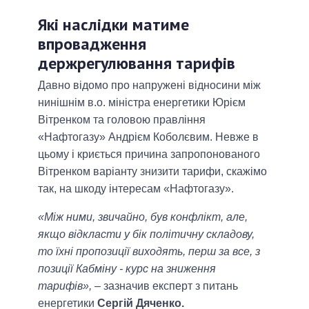
Які наслідки матиме
впровадження
держрегулювання тарифів
Давно відомо про напружені відносини між
нинішнім в.о. міністра енергетики Юрієм
Вітренком та головою правління
«Нафтогазу» Андрієм Коболєвим. Невже в
цьому і криється причина запропонованого
Вітренком варіанту знизити тарифи, скажімо
так, на шкоду інтересам «Нафтогазу».
«Між ними, звичайно, був конфлікт, але,
якщо відкласти у бік політичну складову,
то їхні пропозиції виходять, перш за все, з
позиції Кабміну - курс на зниження
тарифів»,
‒ зазначив експерт з питань
енергетики
Сергій Дяченко.