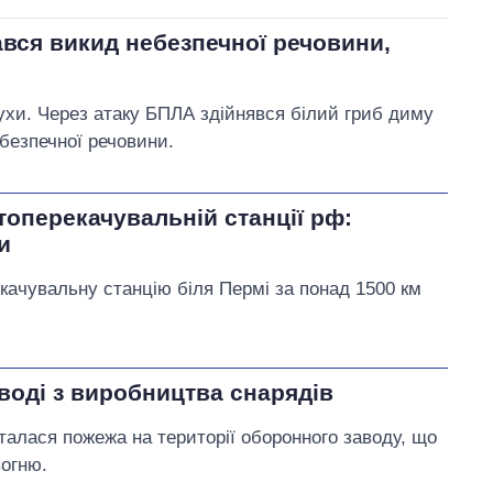
ався викид небезпечної речовини,
бухи. Через атаку БПЛА здійнявся білий гриб диму
ебезпечної речовини.
топерекачувальній станції рф:
и
качувальну станцію біля Пермі за понад 1500 км
воді з виробництва снарядів
 сталася пожежа на території оборонного заводу, що
вогню.