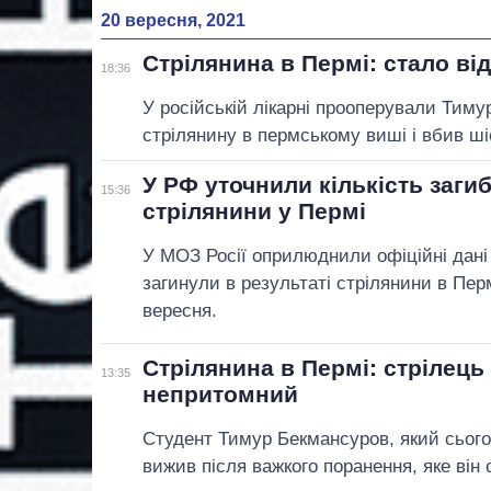
20 вересня, 2021
Стрілянина в Пермі: стало від
18:36
У російській лікарні прооперували Тим
стрілянину в пермському виші і вбив ші
У РФ уточнили кількість загиб
15:36
стрілянини у Пермі
У МОЗ Росії оприлюднили офіційні дані 
загинули в результаті стрілянини в Пер
вересня.
Стрілянина в Пермі: стрілець
13:35
непритомний
Студент Тимур Бекмансуров, який сьогод
вижив після важкого поранення, яке він 