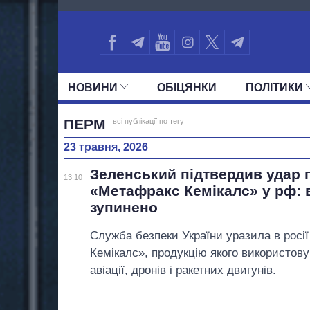
3653
НОВИНИ
ОБIЦЯНКИ
ПОЛIТИКИ
УСІ ПОЛІТИКИ
ПРЕЗИДЕНТ І ОФ
ПЕРМ
всі публікації по тегу
23 травня, 2026
Зеленський підтвердив удар 
13:10
«Метафракс Кемікалс» у рф:
зупинено
Служба безпеки України уразила в росі
Кемікалс», продукцію якого використов
авіації, дронів і ракетних двигунів.