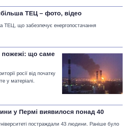
йбільша ТЕЦ – фото, відео
на ТЕЦ, що забезпечує енергопостачання
а пожежі: що саме
иторії росії від початку
е у матеріалі.
нини у Пермі виявилося понад 40
університеті постраждали 43 людини. Раніше було