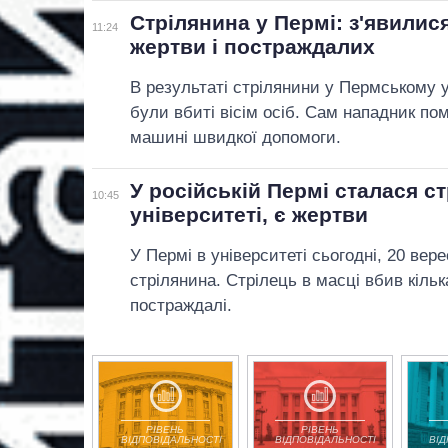
Стрілянина у Пермі: з'явилися
11:24
жертви і постраждалих
В результаті стрілянини у Пермському у
були вбиті вісім осіб. Сам нападник пом
машині швидкої допомоги.
У російській Пермі сталася с
10:45
університеті, є жертви
У Пермі в університеті сьогодні, 20 вер
стрілянина. Стрілець в масці вбив кіль
постраждалі.
РІВЕНЬ
РІВЕНЬ
ВІДПОВІДАЛЬНОСТІ
ВІДПОВІДАЛЬНОСТІ
ВІ