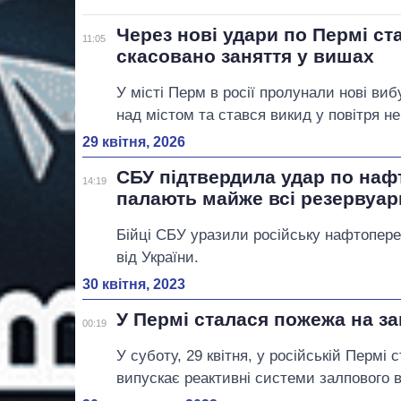
Через нові удари по Пермі ст
11:05
скасовано заняття у вишах
У місті Перм в росії пролунали нові ви
над містом та стався викид у повітря н
29 квітня, 2026
СБУ підтвердила удар по наф
14:19
палають майже всі резервуар
Бійці СБУ уразили російську нафтопере
від України.
30 квітня, 2023
У Пермі сталася пожежа на за
00:19
У суботу, 29 квітня, у російській Пермі
випускає реактивні системи залпового 