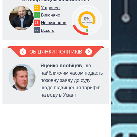
У процесі
59
Виконано
0
0%
Не виконано
13
82
виконано
18
Всього
72
0
ОБІЦЯНКИ ПОЛІТИКІВ
Яценко пообіцяв
, що
найближчим часом подасть
позовну заяву до суду
щодо підвищення тарифів
на воду в Умані
спадщини