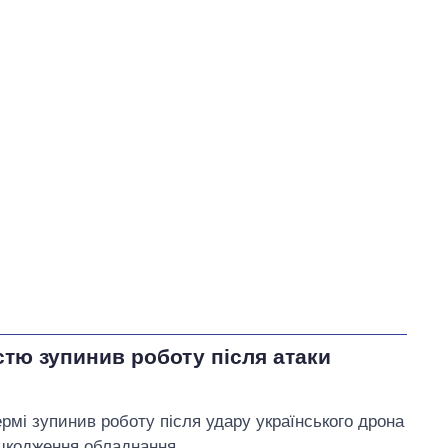
У процесі
85
57
Виконано
41
28%
28
Не виконано
22
виконано
15
Всього
148
Яценко пообіцяв
звернутися до
правоохоронних органів
через можливе
розкрадання коштів,
виділених на створення бренду Умані
стю зупинив роботу після атаки
рмі зупинив роботу після удару українського дрона
ошкодження обладнання.