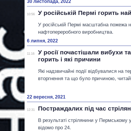
30 листопада, 2022
У російській Пермі горить на
10:56
У російській Пермі масштабна пожежа 
нафтопереробного виробництва.
6 липня, 2022
У росії почастішали вибухи т
11:16
горить і які причини
Які надзвичайні події відбувалися на тер
вторгнення та що було причиною, читайт
22 вересня, 2021
Постраждалих під час стріля
12:31
В результаті стрілянини у Пермському 
відомо про 24.