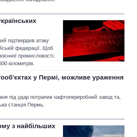
українських
ий підтвердив атаку
ійській федерації. Щоб
 воєнної промисловості,
00 кілометрів.
ооб'єктах у Пермі, можливе ураження
равня під удар потрапив нафтопереробний завод та,
ька станція Пермь.
ому з найбільших