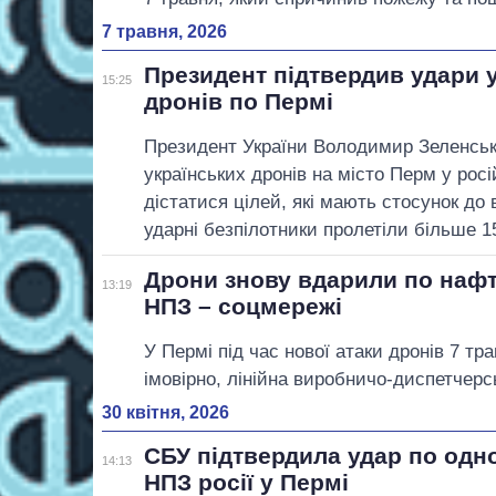
7 травня, 2026
Президент підтвердив удари 
15:25
дронів по Пермі
Президент України Володимир Зеленськ
українських дронів на місто Перм у рос
дістатися цілей, які мають стосунок до
ударні безпілотники пролетіли більше 15
Дрони знову вдарили по нафт
13:19
НПЗ – соцмережі
У Пермі під час нової атаки дронів 7 т
імовірно, лінійна виробничо-диспетчерс
30 квітня, 2026
СБУ підтвердила удар по одн
14:13
НПЗ росії у Пермі