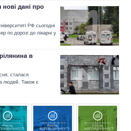
 нові дані про
ніверситеті РФ сьогодні
ер по дорозі до лікарні у
трілянина в
есня, сталася
ка людей. Також є
РІВЕНЬ
РІВЕНЬ
РІВЕНЬ
ДПОВІДАЛЬНОСТІ
ВІДПОВІДАЛЬНОСТІ
ВІДПОВІДАЛЬНОСТІ