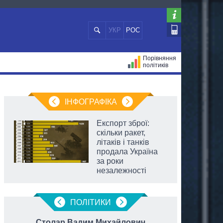
УКР
РОС
Порівняння
політиків
ЦІЙ
МЕРИ МІСТ
ВСІ ПЕРСОНИ
ІНФОГРАФІКА
Експорт зброї:
скільки ракет,
літаків і танків
продала Україна
за роки
незалежності
ПОЛIТИКИ
Столар Вадим Михайлович
Дубіл