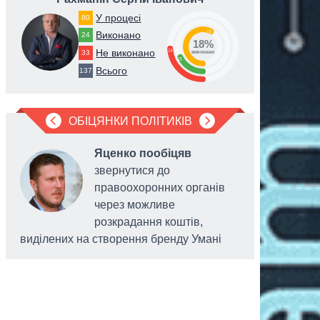
У процесі
80
58
Виконано
24
18%
24
Не виконано
33
виконано
18
Всього
137
ОБІЦЯНКИ ПОЛІТИКІВ
Яценко пообіцяв
звернутися до
правоохоронних органів
через можливе
розкрадання коштів,
виділених на створення бренду Умані