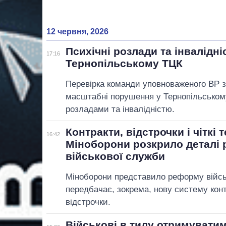
12 червня, 2026
Психічні розлади та інвалідн
17:16
Тернопільському ТЦК
Перевірка команди уповноваженого ВР 
масштабні порушення у Тернопільськом
розладами та інвалідністю.
Контракти, відстрочки і чіткі 
16:42
Міноборони розкрило деталі
військової служби
Міноборони представило реформу війсь
передбачає, зокрема, нову систему конт
відстрочки.
Військові в тилу отримувати