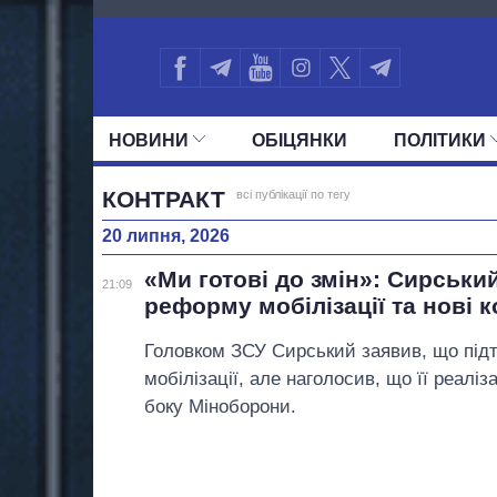
3258
НОВИНИ
ОБIЦЯНКИ
ПОЛIТИКИ
УСІ ПОЛІТИКИ
ПРЕЗИДЕНТ І ОФ
КОНТРАКТ
всі публікації по тегу
20 липня, 2026
«Ми готові до змін»: Сирськи
21:09
реформу мобілізації та нові к
Головком ЗСУ Сирський заявив, що пі
мобілізації, але наголосив, що її реаліз
боку Міноборони.