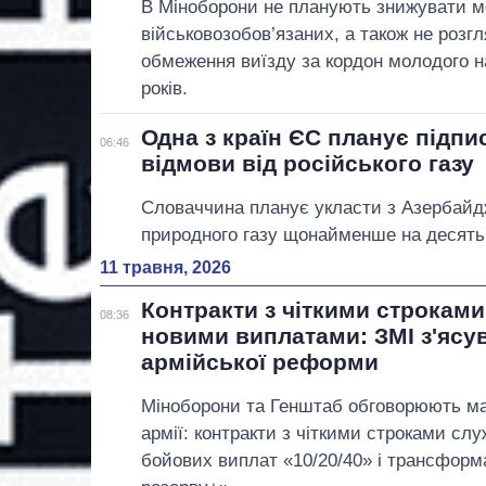
В Міноборони не планують знижувати мо
військовозобов’язаних, а також не розг
обмеження виїзду за кордон молодого н
років.
Одна з країн ЄС планує підп
06:46
відмови від російського газу
Словаччина планує укласти з Азербайд
природного газу щонайменше на десять 
11 травня, 2026
Контракти з чіткими строками
08:36
новими виплатами: ЗМІ з'ясу
армійської реформи
Міноборони та Генштаб обговорюють 
армії: контракти з чіткими строками сл
бойових виплат «10/20/40» і трансфор