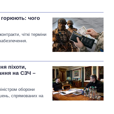
 горюють: чого
онтракти, чіткі терміни
забезпечення.
ня піхоти,
ання на СЗЧ –
міністром оборони
шень, спрямованих на