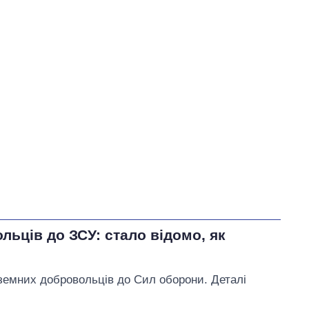
50
У процесі
0
50
Виконано
73
50%
Не виконано
73
виконано
0
Всього
146
Яценко пообіцяв
змінити
тарифи на воду, якщо Ірину
Плетньову буде відкликано
з посади Уманського
міського голови
ьців до ЗСУ: стало відомо, як
земних добровольців до Сил оборони. Деталі