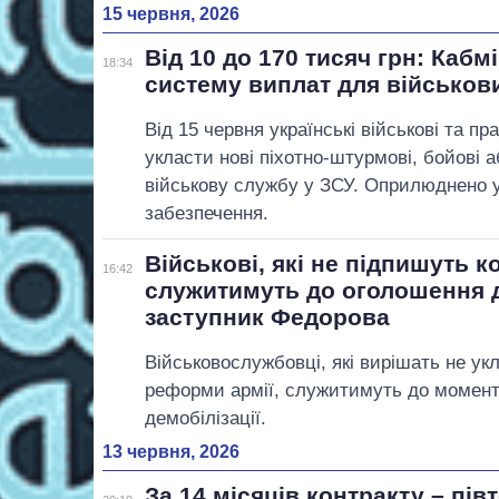
15 червня, 2026
Від 10 до 170 тисяч грн: Кабм
18:34
систему виплат для військов
Від 15 червня українські військові та п
укласти нові піхотно-штурмові, бойові а
військову службу у ЗСУ. Оприлюднено 
забезпечення.
Військові, які не підпишуть к
16:42
служитимуть до оголошення д
заступник Федорова
Військовослужбовці, які вирішать не ук
реформи армії, служитимуть до момент
демобілізації.
13 червня, 2026
За 14 місяців контракту – пів