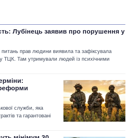
ість: Лубінець заявив про порушення у
з питань прав людини виявила та зафіксувала
у ТЦК. Там утримували людей із психічними
терміни:
 реформи
кової служби, яка
рактів та гарантовані
муть мінімум 30