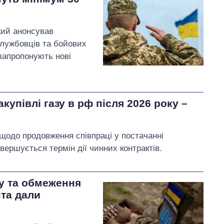
кий анонсував
службовців та бойових
 запропонують нові
купівлі газу в рф після 2026 року –
щодо продовження співпраці у постачанні
авершується термін дії чинних контрактів.
ку та обмеження
нта дали