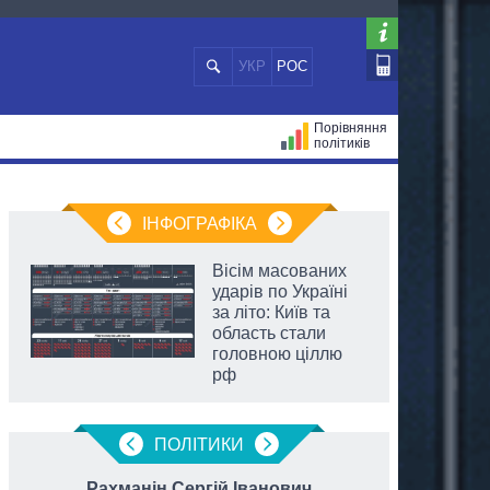
УКР
РОС
Порівняння
політиків
ЦІЙ
МЕРИ МІСТ
ВСІ ПЕРСОНИ
ІНФОГРАФІКА
Вісім масованих
ударів по Україні
за літо: Київ та
область стали
головною ціллю
рф
ПОЛIТИКИ
Рахманін Сергій Іванович
Федо