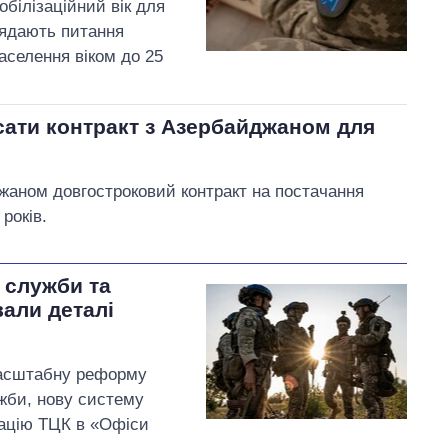
білізаційний вік для
лядають питання
аселення віком до 25
исати контракт з Азербайджаном для
жаном довгостроковий контракт на постачання
років.
 служби та
вали деталі
масштабну реформу
ужби, нову систему
мацію ТЦК в «Офіси