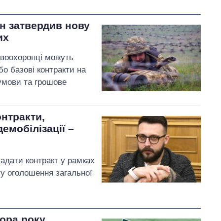
ін затвердив нову
их
равоохоронці можуть
бо базові контракти на
умови та грошове
онтракти,
емобілізації –
ладати контракт у рамках
у оголошення загальної
тора року