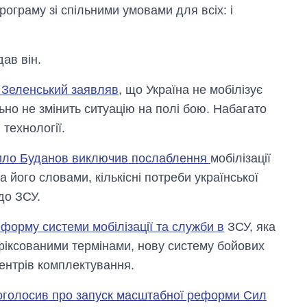
рограму зі спільними умовами для всіх: і
ав він.
 Зеленський заявляв
, що Україна не мобілізує
ьно не змінить ситуацію на полі бою. Набагато
технології.
рило Буданов виключив послаблення
мобілізації
За його словами, кількісні потреби української
до ЗСУ.
форму системи мобілізації та служби в
ЗСУ, яка
фіксованими термінами, нову систему бойових
ентрів комплектування.
оголосив про запуск масштабної реформи Сил