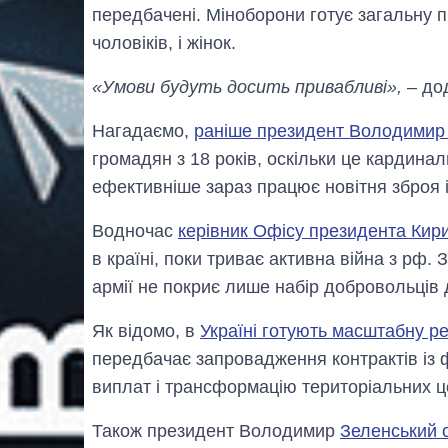
передбачені. Міноборони готує загальну п
чоловіків, і жінок.
«Умови будуть досить привабливі»,
– дод
Нагадаємо,
раніше президент Володимир
громадян з 18 років, оскільки це кардинал
ефективніше зараз працює новітня зброя і 
Водночас
керівник Офісу президента Ки
в країні, поки триває активна війна з рф. 
армії не покриє лише набір добровольців 
Як відомо, в
Україні готують масштабну ре
передбачає запровадження контрактів із 
виплат і трансформацію територіальних ц
Також президент Володимир
Зеленський 