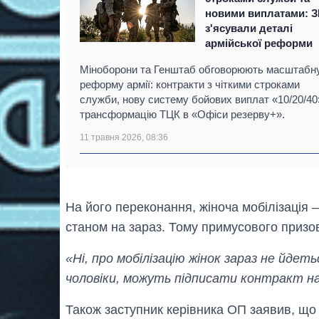
новими виплатами: З
з'ясували деталі
армійської реформи
Міноборони та Генштаб обговорюють масштабн
реформу армії: контракти з чіткими строками
служби, нову систему бойових виплат «10/20/40»
трансформацію ТЦК в «Офіси резерву+».
11 травня 2026, 08:36
На його переконання, жіноча мобілізація
станом на зараз. Тому примусового призову
«Ні, про мобілізацію жінок зараз не йдет
чоловіки, можуть підписати контракт на
Також заступник керівника ОП заявив, що п