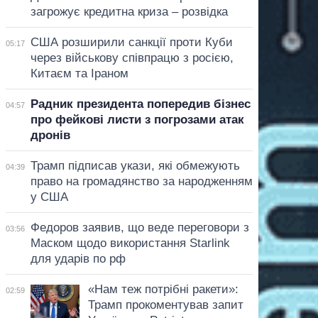
загрожує кредитна криза – розвідка
США розширили санкції проти Куби
05:17
через військову співпрацю з росією,
Китаєм та Іраном
Радник президента попередив бізнес
04:57
про фейкові листи з погрозами атак
дронів
Трамп підписав укази, які обмежують
04:39
право на громадянство за народженням
у США
Федоров заявив, що веде переговори з
03:56
Маском щодо використання Starlink
для ударів по рф
«Нам теж потрібні ракети»:
02:59
Трамп прокоментував запит