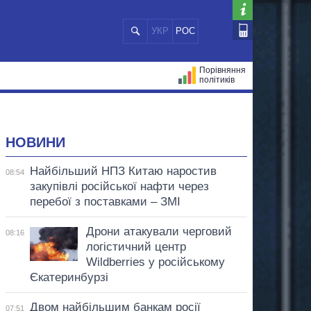
УКР
РОС
Порівняння
політиків
ЦІЙ
МЕРИ МІСТ
ВСІ ПЕРСОНИ
НОВИНИ
Найбільший НПЗ Китаю наростив
08:54
закупівлі російської нафти через
перебої з поставками – ЗМІ
Дрони атакували черговий
08:16
логістичний центр
Wildberries у російському
Єкатеринбурзі
Двом найбільшим банкам росії
07:51