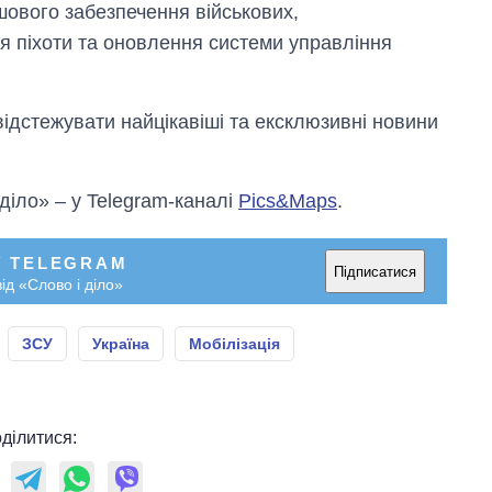
шового забезпечення військових,
я піхоти та оновлення системи управління
відстежувати найцікавіші та ексклюзивні новини
 діло» – у Telegram-каналі
Pics&Maps
.
У TELEGRAM
Підписатися
ід «Слово і діло»
ЗСУ
Україна
Мобілізація
ділитися: