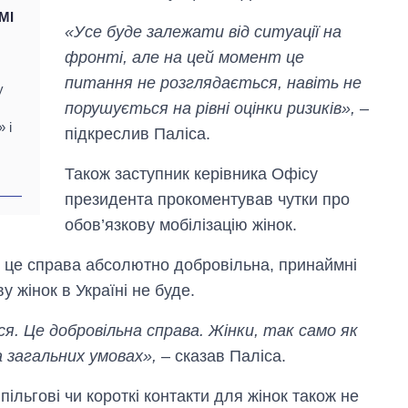
МІ
«Усе буде залежати від ситуації на
фронті, але на цей момент це
питання не розглядається, навіть не
у
порушується на рівні оцінки ризиків»,
–
 і
підкреслив Паліса.
Також заступник керівника Офісу
президента прокоментував чутки про
обов’язкову мобілізацію жінок.
 – це справа абсолютно добровільна, принаймні
 жінок в Україні не буде.
ься. Це добровільна справа. Жінки, так само як
 загальних умовах»,
– сказав Паліса.
ільгові чи короткі контакти для жінок також не