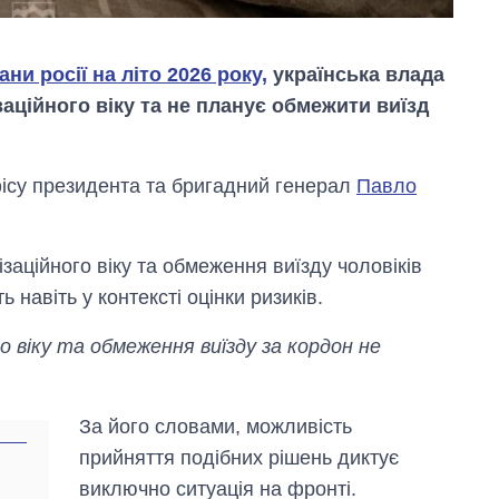
ни росії на літо 2026 року,
українська влада
аційного віку та не планує обмежити виїзд
фісу президента та бригадний генерал
Павло
заційного віку та обмеження виїзду чоловіків
 навіть у контексті оцінки ризиків.
о віку та обмеження виїзду за кордон не
Як зросли тарифи
на холодну воду у
За його словами, можливість
містах України на
прийняття подібних рішень диктує
початок серпня
виключно ситуація на фронті.