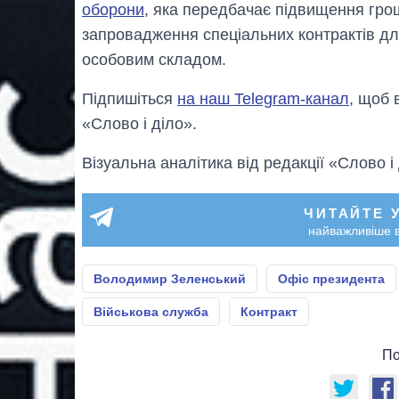
оборони
, яка передбачає підвищення гро
запровадження спеціальних контрактів дл
особовим складом.
Підпишіться
на наш Telegram-канал
, щоб 
«Слово і діло».
Візуальна аналітика від редакції «Слово і
ЧИТАЙТЕ 
найважливіше в
Володимир Зеленський
Офіс президента
Військова служба
Контракт
По