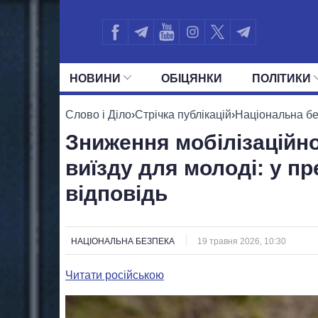
НОВИНИ
ОБIЦЯНКИ
ПОЛIТИКИ
УСІ ПОЛІТИКИ
ПРЕЗИДЕНТ І ОФ
Слово і Діло
›
Стрічка публікацій
›
Національна б
Зниження мобілізаційно
виїзду для молоді: у п
відповідь
НАЦІОНАЛЬНА БЕЗПЕКА
19 травня 2026, 10:30
Читати російською