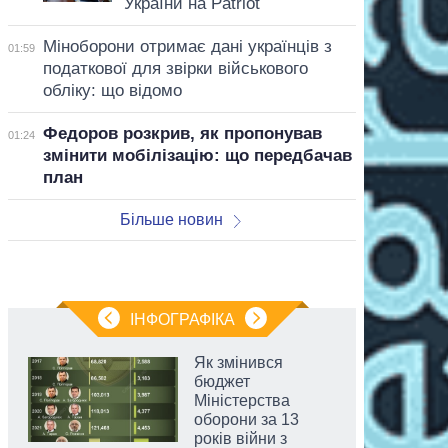
України на Patriot
Міноборони отримає дані українців з
01:59
податкової для звірки військового
обліку: що відомо
Федоров розкрив, як пропонував
01:24
змінити мобілізацію: що передбачав
план
Більше новин
ІНФОГРАФІКА
Як змінився
бюджет
Міністерства
оборони за 13
років війни з