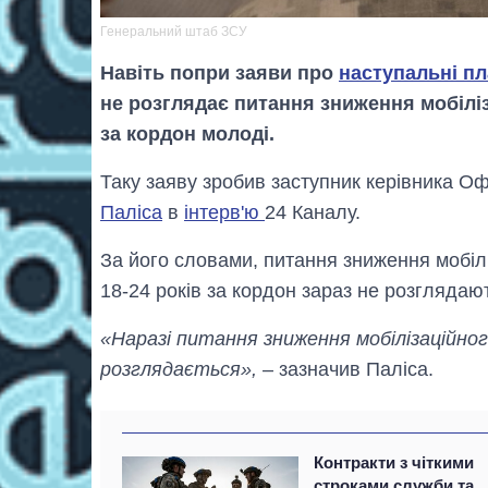
Генеральний штаб ЗСУ
Навіть попри заяви про
наступальні пла
не розглядає питання зниження мобіліз
за кордон молоді.
Таку заяву зробив заступник керівника О
Паліса
в
інтерв'ю
24 Каналу.
За його словами, питання зниження мобілі
18-24 років за кордон зараз не розглядають
«Наразі питання зниження мобілізаційног
розглядається»,
– зазначив Паліса.
Контракти з чіткими
строками служби та