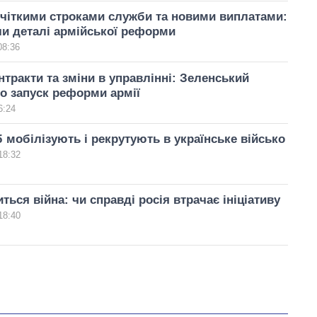
 чіткими строками служби та новими виплатами:
ли деталі армійської реформи
08:36
нтракти та зміни в управлінні: Зеленський
о запуск реформи армії
6:24
б мобілізують і рекрутують в українське військо
18:32
ться війна: чи справді росія втрачає ініціативу
18:40