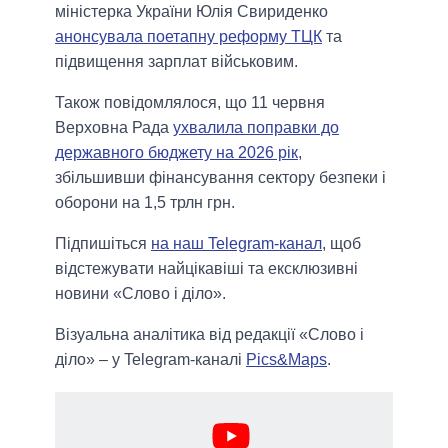
міністерка України Юлія Свириденко
анонсувала поетапну реформу ТЦК
та
підвищення зарплат військовим.
Також повідомлялося, що 11 червня
Верховна Рада
ухвалила поправки до
державного бюджету на 2026 рік
,
збільшивши фінансування сектору безпеки і
оборони на 1,5 трлн грн.
Підпишіться
на наш Telegram-канал
, щоб
відстежувати найцікавіші та ексклюзивні
новини «Слово і діло».
Візуальна аналітика від редакції «Слово і
діло» – у Telegram-каналі
Pics&Maps
.