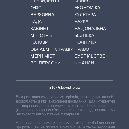
ПРЕЗИДЕНТ І
БІЗНЕС
ОФІС
ЕКОНОМІКА
ВЕРХОВНА
КУЛЬТУРА
РАДА
НАУКА
КАБІНЕТ
НАЦІОНАЛЬНА
МІНІСТРІВ
БЕЗПЕКА
ГОЛОВИ
ПОЛІТИКА
ОБЛАДМІНІСТРАЦІЙ
ПРАВО
МЕРИ МІСТ
СУСПІЛЬСТВО
ВСІ ПЕРСОНИ
ФІНАНСИ
info@slovoidilo.ua
Використання будь-яких матеріалів, розміщених на сайті,
дозволяється при вказуванні посилання (для інтернет-видань
— гіперпосилання) на www.slovoidilo.ua. Посилання
(гіперпосилання) обов’язкове незалежно від повного або
часткового використання матеріалів.
Аналітична інформація про обіцянки політиків і чиновників,
що розміщені на порталі slovoidilo.ua, а також інформація про