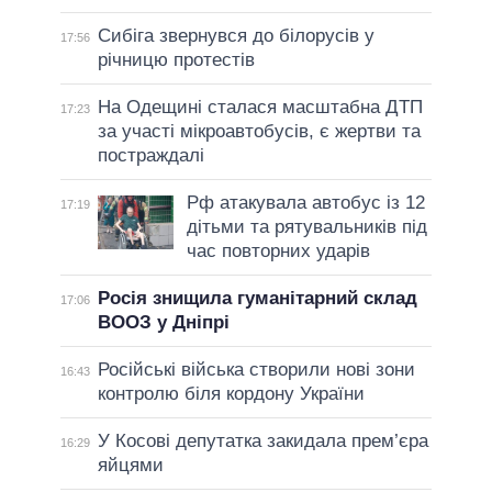
Сибіга звернувся до білорусів у
17:56
річницю протестів
На Одещині сталася масштабна ДТП
17:23
за участі мікроавтобусів, є жертви та
постраждалі
Рф атакувала автобус із 12
17:19
дітьми та рятувальників під
час повторних ударів
Росія знищила гуманітарний склад
17:06
ВООЗ у Дніпрі
Російські війська створили нові зони
16:43
контролю біля кордону України
У Косові депутатка закидала прем’єра
16:29
яйцями