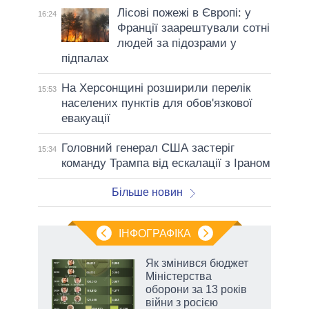
Лісові пожежі в Європі: у
16:24
Франції заарештували сотні
людей за підозрами у
підпалах
На Херсонщині розширили перелік
15:53
населених пунктів для обов'язкової
евакуації
Головний генерал США застеріг
15:34
команду Трампа від ескалації з Іраном
Більше новин
ІНФОГРАФІКА
Як змінився бюджет
раїні
Міністерства
ої
оборони за 13 років
війни з росією