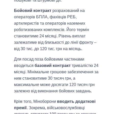
пошукові та штурмові дії.
Бойовий контракт
розрахований на
операторів БПЛА, фахівців РЕБ,
артилеристів та операторів наземних
роботизованих комплексів. Його термін
становитиме 24 місяці. Рівень виплат
залежатиме від близькості до лінії фронту –
від 30 тис. до 120 тис. грн на місяць.
Для посад поза бойовими частинами
вводиться
базовий контракт
тривалістю 24
місяці. Мінімальне грошове забезпечення за
ним становитиме 30 тисяч грн, а
максимальне може досягати 120 тисяч грн
залежно від виконання бойових завдань.
Крім того, Міноборони
вводить додаткові
премії
. Зокрема, військовослужбовці