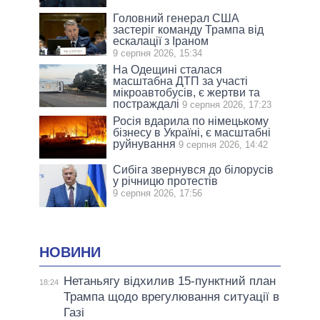
Головний генерал США
застеріг команду Трампа від
ескалації з Іраном
9 серпня 2026, 15:34
На Одещині сталася
масштабна ДТП за участі
мікроавтобусів, є жертви та
постраждалі
9 серпня 2026, 17:23
Росія вдарила по німецькому
бізнесу в Україні, є масштабні
руйнування
9 серпня 2026, 14:42
Сибіга звернувся до білорусів
у річницю протестів
9 серпня 2026, 17:56
НОВИНИ
Нетаньягу відхилив 15-пунктний план
18:24
Трампа щодо врегулювання ситуації в
Газі