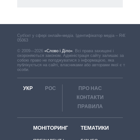
Cуб'єкт у сфері онлайн-медіа. Ідентифікатор медіа – R40-
05063
© 2009—2026
«Слово і Діло»
.
Всі права захищені і
охороняються законом. Адміністрація сайту залишає за
собою право не погоджуватися з інформацією, яка
публікується на сайті, власниками або авторами якої є треті
особи.
УКР
РОС
ПРО НАС
КОНТАКТИ
ПРАВИЛА
МОНІТОРИНГ
ТЕМАТИКИ