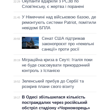
Окупанти вдарили з РСЗВ по
22:29
Слов'янську, є жертва і поранені
У Німеччині над військовою базою, де
21:45
ремонтують системи Patriot, помітили
невідомі БПЛА
Сенат США підтримав
20:55
законопроєкт про «пекельні
санкції» проти росії
Міграційна криза в Сеуті: Італія поки
20:19
не буде скасовувати прикордонний
контроль з Іспанією
Зеленський прибув до Сербії та
19:52
розкрив плани свого візиту
В Одесі збільшилася кількість
19:17
постраждалих через російський
обстріл стадіону «Чорноморець»