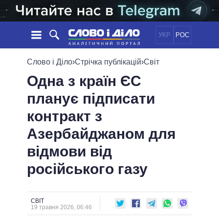
УКР
РОС
НОВИНИ
Слово і Діло
›
Стрічка публікацій
›
Світ
Одна з країн ЄС
ОБIЦЯНКИ
СТРІЧКА
ПОЛІТИКА
планує підписати
ПОДІЇ
ЕКОНОМІКА
ПОЛIТИКИ
контракт з
СТАТТІ
СУСПІЛЬСТВО
ІНФОГРАФІКА
ДУМКИ
СВІТ
УСІ ПОЛІТИКИ
Азербайджаном для
ОГЛЯДИ
ПРЕЗИДЕНТ І ОФІС
відмови від
ВІДЕО
ДАЙДЖЕСТИ
ВЕРХОВНА РАДА
російського газу
ПІДТРИМАТИ
КАБІНЕТ МІНІСТРІВ
ГОЛОВИ ОБЛАДМІНІСТРАЦІЙ
ПОРІВНЯННЯ ПОЛІТИКІВ
МЕРИ МІСТ
СВІТ
19 травня 2026, 06:46
ВСІ ПЕРСОНИ