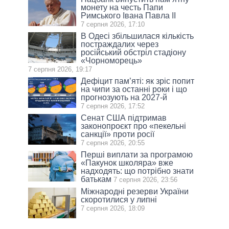
монету на честь Папи
Римського Івана Павла II
7 серпня 2026, 17:10
В Одесі збільшилася кількість
постраждалих через
російський обстріл стадіону
«Чорноморець»
7 серпня 2026, 19:17
Дефіцит пам’яті: як зріс попит
на чипи за останні роки і що
прогнозують на 2027-й
7 серпня 2026, 17:52
Сенат США підтримав
законопроєкт про «пекельні
санкції» проти росії
7 серпня 2026, 20:55
Перші виплати за програмою
«Пакунок школяра» вже
надходять: що потрібно знати
батькам
7 серпня 2026, 23:56
Міжнародні резерви України
скоротилися у липні
7 серпня 2026, 18:09