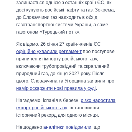
залишається однією з останніх країн ЄС, які
досі купують російські нафту та газ. Зокрема,
до Словаччини газ надходить в обхід
газотранспортної системи України, а саме
газогоном «Турецький потік».
Як відомо, 26 січня 27 країн-членів ЄС
офіційно ухвалили регламент
про поступове
припинення імпорту російського газу,
включаючи трубопровідний та скраплений
природний газ, до кінця 2027 року. Після
цього, Словаччина та Угорщина заявили про
намір оскаржити нові правила у суді
.
Нагадаємо, Іспанія в березні
різко наростила
імпорт російського газу
, встановивши
історичний рекорд для одного місяця.
Нещодавно
аналітики повідомили
, що