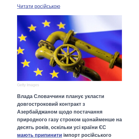
Читати російською
Getty Images
Влада Словаччини планує укласти
довгостроковий контракт з
Азербайджаном щодо постачання
природного газу строком щонайменше на
десять років, оскільки усі країни ЄС
мають припинити
імпорт російського