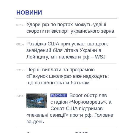
НОВИНИ
Удари рф по портах можуть удвічі
01:59
скоротити експорт українського зерна
Розвідка США припускає, що дрон,
00:57
знайдений біля літака України в
Лейпцигу, міг належати рф – WSJ
Перші виплати за програмою
23:56
«Пакунок школяра» вже надходять:
що потрібно знати батькам
Ворог обстріляв
ПІДСУМКИ
23:09
стадіон «Чорноморець», а
Сенат США підтримав
«пекельні санкції» проти рф. Головне
за день