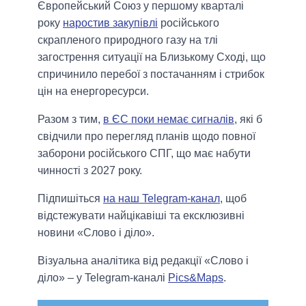
Європейський Союз у першому кварталі
року
наростив закупівлі
російського
скрапленого природного газу на тлі
загострення ситуації на Близькому Сході, що
спричинило перебої з постачанням і стрибок
цін на енергоресурси.
Разом з тим,
в ЄС поки немає сигналів
, які б
свідчили про перегляд планів щодо повної
заборони російського СПГ, що має набути
чинності з 2027 року.
Підпишіться
на наш Telegram-канал
, щоб
відстежувати найцікавіші та ексклюзивні
новини «Слово і діло».
Візуальна аналітика від редакції «Слово і
діло» – у Telegram-каналі
Pics&Maps
.