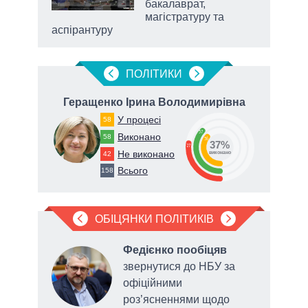
бакалаврат,
магістратуру та
аспірантуру
ПОЛIТИКИ
Геращенко Ірина Володимирівна
У процесі
58
37
Виконано
58
36
37%
27
Не виконано
42
виконано
Всього
158
ОБІЦЯНКИ ПОЛІТИКІВ
в
Федієнко пообіцяв
звернутися до НБУ за
до
офіційними
роз’ясненнями щодо