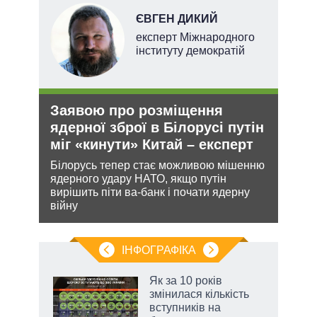
НОВ
ЄВГЕН ДИКИЙ
експерт Міжнародного
інституту демократій
Заявою про розміщення
Рос
ядерної зброї в Білорусі путін
ніч
міг «кинути» Китай – експерт
Укр
кова
Білорусь тепер стає можливою мішенню
Розмі
ру –
ядерного удару НАТО, якщо путін
терит
вирішить піти ва-банк і почати ядерну
Мінс
війну
нічог
ІНФОГРАФІКА
Як за 10 років
 за
змінилася кількість
асть
вступників на