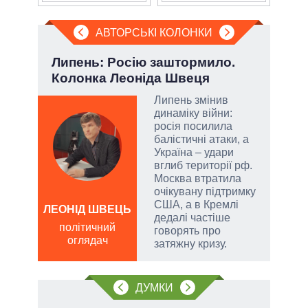
АВТОРСЬКІ КОЛОНКИ
Липень: Росію заштормило.
Пол
Колонка Леоніда Швеця
чи 
вла
Липень змінив
динаміку війни:
огли
росія посилила
 на
балістичні атаки, а
іри
Україна – удари
вглиб території рф.
Москва втратила
очікувану підтримку
США, а в Кремлі
ЛЕОНІД ШВЕЦЬ
дедалі частіше
Д
політичний
говорять про
ПО
оглядач
затяжну кризу.
ві
о
ДУМКИ