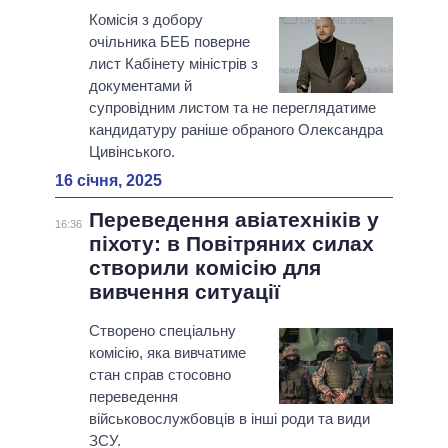
Комісія з добору
очільника БЕБ поверне
лист Кабінету міністрів з
документами й
супровідним листом та не переглядатиме
кандидатуру раніше обраного Олександра
Цивінського.
16 січня, 2025
Переведення авіатехніків у
16:36
піхоту: в Повітряних силах
створили комісію для
вивчення ситуації
Створено спеціальну
комісію, яка вивчатиме
стан справ стосовно
переведення
військовослужбовців в інші роди та види
ЗСУ.