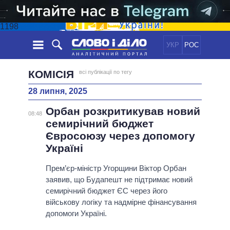
1198
УКР
РОС
НОВИНИ
КОМІСІЯ
всі публікації по тегу
28 липня, 2025
ОБIЦЯНКИ
СТРІЧКА
ПОЛІТИКА
Орбан розкритикував новий
ПОДІЇ
ЕКОНОМІКА
08:48
ПОЛIТИКИ
семирічний бюджет
СТАТТІ
СУСПІЛЬСТВО
Євросоюзу через допомогу
ІНФОГРАФІКА
ДУМКИ
СВІТ
УСІ ПОЛІТИКИ
Україні
ОГЛЯДИ
ПРЕЗИДЕНТ І ОФІС
ВІДЕО
Прем’єр-міністр Угорщини Віктор Орбан
ДАЙДЖЕСТИ
ВЕРХОВНА РАДА
заявив, що Будапешт не підтримає новий
ПІДТРИМАТИ
КАБІНЕТ МІНІСТРІВ
семирічний бюджет ЄС через його
ГОЛОВИ ОБЛАДМІНІСТРАЦІЙ
військову логіку та надмірне фінансування
ПОРІВНЯННЯ ПОЛІТИКІВ
допомоги Україні.
МЕРИ МІСТ