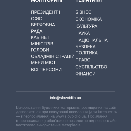
МОНІТОРИНГ
ТЕМАТИКИ
ПРЕЗИДЕНТ І
БІЗНЕС
ОФІС
ЕКОНОМІКА
ВЕРХОВНА
КУЛЬТУРА
РАДА
НАУКА
КАБІНЕТ
НАЦІОНАЛЬНА
МІНІСТРІВ
БЕЗПЕКА
ГОЛОВИ
ПОЛІТИКА
ОБЛАДМІНІСТРАЦІЙ
ПРАВО
МЕРИ МІСТ
СУСПІЛЬСТВО
ВСІ ПЕРСОНИ
ФІНАНСИ
info@slovoidilo.ua
Використання будь-яких матеріалів, розміщених на сайті,
дозволяється при вказуванні посилання (для інтернет-видань
— гіперпосилання) на www.slovoidilo.ua. Посилання
(гіперпосилання) обов’язкове незалежно від повного або
часткового використання матеріалів.