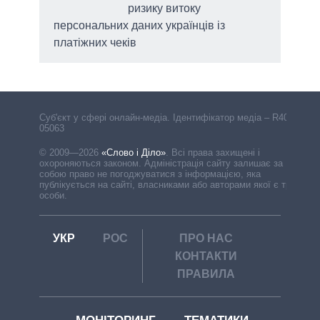
ризику витоку
персональних даних українців із
платіжних чеків
Cуб'єкт у сфері онлайн-медіа. Ідентифікатор медіа – R40-
05063
© 2009—2026
«Слово і Діло»
.
Всі права захищені і
охороняються законом. Адміністрація сайту залишає за
собою право не погоджуватися з інформацією, яка
публікується на сайті, власниками або авторами якої є треті
особи.
УКР
РОС
ПРО НАС
КОНТАКТИ
ПРАВИЛА