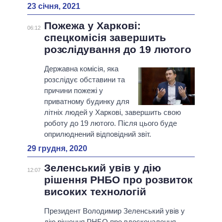
23 січня, 2021
Пожежа у Харкові:
06:12
спецкомісія завершить
розслідування до 19 лютого
Державна комісія, яка
розслідує обставини та
причини пожежі у
приватному будинку для
літніх людей у Харкові, завершить свою
роботу до 19 лютого. Після цього буде
оприлюднений відповідний звіт.
29 грудня, 2020
Зеленський увів у дію
12:07
рішення РНБО про розвиток
високих технологій
Президент Володимир Зеленський увів у
дію рішення РНБО про вдосконалення