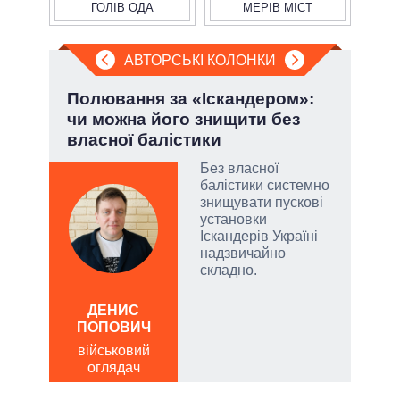
ГОЛІВ ОДА
МЕРІВ МІСТ
АВТОРСЬКІ КОЛОНКИ
і
Полювання за «Іскандером»:
Лип
ї
чи можна його знищити без
Кол
власної балістики
Без власної
у
балістики системно
знищувати пускові
сити
установки
Іскандерів Україні
надзвичайно
складно.
ЛЕОН
ДЕНИС
по
ПОПОВИЧ
о
військовий
оглядач