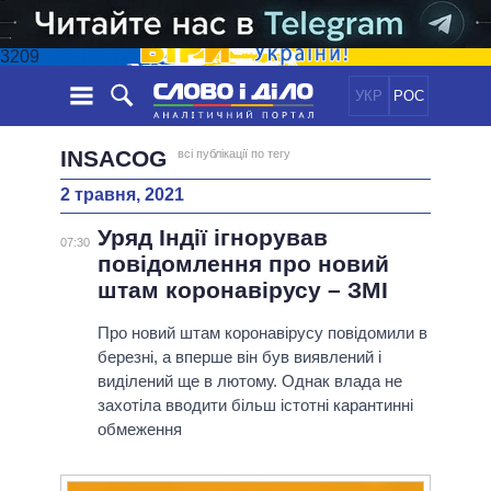
3209
УКР
РОС
НОВИНИ
INSACOG
всі публікації по тегу
2 травня, 2021
ОБIЦЯНКИ
СТРІЧКА
ПОЛІТИКА
Уряд Індії ігнорував
ПОДІЇ
ЕКОНОМІКА
07:30
ПОЛIТИКИ
повідомлення про новий
СТАТТІ
СУСПІЛЬСТВО
штам коронавірусу – ЗМІ
ІНФОГРАФІКА
ДУМКИ
СВІТ
УСІ ПОЛІТИКИ
ОГЛЯДИ
Про новий штам коронавірусу повідомили в
ПРЕЗИДЕНТ І ОФІС
ВІДЕО
березні, а вперше він був виявлений і
ДАЙДЖЕСТИ
ВЕРХОВНА РАДА
виділений ще в лютому. Однак влада не
ПІДТРИМАТИ
КАБІНЕТ МІНІСТРІВ
захотіла вводити більш істотні карантинні
ГОЛОВИ ОБЛАДМІНІСТРАЦІЙ
обмеження
ПОРІВНЯННЯ ПОЛІТИКІВ
МЕРИ МІСТ