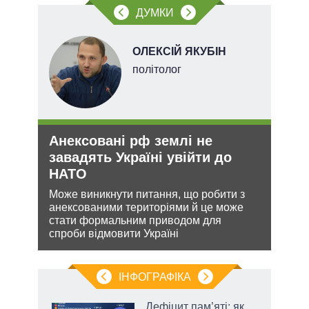
ДУМКИ
НОВ
ОЛЕКСІЙ ЯКУБІН
політолог
Анексовані рф землі не
Орд
завадять Україні увійти до
под
НАТО
На ю
очіку
кова
Може виникнути питання, що робити з
проп
ру –
анексованими територіями й це може
інфо
стати формальним приводом для
спроби відмовити Україні
ІНФОГРАФІКА
Дефіцит пам’яті: як