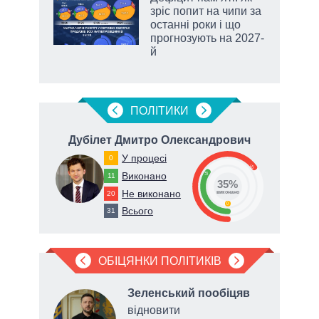
раїні
зріс попит на чипи за
ої
останні роки і що
прогнозують на 2027-
й
ПОЛIТИКИ
на
Дубілет Дмитро Олександрович
Ст
У процесі
0
65
Виконано
35
11
35%
Не виконано
20
виконано
0
Всього
31
ОБІЦЯНКИ ПОЛІТИКІВ
а
Зеленський пообіцяв
відновити