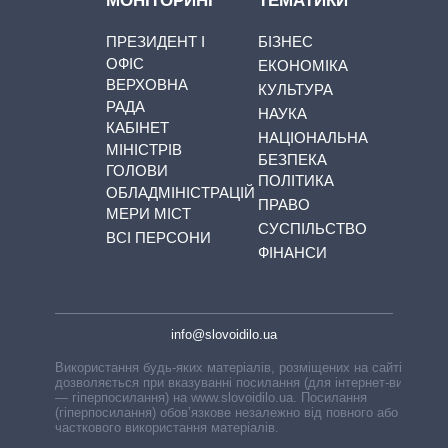
МОНІТОРИНГ
ТЕМАТИКИ
ПРЕЗИДЕНТ І
БІЗНЕС
ОФІС
ЕКОНОМІКА
ВЕРХОВНА
КУЛЬТУРА
РАДА
НАУКА
КАБІНЕТ
НАЦІОНАЛЬНА
МІНІСТРІВ
БЕЗПЕКА
ГОЛОВИ
ПОЛІТИКА
ОБЛАДМІНІСТРАЦІЙ
ПРАВО
МЕРИ МІСТ
СУСПІЛЬСТВО
ВСІ ПЕРСОНИ
ФІНАНСИ
info@slovoidilo.ua
Використання будь-яких матеріалів, розміщених на сайті,
дозволяється при вказуванні посилання (для інтернет-видань
— гіперпосилання) на www.slovoidilo.ua. Посилання
(гіперпосилання) обов’язкове незалежно від повного або
часткового використання матеріалів.