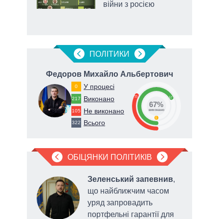
війни з росією
ПОЛIТИКИ
ич
Федоров Михайло Альбертович
Т
У процесі
0
33
Виконано
67
217
67%
Не виконано
78
105
виконано
0
Всього
322
ОБІЦЯНКИ ПОЛІТИКІВ
в
Зеленський запевнив
,
ати
що найближчим часом
иками
уряд запровадить
портфельні гарантії для