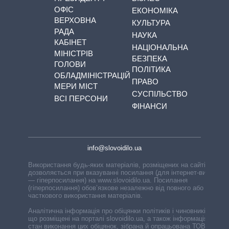
ОФІС
ЕКОНОМІКА
ВЕРХОВНА
КУЛЬТУРА
РАДА
НАУКА
КАБІНЕТ
НАЦІОНАЛЬНА
МІНІСТРІВ
БЕЗПЕКА
ГОЛОВИ
ПОЛІТИКА
ОБЛАДМІНІСТРАЦІЙ
ПРАВО
МЕРИ МІСТ
СУСПІЛЬСТВО
ВСІ ПЕРСОНИ
ФІНАНСИ
info@slovoidilo.ua
Використання будь-яких матеріалів, розміщених на сайті,
дозволяється при вказуванні посилання (для інтернет-видань
— гіперпосилання) на www.slovoidilo.ua. Посилання
(гіперпосилання) обов’язкове незалежно від повного або
часткового використання матеріалів.
Аналітична інформація про обіцянки політиків і чиновників,
що розміщені на порталі slovoidilo.ua, а також інформація про
стан виконання цих обіцянок, зібрана й опрацьована ТОВ «ІА