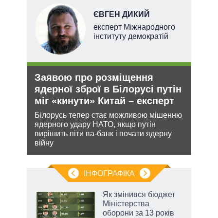
ЄВГЕН ДИКИЙ
ерт
експерт Міжнародного
інституту демократій
Заявою про розміщення
Ане
ядерної зброї в Білорусі путін
зав
міг «кинути» Китай – експерт
НА
ання
Білорусь тепер стає можливою мішенню
Може
кому
ядерного удару НАТО, якщо путін
анек
вирішить піти ва-банк і почати ядерну
стат
війну
спро
ІНФОГРАФІКА
Як змінився бюджет
ть
Міністерства
оборони за 13 років