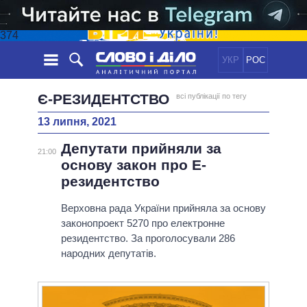
374
УКР
РОС
НОВИНИ
Є-РЕЗИДЕНТСТВО
всі публікації по тегу
13 липня, 2021
ОБIЦЯНКИ
СТРІЧКА
ПОЛІТИКА
Депутати прийняли за
ПОДІЇ
ЕКОНОМІКА
21:00
ПОЛIТИКИ
основу закон про Е-
СТАТТІ
СУСПІЛЬСТВО
резидентство
ІНФОГРАФІКА
ДУМКИ
СВІТ
УСІ ПОЛІТИКИ
ОГЛЯДИ
Верховна рада України прийняла за основу
ПРЕЗИДЕНТ І ОФІС
ВІДЕО
законопроект 5270 про електронне
ДАЙДЖЕСТИ
ВЕРХОВНА РАДА
резидентство. За проголосували 286
ПІДТРИМАТИ
КАБІНЕТ МІНІСТРІВ
народних депутатів.
ГОЛОВИ ОБЛАДМІНІСТРАЦІЙ
ПОРІВНЯННЯ ПОЛІТИКІВ
МЕРИ МІСТ