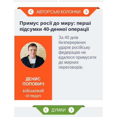
АВТОРСЬКІ КОЛОНКИ
»:
Примус росії до миру: перші
Зел
підсумки 40-денної операції
Кол
За 40 днів
безперервних
ударів російську
емно
федерацію не
ові
вдалося примусити
до мирних
їні
переговорів.
ДЕНИС
ЛЕОН
ПОПОВИЧ
по
військовий
о
оглядач
ДУМКИ