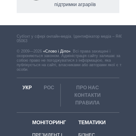
підтримки аграріїв
Cуб'єкт у сфері онлайн-медіа. Ідентифікатор медіа – R40-
05063
© 2009—2026
«Слово і Діло»
.
Всі права захищені і
охороняються законом. Адміністрація сайту залишає за
собою право не погоджуватися з інформацією, яка
публікується на сайті, власниками або авторами якої є треті
особи.
УКР
РОС
ПРО НАС
КОНТАКТИ
ПРАВИЛА
МОНІТОРИНГ
ТЕМАТИКИ
ПРЕЗИДЕНТ І
БІЗНЕС