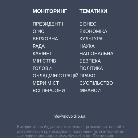
МОНІТОРИНГ
ТЕМАТИКИ
ПРЕЗИДЕНТ І
БІЗНЕС
ОФІС
ЕКОНОМІКА
ВЕРХОВНА
КУЛЬТУРА
РАДА
НАУКА
КАБІНЕТ
НАЦІОНАЛЬНА
МІНІСТРІВ
БЕЗПЕКА
ГОЛОВИ
ПОЛІТИКА
ОБЛАДМІНІСТРАЦІЙ
ПРАВО
МЕРИ МІСТ
СУСПІЛЬСТВО
ВСІ ПЕРСОНИ
ФІНАНСИ
info@slovoidilo.ua
Використання будь-яких матеріалів, розміщених на сайті,
дозволяється при вказуванні посилання (для інтернет-видань
— гіперпосилання) на www.slovoidilo.ua. Посилання