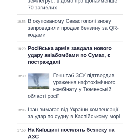
землетрус, відомо про щонайменше
70 загиблих
В окупованому Севастополі знову
19:53
запровадили продаж бензину за QR-
кодами
Російська армія завдала нового
19:20
удару авіабомбами по Сумах, є
постраждалі
Генштаб ЗСУ підтвердив
18:39
ураження нафтохімічного
комбінату у Тюменській
області росії
Іран вимагає від України компенсації
18:06
за удар по судну в Каспійському морі
На Київщині посилять безпеку на
17:50
АЗС