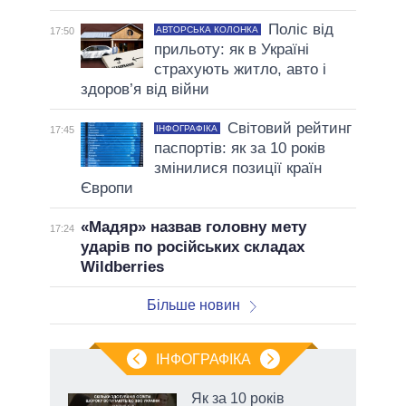
Поліс від
АВТОРСЬКА КОЛОНКА
17:50
прильоту: як в Україні
страхують житло, авто і
здоров’я від війни
Світовий рейтинг
ІНФОГРАФІКА
17:45
паспортів: як за 10 років
змінилися позиції країн
Європи
«Мадяр» назвав головну мету
17:24
ударів по російських складах
Wildberries
Більше новин
ІНФОГРАФІКА
 як
Як за 10 років