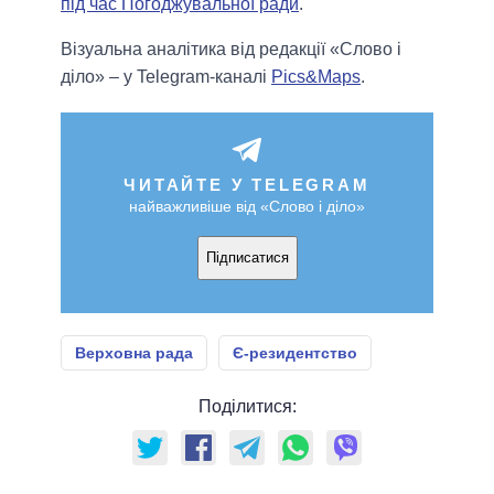
під час Погоджувальної ради
.
Візуальна аналітика від редакції «Слово і
діло» – у Telegram-каналі
Pics&Maps
.
ЧИТАЙТЕ У TELEGRAM
найважливіше від «Слово і діло»
Підписатися
Верховна рада
Є-резидентство
Поділитися: