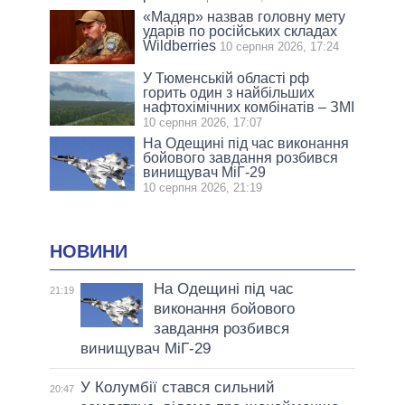
«Мадяр» назвав головну мету
ударів по російських складах
Wildberries
10 серпня 2026, 17:24
У Тюменській області рф
горить один з найбільших
нафтохімічних комбінатів – ЗМІ
10 серпня 2026, 17:07
На Одещині під час виконання
бойового завдання розбився
винищувач МіГ-29
10 серпня 2026, 21:19
НОВИНИ
На Одещині під час
21:19
виконання бойового
завдання розбився
винищувач МіГ-29
У Колумбії стався сильний
20:47