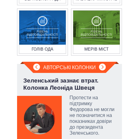
РІВЕНЬ
РІВЕНЬ
ВІДПОВІДАЛЬНОСТІ
ВІДПОВІДАЛЬНОСТІ
ГОЛІВ ОДА
МЕРІВ МІСТ
АВТОРСЬКІ КОЛОНКИ
Зеленський зазнає втрат.
Пол
Колонка Леоніда Швеця
чи 
вла
Протести на
підтримку
атий
Федорова не могли
чові
не позначитися на
,
показниках довіри
за
до президента
Зеленського.