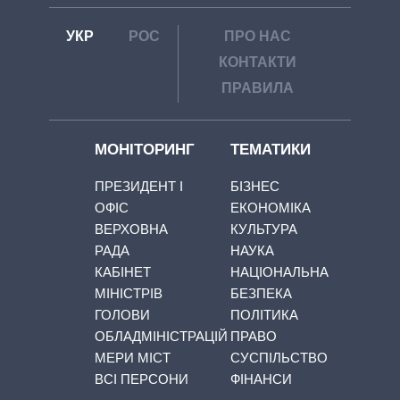
УКР
РОС
ПРО НАС
КОНТАКТИ
ПРАВИЛА
МОНІТОРИНГ
ТЕМАТИКИ
ПРЕЗИДЕНТ І
БІЗНЕС
ОФІС
ЕКОНОМІКА
ВЕРХОВНА
КУЛЬТУРА
РАДА
НАУКА
КАБІНЕТ
НАЦІОНАЛЬНА
МІНІСТРІВ
БЕЗПЕКА
ГОЛОВИ
ПОЛІТИКА
ОБЛАДМІНІСТРАЦІЙ
ПРАВО
МЕРИ МІСТ
СУСПІЛЬСТВО
ВСІ ПЕРСОНИ
ФІНАНСИ