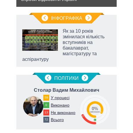
ІНФОГРАФІКА
Як за 10 років
раїні
змінилася кількість
ої
вступників на
бакалаврат,
магістратуру та
аспірантуру
ПОЛIТИКИ
ч
Столар Вадим Михайлович
У процесі
59
66
Виконано
0
0%
Не виконано
13
82
виконано
18
Всього
72
0