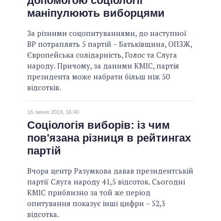
допомогою соціології
маніпулюють виборцями
За різними соцопитуваннями, до наступної
ВР потраплять 5 партій – Батьківщина, ОПЗЖ,
Європейська солідарність, Голос та Слуга
народу. Причому, за даними КМІС, партія
президента може набрати більш ніж 50
відсотків.
16 липня 2019, 16:40
Соціологія виборів: із чим
пов'язана різниця в рейтингах
партій
Вчора центр Разумкова давав президентській
партії Слуга народу 41,5 відсоток. Сьогодні
КМІС приблизно за той же період
опитування показує інші цифри – 52,3
відсотка.