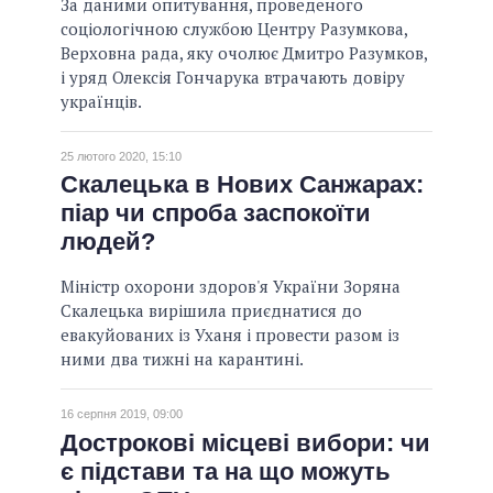
За даними опитування, проведеного
соціологічною службою Центру Разумкова,
Верховна рада, яку очолює Дмитро Разумков,
і уряд Олексія Гончарука втрачають довіру
українців.
25 лютого 2020, 15:10
Скалецька в Нових Санжарах:
піар чи спроба заспокоїти
людей?
Міністр охорони здоров'я України Зоряна
Скалецька вирішила приєднатися до
евакуйованих із Уханя і провести разом із
ними два тижні на карантині.
16 серпня 2019, 09:00
Дострокові місцеві вибори: чи
є підстави та на що можуть