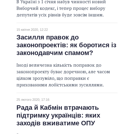
В Україні з 1 січня набув чинності новий
Виборчий кодекс, і тепер процес вибору
депутатів усіх рівнів буде зовсім іншим.
15 квітня 2020, 12:22
Засилля правок до
законопроектів: як боротися із
законодавчим спамом?
Іноді величезна кількість поправок до
законопроекту буває доречною, але часом
цілком зрозуміло, що поправки є
прихованими лобістськими зусиллями.
25 лютого 2020, 17:16
Рада й Кабмін втрачають
підтримку українців: яких
заходів вживатиме ОПУ