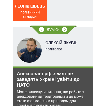
а
ЛЕОНІД ШВЕЦЬ
Д
політичний
ПО
оглядач
ві
о
ДУМКИ
ОЛЕКСІЙ ЯКУБІН
ого
політолог
ій
Анексовані рф землі не
Рос
утін
завадять Україні увійти до
ніч
рт
НАТО
Укр
шенню
Може виникнути питання, що робити з
Розмі
анексованими територіями й це може
терит
ну
стати формальним приводом для
Мінс
спроби відмовити Україні
нічог