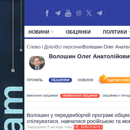
НОВИНИ
ОБIЦЯНКИ
ПОЛIТИКИ
УСІ ПОЛІТИКИ
ПРЕЗИДЕНТ І ОФ
Слово і Діло
›
Всі персони
›
Волошин Олег Анатол
Волошин Олег Анатолійови
ПРОФІЛЬ
ОБІЦЯНКИ
НОВИНИ
ПІДПИСАТИС
ВИКОНАНІ ОБІЦЯНКИ
НЕВИКОНАНІ ОБІЦЯНКИ
ОБІЦЯНКИ У ПРОЦ
Волошин у передвиборчій програмі обіцяє
спілкуватися, навчатися російською та м
Завершено 8 мiсяцiв тому
НЕ ВИКОНАНО