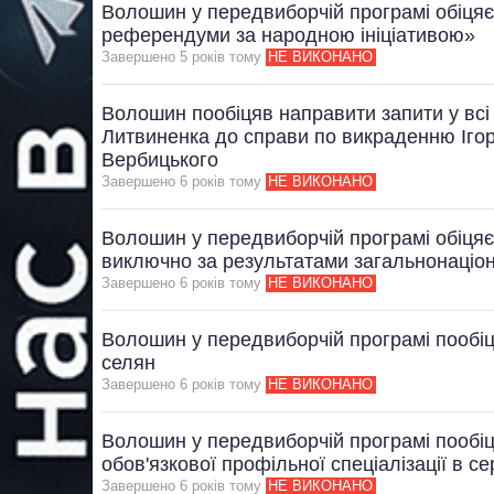
Волошин у передвиборчій програмі обіцяє
референдуми за народною ініціативою»
Завершено 5 рокiв тому
НЕ ВИКОНАНО
Волошин пообіцяв направити запити у всі
Литвиненка до справи по викраденню Ігор
Вербицького
Завершено 6 рокiв тому
НЕ ВИКОНАНО
Волошин у передвиборчій програмі обіцяє 
виключно за результатами загальнонаці
Завершено 6 рокiв тому
НЕ ВИКОНАНО
Волошин у передвиборчій програмі пообіц
селян
Завершено 6 рокiв тому
НЕ ВИКОНАНО
Волошин у передвиборчій програмі пообіц
обов'язкової профільної спеціалізації в с
Завершено 6 рокiв тому
НЕ ВИКОНАНО