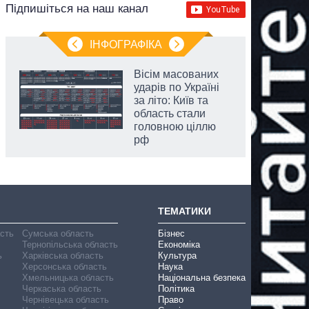
Підпишіться на наш канал
ІНФОГРАФІКА
Вісім масованих
ударів по Україні
за літо: Київ та
область стали
головною ціллю
рф
ТЕМАТИКИ
асть
Сумська область
Бізнес
Тернопільська область
Економіка
ь
Харківська область
Культура
Херсонська область
Наука
Хмельницька область
Національна безпека
Черкаська область
Політика
Чернівецька область
Право