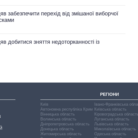
яв забезпечити перехід від змішаної виборчої
исками
Дефіцит пам’яті:
як зріс попит на
яв добитися зняття недоторканності із
чипи за останні
роки і що
прогнозують на
2027-й
РЕГІОНИ
Київ
Івано-Франківська обл
Автономна республіка Крим
Київська область
Вінницька область
Кіровоградська област
В
Волинська область
Луганська область
Дніпропетровська область
Львівська область
Й
Донецька область
Миколаївська область
Житомирська область
Одеська область