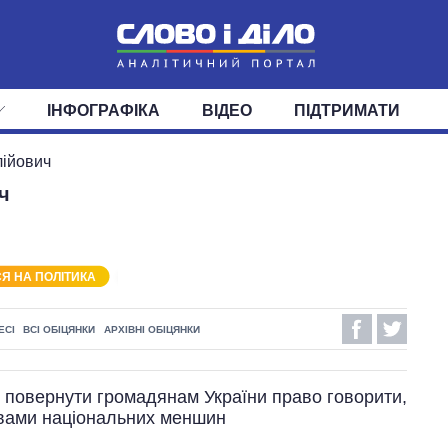
ІНФОГРАФІКА
ВІДЕО
ПІДТРИМАТИ
ІС
СТРІЧКА
ВЕРХОВНА РАДА
ПОДІЇ
СТАТТІ
КАБІНЕТ МІНІСТРІВ
ДУМКИ
ОГЛЯДИ
ГОЛОВИ ОБЛАДМІНІСТРА
ДАЙДЖЕСТИ
ійович
ч
ПОЛІТИКА
ДЕПУТАТИ
ЕКОНОМІКА
КОМІТЕТИ
СУСПІЛЬСТВО
ФРАКЦІЇ
ОКРУГИ
СВІТ
Я НА ПОЛІТИКА
ЕСІ
ВСІ ОБІЦЯНКИ
АРХІВНІ ОБІЦЯНКИ
 повернути громадянам України право говорити,
овами національних меншин