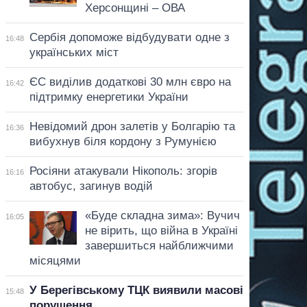
Херсонщині – ОВА
Сербія допоможе відбудувати одне з
16:48
українських міст
ЄС виділив додаткові 30 млн євро на
16:42
підтримку енергетики України
Невідомий дрон залетів у Болгарію та
16:36
вибухнув біля кордону з Румунією
Росіяни атакували Нікополь: згорів
16:16
автобус, загинув водій
«Буде складна зима»: Вучич
16:05
не вірить, що війна в Україні
завершиться найближчими
місяцями
У Берегівському ТЦК виявили масові
15:48
порушення