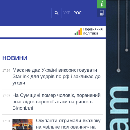
УКР
РОС
Порівняння
політиків
ЦІЙ
МЕРИ МІСТ
ВСІ ПЕРСОНИ
НОВИНИ
Маск не дає Україні використовувати
17:34
Starlink для ударів по рф і закликає до
угоди
На Сумщині помер чоловік, поранений
17:27
внаслідок ворожої атаки на ринок в
Білопіллі
Окупанти отримали вказівку
17:01
на «вільне полювання» на