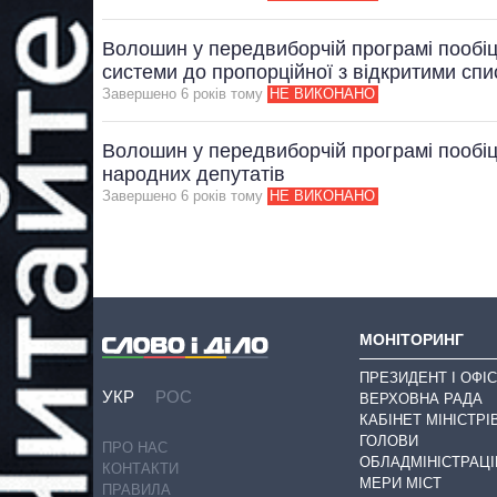
Волошин у передвиборчій програмі пообіц
системи до пропорційної з відкритими сп
Завершено 6 рокiв тому
НЕ ВИКОНАНО
Волошин у передвиборчій програмі пообіц
народних депутатів
Завершено 6 рокiв тому
НЕ ВИКОНАНО
МОНІТОРИНГ
ПРЕЗИДЕНТ І ОФІС
УКР
РОС
ВЕРХОВНА РАДА
КАБІНЕТ МІНІСТРІ
ГОЛОВИ
ПРО НАС
ОБЛАДМІНІСТРАЦІ
КОНТАКТИ
МЕРИ МІСТ
ПРАВИЛА