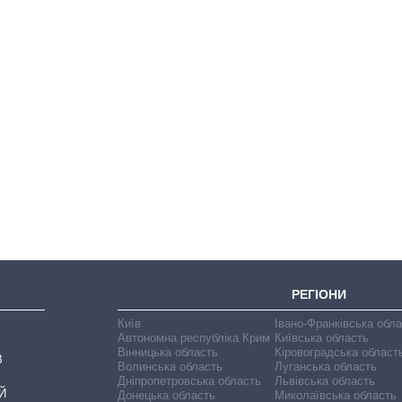
Як за 10 років
змінилася кількість
вступників на
бакалаврат,
магістратуру та
аспірантуру
РЕГІОНИ
Київ
Івано-Франківська обл
Автономна республіка Крим
Київська область
Вінницька область
Кіровоградська област
В
Волинська область
Луганська область
Дніпропетровська область
Львівська область
Й
Донецька область
Миколаївська область