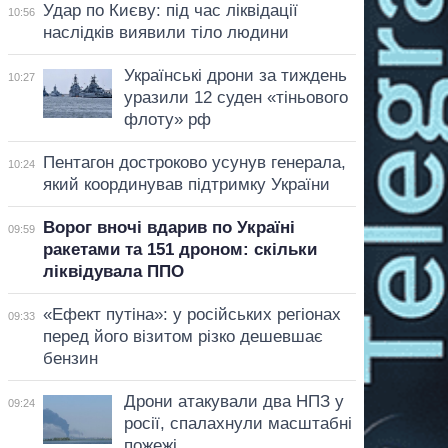
Удар по Києву: під час ліквідації
10:56
наслідків виявили тіло людини
Українські дрони за тиждень
10:27
уразили 12 суден «тіньового
флоту» рф
Пентагон достроково усунув генерала,
10:24
який координував підтримку України
Ворог вночі вдарив по Україні
09:59
ракетами та 151 дроном: скільки
ліквідувала ППО
«Ефект путіна»: у російських регіонах
09:33
перед його візитом різко дешевшає
бензин
Дрони атакували два НПЗ у
09:24
росії, спалахнули масштабні
пожежі