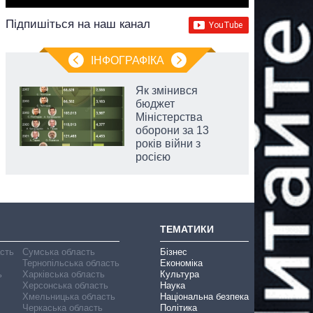
Підпишіться на наш канал
ІНФОГРАФІКА
Як змінився
бюджет
Міністерства
оборони за 13
років війни з
росією
ТЕМАТИКИ
асть
Сумська область
Бізнес
Тернопільська область
Економіка
ь
Харківська область
Культура
Херсонська область
Наука
Хмельницька область
Національна безпека
Черкаська область
Політика