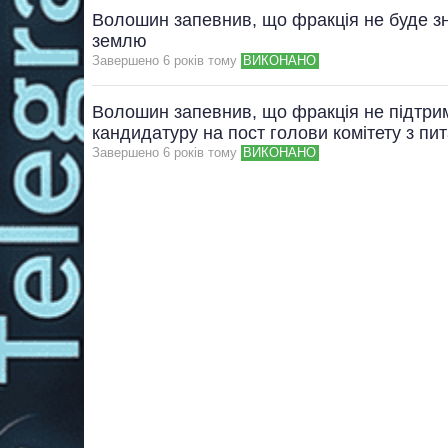
Волошин запевнив, що фракція не буде зн
землю
Завершено 6 рокiв тому
ВИКОНАНО
Волошин запевнив, що фракція не підтр
кандидатуру на пост голови комітету з пит
Завершено 6 рокiв тому
ВИКОНАНО