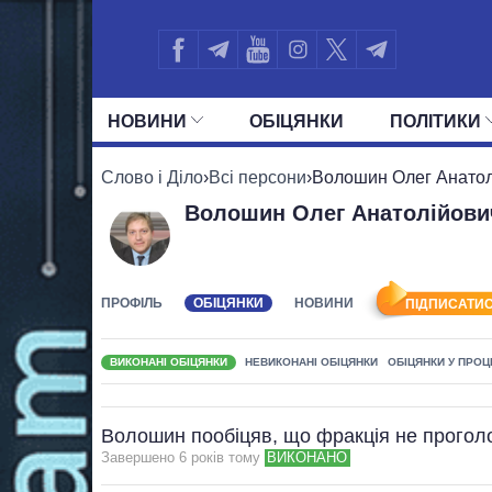
НОВИНИ
ОБIЦЯНКИ
ПОЛIТИКИ
УСІ ПОЛІТИКИ
ПРЕЗИДЕНТ І ОФ
Слово і Діло
›
Всі персони
›
Волошин Олег Анатол
Волошин Олег Анатолійови
ПРОФІЛЬ
ОБІЦЯНКИ
НОВИНИ
ПІДПИСАТИС
ВИКОНАНІ ОБІЦЯНКИ
НЕВИКОНАНІ ОБІЦЯНКИ
ОБІЦЯНКИ У ПРОЦ
Волошин пообіцяв, що фракція не проголо
Завершено 6 рокiв тому
ВИКОНАНО