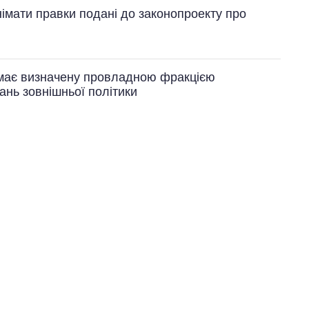
імати правки подані до законопроекту про
имає визначену провладною фракцією
ань зовнішньої політики