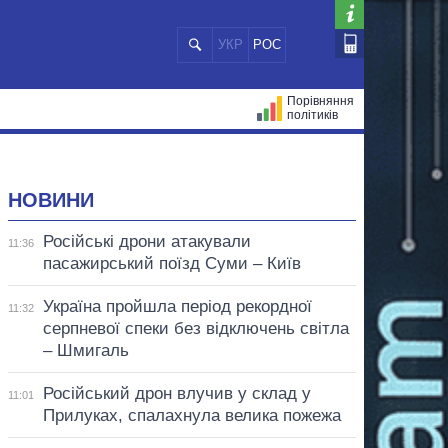
УКР
РОС
Порівняння
політиків
ЦІЙ
МЕРИ МІСТ
ВСІ ПЕРСОНИ
НОВИНИ
Російські дрони атакували
11:36
пасажирський поїзд Суми – Київ
Україна пройшла період рекордної
11:32
серпневої спеки без відключень світла
– Шмигаль
Російський дрон влучив у склад у
11:01
Прилуках, спалахнула велика пожежа