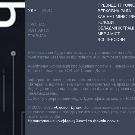
ПРЕЗИДЕНТ І ОФІС
УКР
РОС
ВЕРХОВНА РАДА
КАБІНЕТ МІНІСТРІ
ГОЛОВИ
ПРО НАС
ОБЛАДМІНІСТРАЦІ
КОНТАКТИ
МЕРИ МІСТ
ПРАВИЛА
ВСІ ПЕРСОНИ
Використання будь-яких матеріалів, розміщених на сайті,
обов’язкове незалежно від повного або часткового викори
Аналітична інформація про обіцянки політиків і чиновників
Діло» і є власністю ТОВ «ІА Слово і Діло».
Інфографіки, розміщені на порталі slovoidilo.ua, створен
Матеріали, відмічені значками, публікуються на правах р
Редакція не несе відповідальності за факти та оціночні 
рекламодавець.
Cуб'єкт у сфері онлайн-медіа. Ідентифікатор медіа – R40
© 2009—2026
«Слово і Діло»
.
Всі права захищені і охоро
за собою право не погоджуватися з інформацією, яка публ
якої є треті особи.
Налаштування конфіденційності та файлів cookie