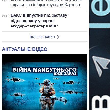
справи про інфраструктуру Харкова
ВАКС відпустив під заставу
16:37
підозрювану у справі
ексдержсекретаря МЗС
Більше новин
АКТУАЛЬНЕ ВІДЕО