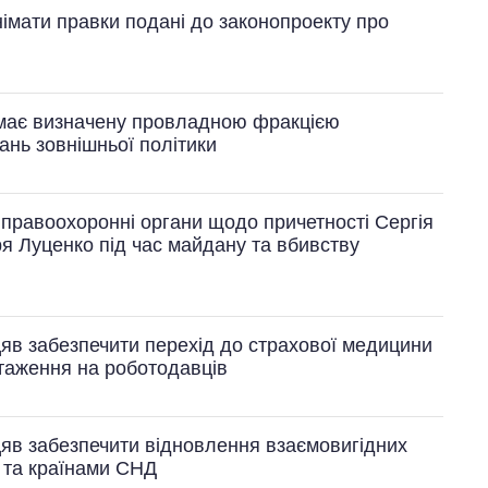
імати правки подані до законопроекту про
имає визначену провладною фракцією
ань зовнішньої політики
 правоохоронні органи щодо причетності Сергія
я Луценко під час майдану та вбивству
яв забезпечити перехід до страхової медицини
таження на роботодавців
яв забезпечити відновлення взаємовигідних
ю та країнами СНД