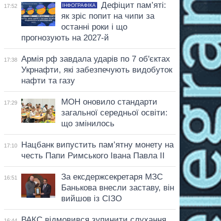
Дефіцит пам’яті:
ІНФОГРАФІКА
17:52
як зріс попит на чипи за
останні роки і що
прогнозують на 2027-й
Армія рф завдала ударів по 7 об'єктах
17:38
Укрнафти, які забезпечують видобуток
нафти та газу
МОН оновило стандарти
17:29
загальної середньої освіти:
що змінилось
Нацбанк випустить пам’ятну монету на
17:10
честь Папи Римського Івана Павла II
За ексдержсекретаря МЗС
16:51
Банькова внесли заставу, він
вийшов із СІЗО
ВАКС відмовився зупинити слухання
16:44