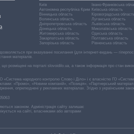
Київ
Івано-Франківська обл
Автономна республіка Крим
Київська область
Вінницька область
Кіровоградська област
В
Волинська область
Луганська область
Дніпропетровська область
Львівська область
Й
Донецька область
Миколаївська область
Житомирська область
Одеська область
Закарпатська область
Полтавська область
Запорізька область
Рівненська область
 дозволяється при вказуванні посилання (для інтернет-видань — гіперпоси
стання матеріалів.
, що розміщені на порталі slovoidilo.ua, а також інформація про стан вик
і ГО «Система народного контролю Слово і Діло» і є власністю ГО «Систе
еклами: «Промо», «Новини компаній», «Позиція», «Партнерський матеріал
судження, оприлюднені у рекламних матеріалах. Згідно з українським зак
-05063
няються законом. Адміністрація сайту залишає
ікується на сайті, власниками або авторами