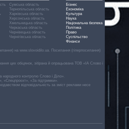
асть
Сумська область
Бізнес
Тернопільська область
Економіка
ь
Харківська область
Культура
Херсонська область
Наука
Хмельницька область
Національна безпека
Черкаська область
Політика
Чернівецька область
Право
Чернігівська область
Суспільство
Фінанси
лання) на www.slovoidilo.ua. Посилання (гіперпосилання)
онання цих обіцянок, зібрана й опрацьована ТОВ «ІА Слово і
ма народного контролю Слово і Діло».
», «Спецпроєкт», «За підтримки».
онодавством відповідальність за зміст реклами несе