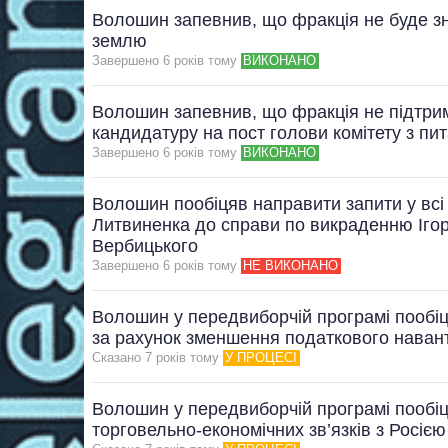
Волошин запевнив, що фракція не буде зн
землю
Завершено 6 рокiв тому
ВИКОНАНО
Волошин запевнив, що фракція не підтр
кандидатуру на пост голови комітету з пит
Завершено 6 рокiв тому
ВИКОНАНО
Волошин пообіцяв направити запити у всі
Литвиненка до справи по викраденню Ігор
Вербицького
Завершено 6 рокiв тому
НЕ ВИКОНАНО
Волошин у передвиборчій програмі пообіц
за рахунок зменшення податкового наван
Сказано 7 рокiв тому
У ПРОЦЕСІ
Волошин у передвиборчій програмі пообіц
торговельно-економічних зв’язків з Росіє