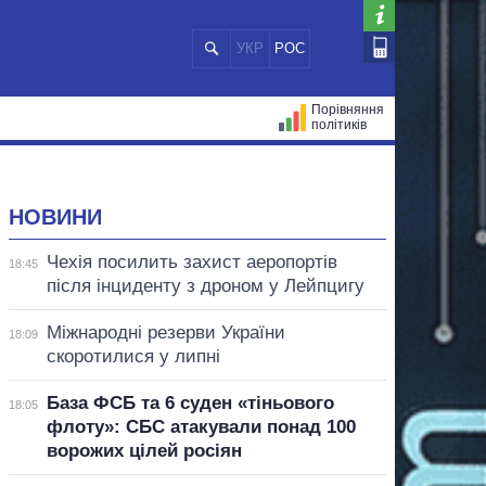
УКР
РОС
Порівняння
політиків
ЦІЙ
МЕРИ МІСТ
ВСІ ПЕРСОНИ
НОВИНИ
Чехія посилить захист аеропортів
18:45
після інциденту з дроном у Лейпцигу
Міжнародні резерви України
18:09
скоротилися у липні
База ФСБ та 6 суден «тіньового
18:05
флоту»: СБС атакували понад 100
ворожих цілей росіян