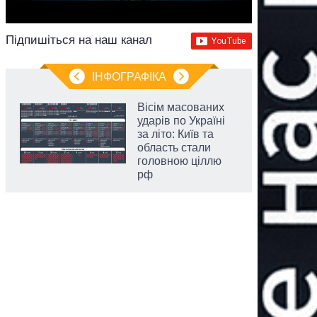
Підпишіться на наш канал
ІНФОГРАФІКА
Вісім масованих
ударів по Україні
за літо: Київ та
область стали
головною ціллю
рф