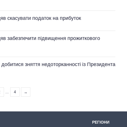
яв скасувати податок на прибуток
цяв забезпечити підвищення прожиткового
 добитися зняття недоторканності із Президента
2
...
4
→
РЕГІОНИ