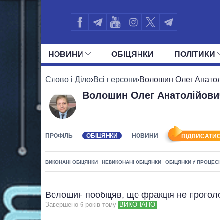
НОВИНИ
ОБIЦЯНКИ
ПОЛIТИКИ
УСІ ПОЛІТИКИ
ПРЕЗИДЕНТ І ОФ
Слово і Діло
›
Всі персони
›
Волошин Олег Анатол
Волошин Олег Анатолійови
ПРОФІЛЬ
ОБІЦЯНКИ
НОВИНИ
ПІДПИСАТИС
ВИКОНАНІ ОБІЦЯНКИ
НЕВИКОНАНІ ОБІЦЯНКИ
ОБІЦЯНКИ У ПРОЦЕСІ
Волошин пообіцяв, що фракція не проголо
Завершено 6 рокiв тому
ВИКОНАНО