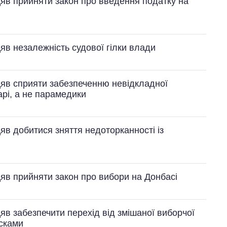
яв прийняти закон про введення податку на
яв незалежність судової гілки влади
Як за 10 років
цяв сприяти забезпеченню невідкладної
змінилася кількість
арі, а не парамедики
вступників на
бакалаврат,
магістратуру та
аспірантуру
яв добитися зняття недоторканності із
яв прийняти закон про вибори на Донбасі
яв забезпечити перехід від змішаної виборчої
исками