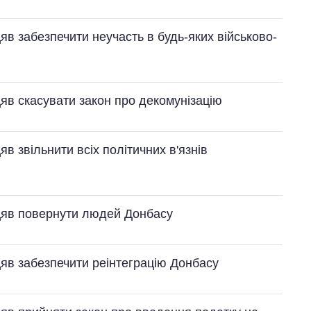
в забезпечити неучасть в будь-яких військово-
яв скасувати закон про декомунізацію
в звільнити всіх політичних в'язнів
цяв повернути людей Донбасу
яв забезпечити реінтеграцію Донбасу