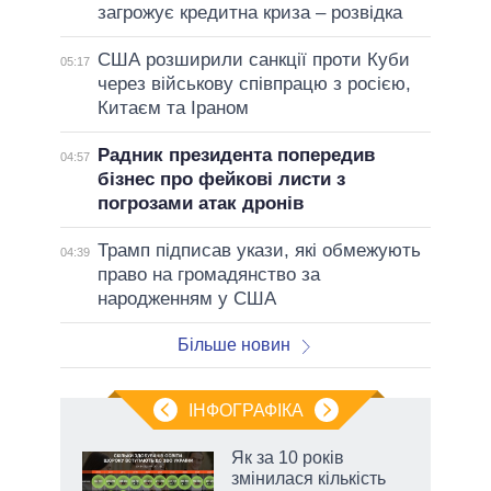
загрожує кредитна криза – розвідка
США розширили санкції проти Куби
05:17
через військову співпрацю з росією,
Китаєм та Іраном
Радник президента попередив
04:57
бізнес про фейкові листи з
погрозами атак дронів
Трамп підписав укази, які обмежують
04:39
право на громадянство за
народженням у США
Більше новин
ІНФОГРАФІКА
и на
Як за 10 років
змінилася кількість