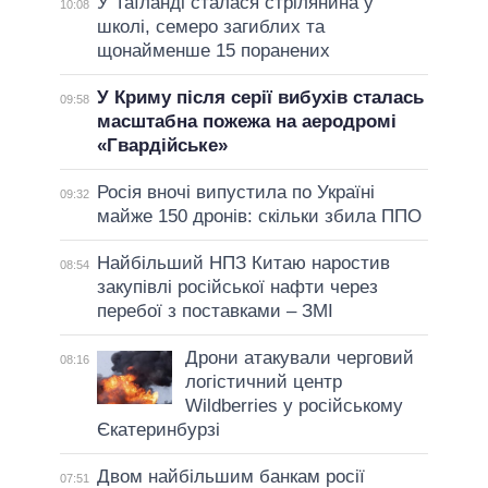
У Таїланді сталася стрілянина у
10:08
школі, семеро загиблих та
щонайменше 15 поранених
У Криму після серії вибухів сталась
09:58
масштабна пожежа на аеродромі
«Гвардійське»
Росія вночі випустила по Україні
09:32
майже 150 дронів: скільки збила ППО
Найбільший НПЗ Китаю наростив
08:54
закупівлі російської нафти через
перебої з поставками – ЗМІ
Дрони атакували черговий
08:16
логістичний центр
Wildberries у російському
Єкатеринбурзі
Двом найбільшим банкам росії
07:51