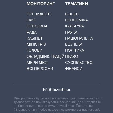
МОНІТОРИНГ
ТЕМАТИКИ
ПРЕЗИДЕНТ І
БІЗНЕС
ОФІС
ЕКОНОМІКА
ВЕРХОВНА
КУЛЬТУРА
РАДА
НАУКА
КАБІНЕТ
НАЦІОНАЛЬНА
МІНІСТРІВ
БЕЗПЕКА
ГОЛОВИ
ПОЛІТИКА
ОБЛАДМІНІСТРАЦІЙ
ПРАВО
МЕРИ МІСТ
СУСПІЛЬСТВО
ВСІ ПЕРСОНИ
ФІНАНСИ
info@slovoidilo.ua
Використання будь-яких матеріалів, розміщених на сайті,
дозволяється при вказуванні посилання (для інтернет-видань
— гіперпосилання) на www.slovoidilo.ua. Посилання
(гіперпосилання) обов’язкове незалежно від повного або