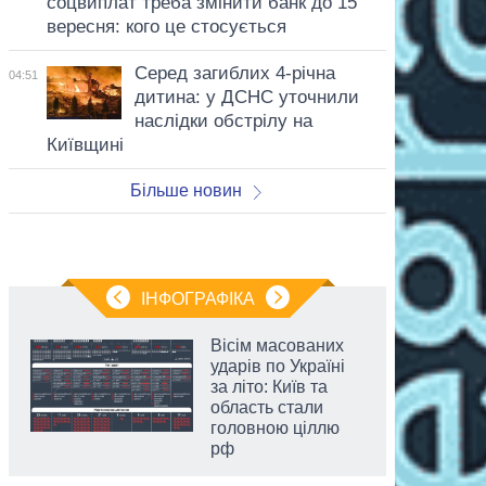
соцвиплат треба змінити банк до 15
вересня: кого це стосується
Серед загиблих 4-річна
04:51
дитина: у ДСНС уточнили
наслідки обстрілу на
Київщині
Більше новин
ІНФОГРАФІКА
Вісім масованих
ударів по Україні
за літо: Київ та
область стали
головною ціллю
рф