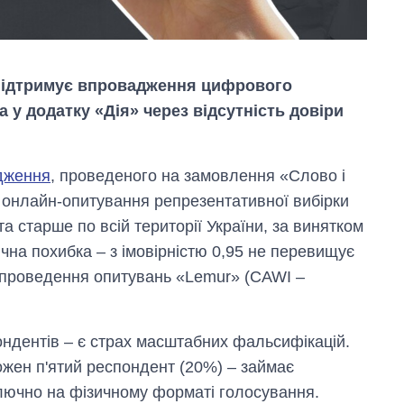
підтримує впровадження цифрового
 у додатку «Дія» через відсутність довіри
дження
, проведеного на замовлення «Слово і
м онлайн-опитування репрезентативної вибірки
та старше по всій території України, за винятком
чна похибка – з імовірністю 0,95 не перевищує
я проведення опитувань «Lemur» (CAWI –
Дефіцит пам’яті:
як зріс попит на
чипи за останні
роки і що
ондентів – є страх масштабних фальсифікацій.
прогнозують на
жен п'ятий респондент (20%) – займає
2027-й
лючно на фізичному форматі голосування.