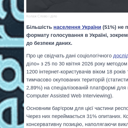
Колаж Слово і діло
Більшість
населення України
(51%) не 
формату голосування в Україні, зокрема
до безпеки даних.
Про це свідчать дані соціологічного
дослі
діло» з 25 по 30 квітня 2026 року методо
1200 інтернет-користувачів віком 18 років 
тимчасово окупованих територій (статисти
2,89%) на спеціалізованій платформі дл
Computer Assisted Web Interviewing).
Основним бар'єром для цієї частини респ
Через них переймається 31% опитаних. Ко
консервативну позицію, наполягаючи вик