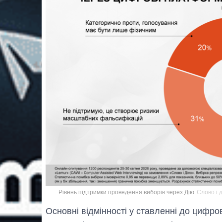
Рівень підтримки проведення виборів через Дію
Слово і 
Основні відмінності у ставленні до цифро