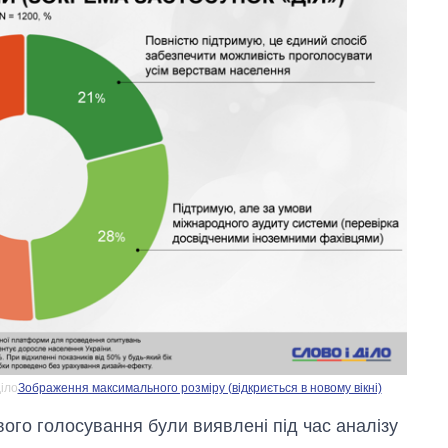
діло
Зображення максимального розміру (відкриється в новому вікні)
вого голосування були виявлені під час аналізу