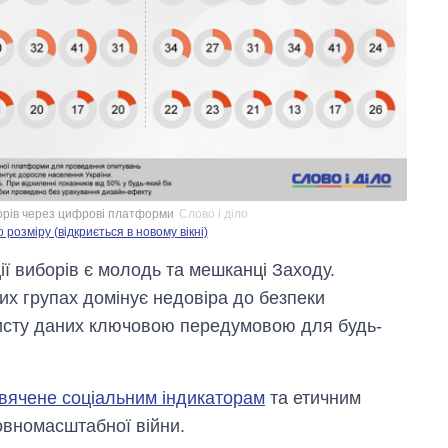
орів через цифрові платформи
Слово і діло
озміру (відкриється в новому вікні)
ї виборів є молодь та мешканці Заходу.
их групах домінує недовіра до безпеки
исту даних ключовою передумовою для будь-
вячене соціальним індикаторам
та етичним
повномасштабної війни.