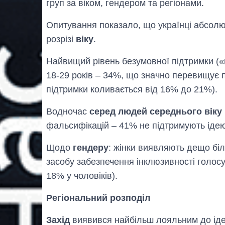
груп за віком, гендером та регіонами.
Опитування показало, що українці абсолю
розрізі
віку
.
Найвищий рівень безумовної підтримки (
18-29 років – 34%, що значно перевищує п
підтримки коливається від 16% до 21%).
Водночас
серед людей середнього віку
фальсифікацій – 41% не підтримують ідею
Щодо
гендеру
: жінки виявляють дещо бі
засобу забезпечення інклюзивності голос
18% у чоловіків).
Регіональний розподіл
Захід
виявився найбільш лояльним до ідеї