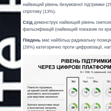
найвищий рівень безумовної підтримки (2
спротиву (13%).
Схід
демонструє найвищий рівень скепсис
фальсифікацій (найвищий показник по краї
Південь
має найбільш радикальну позиці
(26%) категорично проти цифровізації, на