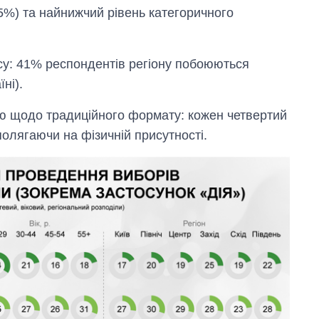
5%) та найнижчий рівень категоричного
у: 41% респондентів регіону побоюються
ні).
ю щодо традиційного формату: кожен четвертий
полягаючи на фізичній присутності.