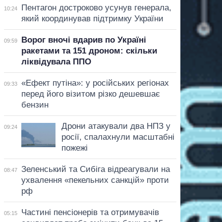
Пентагон достроково усунув генерала,
10:24
який координував підтримку України
Ворог вночі вдарив по Україні
09:59
ракетами та 151 дроном: скільки
ліквідувала ППО
«Ефект путіна»: у російських регіонах
09:33
перед його візитом різко дешевшає
бензин
Дрони атакували два НПЗ у
09:24
росії, спалахнули масштабні
пожежі
Зеленський та Сибіга відреагували на
08:47
ухвалення «пекельних санкцій» проти
рф
Частині пенсіонерів та отримувачів
05:15