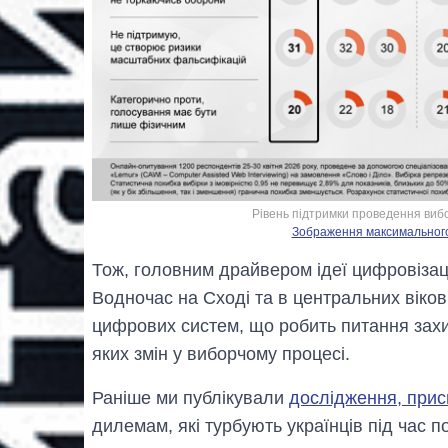
Рівень підтримки проведення виб
Зображення максимального р
Тож, головним драйвером ідеї цифровізаці
Водночас на Сході та в центральних віков
цифрових систем, що робить питання зах
яких змін у виборчому процесі.
Раніше ми публікували
дослідження, прис
дилемам, які турбують українців під час 