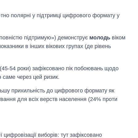
тно полярні у підтримці цифрового формату у
«повністю підтримую») демонструє
молодь
віком
оказники в інших вікових групах (де рівень
(45-54 роки) зафіксовано пік побоювань щодо
 саме через цей ризик.
льшу прихильність до цифрового формату як
ування для всіх верств населення (24% проти
 цифровізації виборів: тут зафіксовано