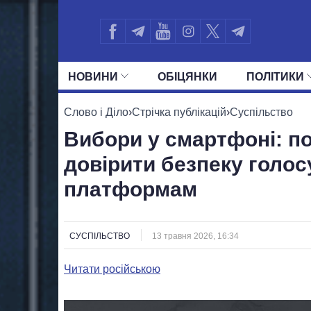
НОВИНИ
ОБIЦЯНКИ
ПОЛIТИКИ
УСІ ПОЛІТИКИ
ПРЕЗИДЕНТ І ОФ
Слово і Діло
›
Стрічка публікацій
›
Суспільство
Вибори у смартфоні: по
довірити безпеку голо
платформам
СУСПІЛЬСТВО
13 травня 2026, 16:34
Читати російською