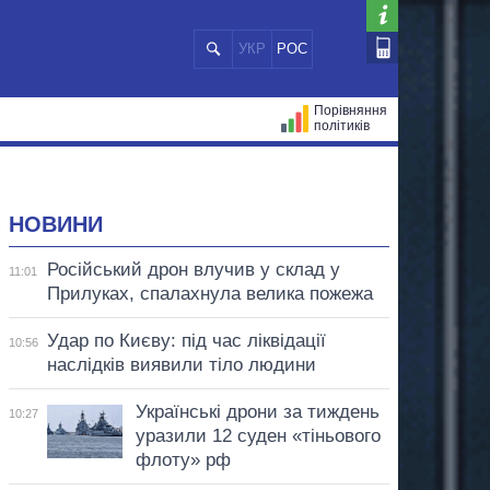
УКР
РОС
Порівняння
політиків
ЦІЙ
МЕРИ МІСТ
ВСІ ПЕРСОНИ
НОВИНИ
Російський дрон влучив у склад у
11:01
Прилуках, спалахнула велика пожежа
Удар по Києву: під час ліквідації
10:56
наслідків виявили тіло людини
Українські дрони за тиждень
10:27
уразили 12 суден «тіньового
флоту» рф