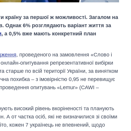
 країну за першої ж можливості. Загалом на
в. Однак 6% розглядають варіант життя за
и
, а 0,5% вже мають конкретний план
дження
, проведеного на замовлення «Слово і
м онлайн-опитування репрезентативної вибірки
та старше по всій території України, за винятком
чна похибка – з імовірністю 0,95 не перевищує
я проведення опитувань «Lemur» (CAWI –
Як змінився
бюджет
Міністерства
ують високий рівень вкоріненості та планують
оборони за 13
років війни з
. А от частка осіб, які не визначилися зі своїми
росією
то, кожен 7 українець не впевнений, щодо