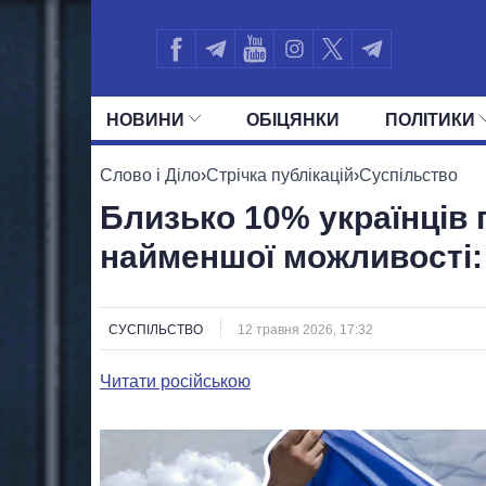
НОВИНИ
ОБIЦЯНКИ
ПОЛIТИКИ
УСІ ПОЛІТИКИ
ПРЕЗИДЕНТ І ОФ
Слово і Діло
›
Стрічка публікацій
›
Суспільство
Близько 10% українців 
найменшої можливості: 
СУСПІЛЬСТВО
12 травня 2026, 17:32
Читати російською