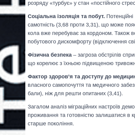
розряду «турбує» у стан «постійного стрес
Соціальна ізоляція та побут.
Потенційні 
самотність (3,68 проти 3,31), що може по
кола вже перебуває за кордоном. Також в
побутового дискомфорту (відключення світл
Фізична безпека
– загроза обстрілів спри
що корелює з їхньою підвищеною тривожні
Фактор здоров’я та доступу до медици
власного самопочуття та медичного забез
бали), ніж для решти опитаних (3,41).
Загалом аналіз міграційних настроїв демо
проживання та готовністю залишатися в кр
старше покоління.