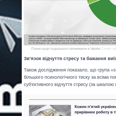
Плани щодо подальшого проживання в Україні
Слово і д
Зв’язок відчуття стресу та бажання виї
Також дослідження показало, що група «з 
більшого психологічного тиску за всіма п
суб'єктивного відчуття стресу (за шкалою в
Кожен пʼятий україне
прирівнює роботу в т