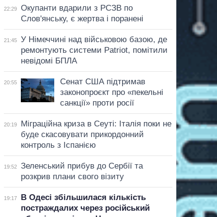
Окупанти вдарили з РСЗВ по
22:29
Слов'янську, є жертва і поранені
У Німеччині над військовою базою, де
21:45
ремонтують системи Patriot, помітили
невідомі БПЛА
Сенат США підтримав
20:55
законопроєкт про «пекельні
санкції» проти росії
Міграційна криза в Сеуті: Італія поки не
20:19
буде скасовувати прикордонний
контроль з Іспанією
Зеленський прибув до Сербії та
19:52
розкрив плани свого візиту
В Одесі збільшилася кількість
19:17
постраждалих через російський