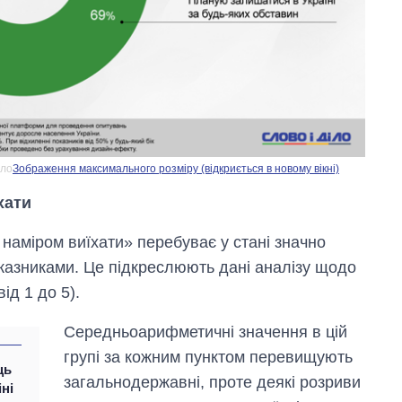
іло
Зображення максимального розміру (відкриється в новому вікні)
хати
наміром виїхати» перебуває у стані значно
оказниками. Це підкреслюють дані аналізу щодо
ід 1 до 5).
Середньоарифметичні значення в цій
групі за кожним пунктом перевищують
ць
загальнодержавні, проте деякі розриви
іні