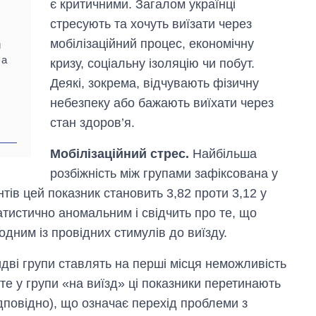
є критичними. Загалом українці
стресують та хочуть виїзати через
,
мобілізаційний процес, економічну
и
 а
кризу, соціальну ізоляцію чи побут.
Деякі, зокрема, відчувають фізичну
небезпеку або бажають виїхати через
стан здоров’я.
Мобілізаційний стрес.
Найбільша
розбіжність між групами зафіксована у
нтів цей показник становить 3,82 проти 3,12 у
татистично аномальним і свідчить про те, що
 одним із провідних стимулів до виїзду.
ві групи ставлять на перші місця неможливість
те у групи «на виїзд» ці показники перетинають
ідповідно), що означає перехід проблеми з