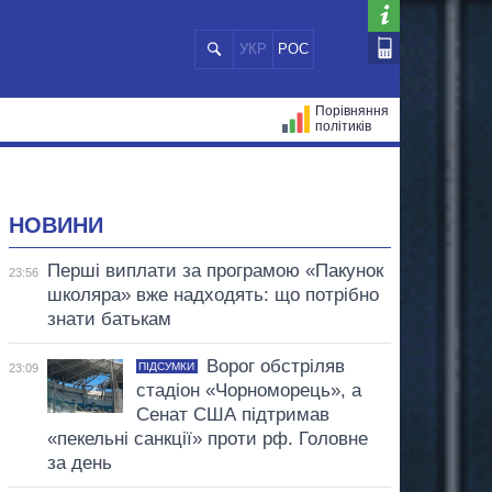
УКР
РОС
Порівняння
політиків
ЦІЙ
МЕРИ МІСТ
ВСІ ПЕРСОНИ
НОВИНИ
Перші виплати за програмою «Пакунок
23:56
школяра» вже надходять: що потрібно
знати батькам
Ворог обстріляв
ПІДСУМКИ
23:09
стадіон «Чорноморець», а
Сенат США підтримав
«пекельні санкції» проти рф. Головне
за день