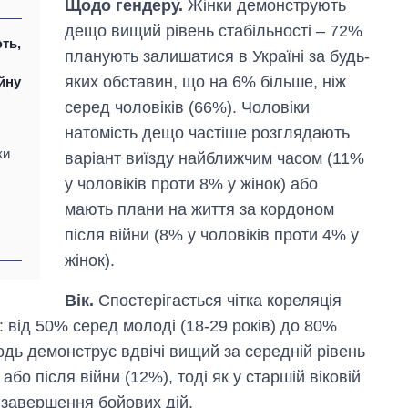
Щодо гендеру.
Жінки демонструють
дещо вищий рівень стабільності – 72%
ть,
планують залишатися в Україні за будь-
яких обставин, що на 6% більше, ніж
йну
серед чоловіків (66%). Чоловіки
натомість дещо частіше розглядають
ки
варіант виїзду найближчим часом (11%
у чоловіків проти 8% у жінок) або
мають плани на життя за кордоном
після війни (8% у чоловіків проти 4% у
жінок).
Вік.
Спостерігається чітка кореляція
: від 50% серед молоді (18-29 років) до 80%
одь демонструє вдвічі вищий за середній рівень
о після війни (12%), тоді як у старшій віковій
 завершення бойових дій.