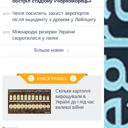
обстріл стадіону «Чорноморець»
Чехія посилить захист аеропортів
18:45
після інциденту з дроном у Лейпцигу
Міжнародні резерви України
18:09
скоротилися у липні
Більше новин
ІНФОГРАФІКА
Скільки картоплі
вирощували в
Україні до і під час
великої війни