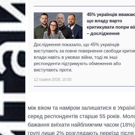
45% українців вважаю
що владу варто
критикувати попри ві
– дослідження
Дослідження показало, що 45% українців
виступають за повне повернення свободи крити
влади навіть в умовах війни, тоді як інші
респонденти підтримують обмеження або
виступають проти.
12 травня 2026, 15:50
між віком та наміром залишатися в Україні
серед респондентів старше 55 років. Мол
бажання виїхати найближчим часом (18%) аб
групі лише 2% розглядають переїзд після