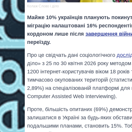
Колаж Слово і діло
Майже 10% українців планують покинути
міграцію налаштовані 16% респонденті
кордоном лише після
завершення війн
переїзду.
Про це свідчать дані соціологічного
дослі
діло» з 25 по 30 квітня 2026 року методо
1200 інтернет-користувачів віком 18 років 
тимчасово окупованих територій (статисти
2,89%) на спеціалізованій платформі дл
Computer Assisted Web Interviewing).
Проте, більшість опитаних (69%) демонстр
залишатися в Україні за будь-яких обставин
подальшими планами, становить 15%. Тоб