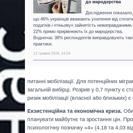
до мародерства
Дослідження показало
що 46% українців вважають ухилення від сплат
податків і «тіньову» зайнятість невиправданими,
22% прямо прирівнюють їх до мародерства.
Водночас 38% респондентів виправдовують такі
практики.
12 травня 2026, 14:24
питанні мобілізації. Для потенційних мігра
загальній вибірці. Розрив у 0,7 пункту є с
ризик мобілізації (власної або близьких) є
Екзистенційна та економічна криза.
Обид
планувати майбутнє та зростання цін. Про
психологічну позначку «4» (4,18 та 4,03 в