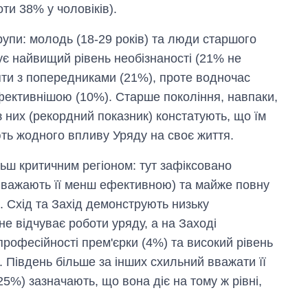
ти 38% у чоловіків).
рупи: молодь (18-29 років) та люди старшого
рує найвищий рівень необізнаності (21% не
яти з попередниками (21%), проте водночас
ефективнішою (10%). Старше покоління, навпаки,
з них (рекордний показник) констатують, що їм
ають жодного впливу Уряду на своє життя.
льш критичним регіоном: тут зафіксовано
вважають її менш ефективною) та майже повну
). Схід та Захід демонструють низьку
не відчуває роботи уряду, а на Заході
рофесійності прем'єрки (4%) та високий рівень
 Південь більше за інших схильний вважати її
25%) зазначають, що вона діє на тому ж рівні,