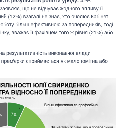
ість результатів роботи уряду:
42%
заявляє, що не відчуває жодного впливу її
мий (12%) взагалі не знає, хто очолює Кабінет
роботу більш ефективною за попередників, тоді
інку, вважає її фахівцем того ж рівня (21%) або
на результативність виконавчої влади
 прем'єрки сприймається як малопомітна або