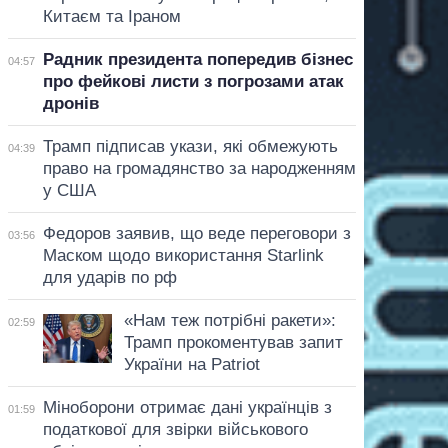
Китаєм та Іраном
Радник президента попередив бізнес
04:57
про фейкові листи з погрозами атак
дронів
Трамп підписав укази, які обмежують
04:39
право на громадянство за народженням
у США
Федоров заявив, що веде переговори з
03:56
Маском щодо використання Starlink
для ударів по рф
«Нам теж потрібні ракети»:
02:59
Трамп прокоментував запит
України на Patriot
Міноборони отримає дані українців з
01:59
податкової для звірки військового