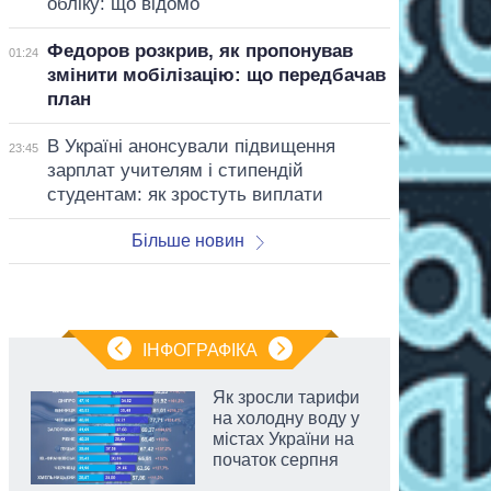
обліку: що відомо
Федоров розкрив, як пропонував
01:24
змінити мобілізацію: що передбачав
план
В Україні анонсували підвищення
23:45
зарплат учителям і стипендій
студентам: як зростуть виплати
Більше новин
ІНФОГРАФІКА
Як зросли тарифи
на холодну воду у
містах України на
початок серпня