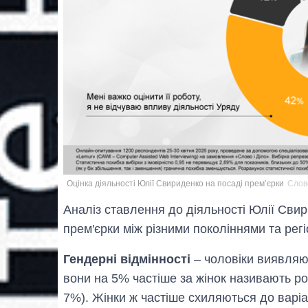
Оцінка діяльності Юлії Свириденко на посаді прем’єрки
Слово
Аналіз ставлення до діяльності Юлії Свир
прем'єрки між різними поколіннями та регі
Гендерні відмінності
– чоловіки виявляю
вони на 5% частіше за жінок називають 
7%). Жінки ж частіше схиляються до варіан