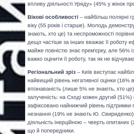
впливу діяльності Уряду» (45% у жінок про
Вікові особливості
– найбільш полярні г
віку (55 років і старше). Молодь демонст
знають, хто це) та неспроможності порівн
дещо частіше за інших вважає її роботу 
майже повністю знає прем'єрку, але 56% і
важко оцінити її роботу, так як не відчув
Регіональний зріз
– Київ виступає найбі
найвищий рівень негативної оцінки (16% 
впізнаваність (лише 5% не знають, хто це
залученість: на Сході кожен другий (51%) 
зафіксовано найнижчий рівень підтримки п
незнання (19% не знають Ю. Свириденко).
діяльність інерційною – чверть опитаних (
що й попередники.