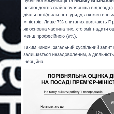
публічної комунікації та
низьку впізнаван
респондентів (найпопулярніша відповідь) 
діяльності/діяльності уряду, а кожен вось
міністрів. Лише 7% опитаних вважають її 
як основна частина тих, хто зміг надати оц
менш професійною (9%).
Таким чином, загальний суспільний запит 
залишається незадоволеним, а діяльність
інерційна.