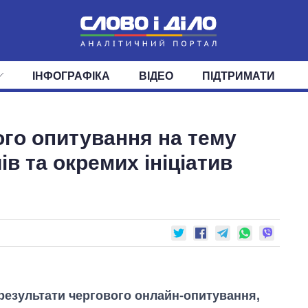
ІНФОГРАФІКА
ВІДЕО
ПІДТРИМАТИ
ІС
СТРІЧКА
ВЕРХОВНА РАДА
ПОДІЇ
СТАТТІ
КАБІНЕТ МІНІСТРІВ
ДУМКИ
ОГЛЯДИ
ГОЛОВИ ОБЛАДМІНІСТРА
ДАЙДЖЕСТИ
ого опитування на тeму
ПОЛІТИКА
ДЕПУТАТИ
ЕКОНОМІКА
КОМІТЕТИ
СУСПІЛЬСТВО
ФРАКЦІЇ
ОКРУГИ
СВІТ
ів та окремих ініціатив
 результати чергового онлайн-опитування,