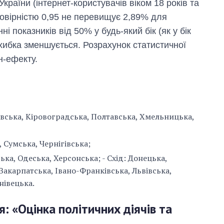
раїни (інтернет-користувачів віком 18 років та
мовірністю 0,95 не перевищує 2,89% для
і показників від 50% у будь-який бік (як у бік
хибка зменшується. Розрахунок статистичної
н-ефекту.
вська, Кіровоградська, Полтавська, Хмельницька,
 Сумська, Чернігівська;
ька, Одеська, Херсонська; ⁠- Схід: Донецька,
, Закарпатська, Івано-Франківська, Львівська,
Як змінився
нівецька.
бюджет
Міністерства
: «Оцінка політичних діячів та
оборони за 13
років війни з