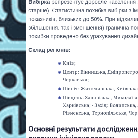
Вибірка
репрезентує доросле населення Ук
старше). Статистична похибка вибірки з і
показників, близьких до 50%. При відхиленн
збільшення, так і зменшення) гранична по
похибки проведено без урахування дизай
Склад регіонів:
Київ;
Центр: Вінницька, Дніпропетро
Черкаська;
Північ: Житомирська, Київська,
⁠Південь: Запорізька, Миколаївс
Харківська; ⁠- Захід: Волинська
Рівненська, Тернопільська, Чер
Основні результати дослідження
окремих ініціатив влади»