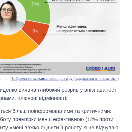
 і діло
Зображення максимального розміру (відкриється в новому вікні)
иденко виявив глибокий розрив у впізнаваності
онами. Ключові відмінності:
ться більш поінформованими та критичними:
роботу прем'єрки менш ефективною (12% проти
ту «мені важко оцінити її роботу, я не відчуваю