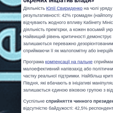
Діяльність
Юлії Свириденко
на чолі уряду
результативності: 42% громадян (найпопу
відчувають жодного впливу Кабінету Мініс
діяльність прем’єрки, а кожен восьмий укр
Найвищий рівень критичності демонструє К
залишаються переважно дезорієнтованими
сприймаючи її як малопомітну або інерційн
Програма
компенсації на пальне
сприймає
малоефективний напівзахід або політичний
частку реальної підтримки. Найбільш кри
Півдня, які вбачають в ініціативі маніпул
залишається єдиною віковою групою з відн
Суспільне
сприйняття чинного президе
відсутністю байдужості: 42,5% респондент