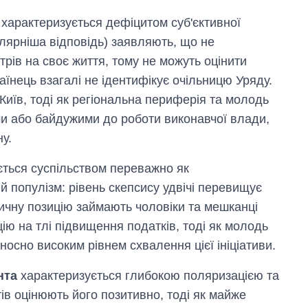
росією
 характеризується дефіцитом суб'єктивної
лярніша відповідь) заявляють, що не
трів на своє життя, тому не можуть оцінити
аїнець взагалі не ідентифікує очільницю Уряду.
иїв, тоді як регіональна периферія та молодь
 або байдужими до роботи виконавчої влади,
у.
ться суспільством переважно як
 популізм: рівень скепсису удвічі перевищує
тичну позицію займають чоловіки та мешканці
яцію на тлі підвищення податків, тоді як молодь
осно високим рівнем схвалення цієї ініціативи.
нта
характеризується глибокою поляризацією та
ів оцінюють його позитивно, тоді як майже