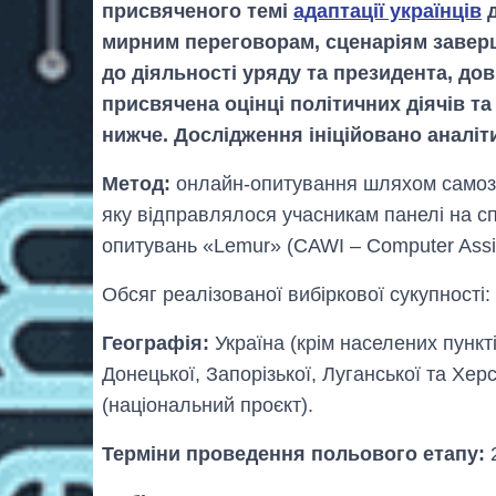
присвяченого темі
адаптації українців
д
мирним переговорам, сценаріям завер
до діяльності уряду та президента, дов
присвячена оцінці політичних діячів та
нижче. Дослідження ініційовано аналіт
Метод:
онлайн-опитування шляхом самоза
яку відправлялося учасникам панелі на с
опитувань «Lemur» (CAWI – Computer Assis
Обсяг реалізованої вибіркової сукупності:
Географія:
Україна (крім населених пункт
Донецької, Запорізької, Луганської та Хер
(національний проєкт).
Терміни проведення польового етапу:
2