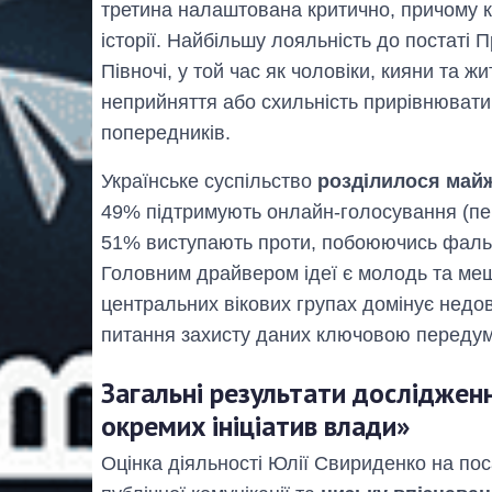
третина налаштована критично, причому к
історії. Найбільшу лояльність до постаті
Півночі, у той час як чоловіки, кияни та
неприйняття або схильність прирівнювати 
попередників.
Українське суспільство
розділилося майж
49% підтримують онлайн-голосування (пер
51% виступають проти, побоюючись фальс
Головним драйвером ідеї є молодь та меш
центральних вікових групах домінує недо
питання захисту даних ключовою передумо
Загальні результати дослідженн
окремих ініціатив влади»
Оцінка діяльності Юлії Свириденко на поса