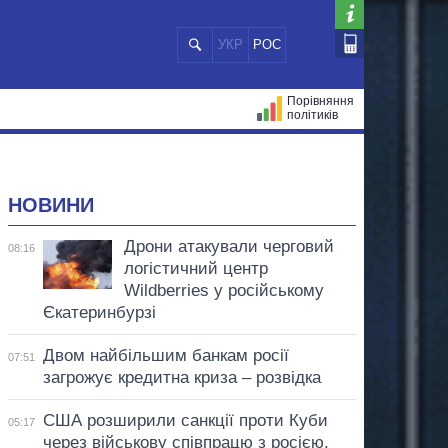
УКР
РОС
Порівняння
політиків
ЦІЙ
МЕРИ МІСТ
ВСІ ПЕРСОНИ
НОВИНИ
Дрони атакували черговий
08:16
логістичний центр
Wildberries у російському
Єкатеринбурзі
Двом найбільшим банкам росії
07:51
загрожує кредитна криза – розвідка
США розширили санкції проти Куби
05:17
через військову співпрацю з росією,