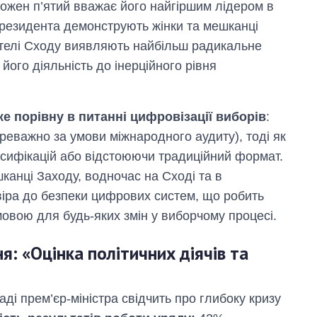
ожен п’ятий вважає його найгіршим лідером в
 Президента демонструють жінки та мешканці
 жителі Сходу виявляють найбільш радикальне
його діяльність до інерційного рівня
е порівну в питанні цифровізації виборів
:
еважно за умови міжнародного аудиту), тоді як
ифікацій або відстоюючи традиційний формат.
канці Заходу, водночас на Сході та в
віра до безпеки цифрових систем, що робить
вою для будь-яких змін у виборчому процесі.
я: «Оцінка політичних діячів та
ді прем’єр-міністра свідчить про глибоку кризу