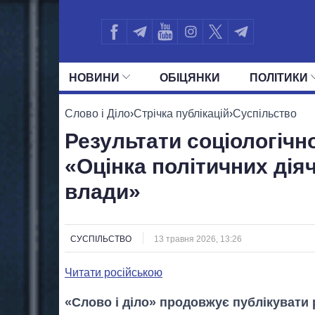
НОВИНИ
ОБIЦЯНКИ
ПОЛIТИКИ
УСІ ПОЛІТИКИ
ПРЕЗИДЕНТ І ОФ
Слово і Діло
›
Стрічка публікацій
›
Суспільство
Результати соціологічн
«Оцінка політичних діяч
влади»
СУСПІЛЬСТВО
13 травня 2026, 13:26
Читати російською
«Слово і діло» продовжує публікувати