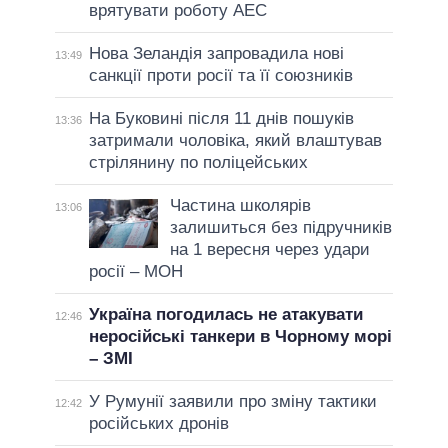
врятувати роботу АЕС
Нова Зеландія запровадила нові
13:49
санкції проти росії та її союзників
На Буковині після 11 днів пошуків
13:36
затримали чоловіка, який влаштував
стрілянину по поліцейських
Частина школярів
13:06
залишиться без підручників
на 1 вересня через удари
росії – МОН
Україна погодилась не атакувати
12:46
неросійські танкери в Чорному морі
– ЗМІ
У Румунії заявили про зміну тактики
12:42
російських дронів