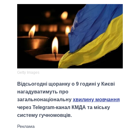
Getty Images
Відсьогодні щоранку о 9 годині у Києві
нагадуватимуть про
загальнонаціональну
хвилину мовчання
через Telegram-канал КМДА та міську
систему гучномовців.