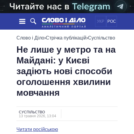
УКР
РОС
НОВИНИ
Слово і Діло
›
Стрічка публікацій
›
Суспільство
Не лише у метро та на
ОБIЦЯНКИ
СТРІЧКА
ПОЛІТИКА
Майдані: у Києві
ПОДІЇ
ЕКОНОМІКА
ПОЛIТИКИ
задіють нові способи
СТАТТІ
СУСПІЛЬСТВО
ІНФОГРАФІКА
ДУМКИ
СВІТ
УСІ ПОЛІТИКИ
оголошення хвилини
ОГЛЯДИ
ПРЕЗИДЕНТ І ОФІС
мовчання
ВІДЕО
ДАЙДЖЕСТИ
ВЕРХОВНА РАДА
ПІДТРИМАТИ
КАБІНЕТ МІНІСТРІВ
ГОЛОВИ ОБЛАДМІНІСТРАЦІЙ
СУСПІЛЬСТВО
ПОРІВНЯННЯ ПОЛІТИКІВ
13 травня 2026, 13:04
МЕРИ МІСТ
Читати російською
ВСІ ПЕРСОНИ