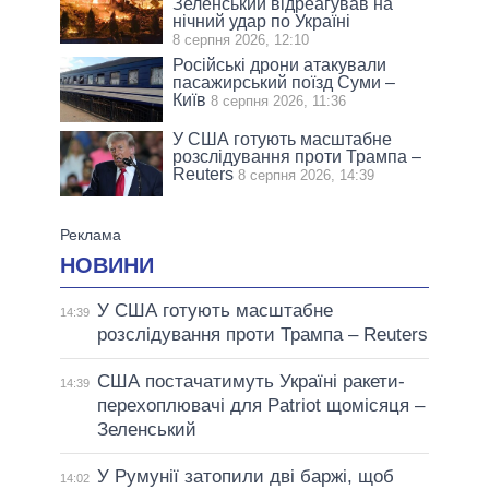
Зеленський відреагував на
нічний удар по Україні
8 серпня 2026, 12:10
Російські дрони атакували
пасажирський поїзд Суми –
Київ
8 серпня 2026, 11:36
У США готують масштабне
розслідування проти Трампа –
Reuters
8 серпня 2026, 14:39
НОВИНИ
У США готують масштабне
14:39
розслідування проти Трампа – Reuters
США постачатимуть Україні ракети-
14:39
перехоплювачі для Patriot щомісяця –
Зеленський
У Румунії затопили дві баржі, щоб
14:02