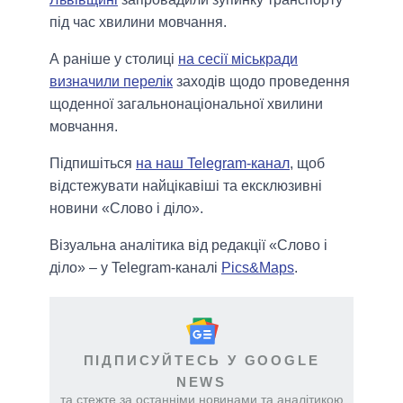
під час хвилини мовчання.
А раніше у столиці
на сесії міськради
визначили перелік
заходів щодо проведення
щоденної загальнонаціональної хвилини
мовчання.
Підпишіться
на наш Telegram-канал
, щоб
відстежувати найцікавіші та ексклюзивні
новини «Слово і діло».
Візуальна аналітика від редакції «Слово і
діло» – у Telegram-каналі
Pics&Maps
.
ПІДПИСУЙТЕСЬ У GOOGLE
NEWS
та стежте за останніми новинами та аналітикою