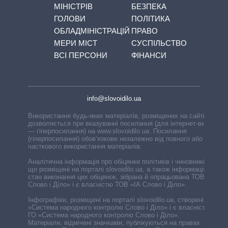
МІНІСТРІВ
БЕЗПЕКА
ГОЛОВИ
ПОЛІТИКА
ОБЛАДМІНІСТРАЦІЙ
ПРАВО
МЕРИ МІСТ
СУСПІЛЬСТВО
ВСІ ПЕРСОНИ
ФІНАНСИ
info@slovoidilo.ua
Використання будь-яких матеріалів, розміщених на сайті,
дозволяється при вказуванні посилання (для інтернет-видань
— гіперпосилання) на www.slovoidilo.ua. Посилання
(гіперпосилання) обов’язкове незалежно від повного або
часткового використання матеріалів.
Аналітична інформація про обіцянки політиків і чиновників,
що розміщені на порталі slovoidilo.ua, а також інформація про
стан виконання цих обіцянок, зібрана й опрацьована ТОВ «ІА
Слово і Діло» і є власністю ТОВ «ІА Слово і Діло».
Інфографіки, розміщені на порталі slovoidilo.ua, створені ГО
«Система народного контролю Слово і Діло» і є власністю
ГО «Система народного контролю Слово і Діло».
Матеріали, відмічені значками, публікуються на правах