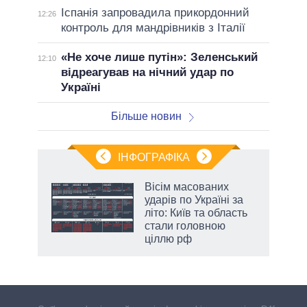
Іспанія запровадила прикордонний
12:26
контроль для мандрівників з Італії
«Не хоче лише путін»: Зеленський
12:10
відреагував на нічний удар по
Україні
Більше новин
ІНФОГРАФІКА
Вісім масованих
раїні
ударів по Україні за
ої
літо: Київ та область
стали головною
ціллю рф