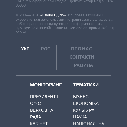
Cуб'єкт у сфері онлайн-медіа. Ідентифікатор медіа – R40-
05063
© 2009—2026
«Слово і Діло»
.
Всі права захищені і
охороняються законом. Адміністрація сайту залишає за
собою право не погоджуватися з інформацією, яка
публікується на сайті, власниками або авторами якої є треті
особи.
УКР
РОС
ПРО НАС
КОНТАКТИ
ПРАВИЛА
МОНІТОРИНГ
ТЕМАТИКИ
ПРЕЗИДЕНТ І
БІЗНЕС
ОФІС
ЕКОНОМІКА
ВЕРХОВНА
КУЛЬТУРА
РАДА
НАУКА
КАБІНЕТ
НАЦІОНАЛЬНА