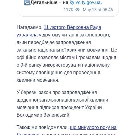
Нагадаємо,
11 лютого Верховна Рада
ухвалила у
другому читанні законопроєкт,
який передбачає запровадження
загальнонаціональної хвилини мовчання. Це
офіційно дозволяє містам і громадам щодня
о 9-й ранку використовувати національну
систему оповіщення для проведення
хвилини мовчання.
У березні закон про запровадження
щоденної загальнонаціональної хвилини
мовчання підписав президент України
Володимир Зеленський.
Також ми повідомляли,
що минулого року на
Львівщині
запровадили зупинку транспорту