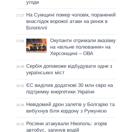
угоди
На Сумщині помер чоловік, поранений
17:27
внаслідок ворожої атаки на ринок в
Білопіллі
Окупанти отримали вказівку
17:01
на «вільне полювання» на
Херсонщині – ОВА
Сербія допоможе відбудувати одне з
16:48
українських міст
ЄС виділив додаткові 30 млн євро на
16:42
підтримку енергетики України
Невідомий дрон залетів у Болгарію та
16:36
вибухнув біля кордону з Румунією
Росіяни атакували Нікополь: згорів
16:16
автобус, загинув водій