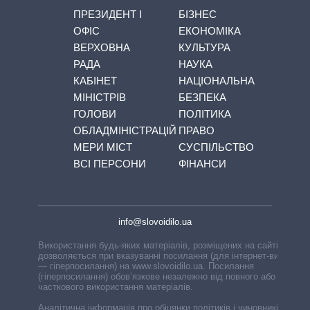
ПРЕЗИДЕНТ І
БІЗНЕС
ОФІС
ЕКОНОМІКА
ВЕРХОВНА
КУЛЬТУРА
РАДА
НАУКА
КАБІНЕТ
НАЦІОНАЛЬНА
МІНІСТРІВ
БЕЗПЕКА
ГОЛОВИ
ПОЛІТИКА
ОБЛАДМІНІСТРАЦІЙ
ПРАВО
МЕРИ МІСТ
СУСПІЛЬСТВО
ВСІ ПЕРСОНИ
ФІНАНСИ
info@slovoidilo.ua
Використання будь-яких матеріалів, розміщених на сайті,
дозволяється при вказуванні посилання (для інтернет-видань
— гіперпосилання) на www.slovoidilo.ua. Посилання
(гіперпосилання) обов’язкове незалежно від повного або
часткового використання матеріалів.
Аналітична інформація про обіцянки політиків і чиновників,