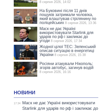
8 серпня 2026, 14:02
На Буковині після 11 днів
пошуків затримали чоловіка,
який влаштував стрілянину по
поліцейських
8 серпня 2026, 13:36
Маск не дає Україні
використовувати Starlink для
ударів по рф і закликає до
угоди
8 серпня 2026, 17:34
Жодної цілої ТЕС: Зеленський
описав ситуацію в енергетиці
України
8 серпня 2026, 15:38
Росіяни атакували Нікополь:
згорів автобус, загинув водій
8 серпня 2026, 16:16
НОВИНИ
Маск не дає Україні використовувати
17:34
Starlink для ударів по рф і закликає до