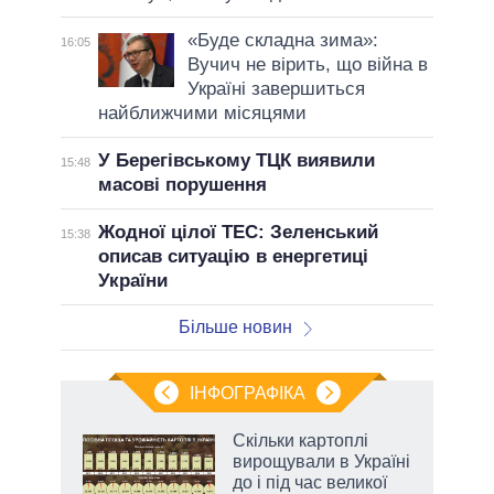
«Буде складна зима»:
16:05
Вучич не вірить, що війна в
Україні завершиться
найближчими місяцями
У Берегівському ТЦК виявили
15:48
масові порушення
Жодної цілої ТЕС: Зеленський
15:38
описав ситуацію в енергетиці
України
Більше новин
ІНФОГРАФІКА
Скільки картоплі
 за
вирощували в Україні
асть
до і під час великої