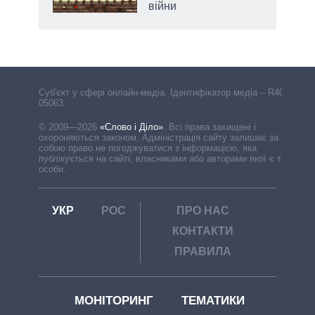
війни
Cуб'єкт у сфері онлайн-медіа. Ідентифікатор медіа – R40-
05063
© 2009—2026
«Слово і Діло»
.
Всі права захищені і
охороняються законом. Адміністрація сайту залишає за
собою право не погоджуватися з інформацією, яка
публікується на сайті, власниками або авторами якої є треті
особи.
УКР
РОС
ПРО НАС
КОНТАКТИ
ПРАВИЛА
МОНІТОРИНГ
ТЕМАТИКИ