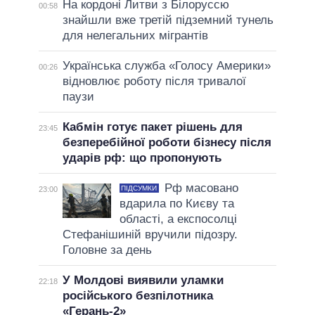
На кордоні Литви з Білоруссю
00:58
знайшли вже третій підземний тунель
для нелегальних мігрантів
Українська служба «Голосу Америки»
00:26
відновлює роботу після тривалої
паузи
Кабмін готує пакет рішень для
23:45
безперебійної роботи бізнесу після
ударів рф: що пропонують
Рф масовано
ПІДСУМКИ
23:00
вдарила по Києву та
області, а експосолці
Стефанішиній вручили підозру.
Головне за день
У Молдові виявили уламки
22:18
російського безпілотника
«Герань-2»