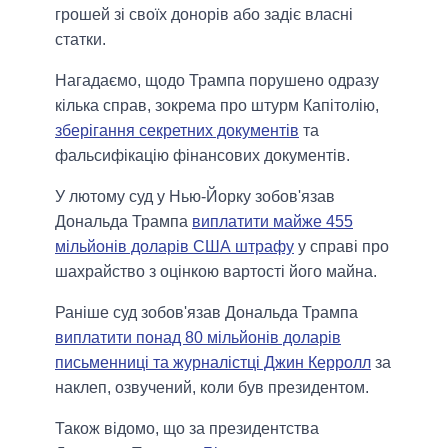
грошей зі своїх донорів або задіє власні
статки.
Нагадаємо, щодо Трампа порушено одразу
кілька справ, зокрема про штурм Капітолію,
зберігання секретних документів
та
фальсифікацію фінансових документів.
У лютому суд у Нью-Йорку зобов'язав
Дональда Трампа
виплатити майже 455
мільйонів доларів США штрафу
у справі про
шахрайство з оцінкою вартості його майна.
Раніше суд зобов'язав Дональда Трампа
виплатити понад 80 мільйонів доларів
письменниці та журналістці Джин Керролл
за
наклеп, озвучений, коли був президентом.
Також відомо, що за президентства