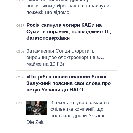
російському Ярославлі спалахнули
пожежі: що відомо
Росія скинула чотири КАБи на
04:37
Суми: є поранені, пошкоджено ТЦ і
багатоповерхівки
Затемнення Сонця скоротить
03:59
виробництво електроенергії в ЄС
майже на 10 ГВт
«Потрібен новий силовий блок»:
02:59
Залужний пояснив свої слова про
вступ України до НАТО
Кремль готував замах на
02:15
очільника компанії, що
постачає дрони Україні –
Die Zeit