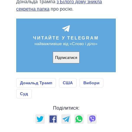
Дональда Трампа
з Білого дому зникла
секретна папка
про росію.
ЧИТАЙТЕ У TELEGRAM
найважливіше від «Слово і діло»
Підписатися
Дональд Трамп
США
Вибори
Суд
Поділитися: