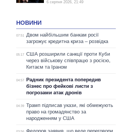
6 серпня 2026, 21:49
НОВИНИ
Двом найбільшим банкам росії
07:51
загрожує кредитна криза – розвідка
США розширили санкції проти Куби
05:17
через військову співпрацю з росією,
Китаєм та Іраном
Радник президента попередив
04:57
бізнес про фейкові листи з
погрозами атак дронів
Трамп підписав укази, які обмежують
04:39
право на громадянство за
народженням у США
Федоров заявив, що веде переговори
03:56