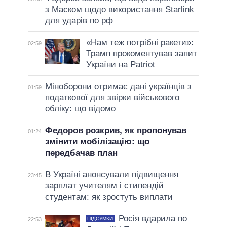
з Маском щодо використання Starlink
для ударів по рф
«Нам теж потрібні ракети»:
02:59
Трамп прокоментував запит
України на Patriot
Міноборони отримає дані українців з
01:59
податкової для звірки військового
обліку: що відомо
Федоров розкрив, як пропонував
01:24
змінити мобілізацію: що
передбачав план
В Україні анонсували підвищення
23:45
зарплат учителям і стипендій
студентам: як зростуть виплати
Росія вдарила по
ПІДСУМКИ
22:53