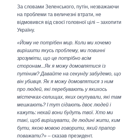
За словами Зеленського, путін, незважаючи
на проблеми та величезні втрати, не
відмовився від своєї головної цілі – захопити
Україну.
«Йому не потрібен мир. Коли ми хочемо
вирішити якусь проблему, ми повинні
зрозуміти, що це потрібно всім
сторонам...Як я можу домовлятися із
путіним? Давайте на секунду забудемо, що
він убивця. Як я можу домовлятися з ним
про людей, які перебувають у якихось
містечках-селищах, яких окупували, які там
мешкають? І тут сідають двоє людей і
кажуть: нехай вони будуть твої. Хто ми
такі, щоб вирішувати, де людині жити, ким
бути, якою мовою говорити, який прапор
поважати?»
– сказав президент.