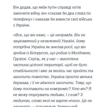
Він додав, що якби путін справді хотів
закінчити війну, він «сказав би два слова по
телефону» і наказав би вивести свої війська
з України.
«Все, що він каже, – це неправда. Він не
зацікавлений у незалежній Україні, йому
потрібна Україна як анклав росії, що він
зробив із Білоруссю, що робив із Молдовою,
Грузією. Скрізь, як у нас – захоплена
частина цілісної території, щоб не було
стабільності і вже за якийсь час прийти та
захопити повністю. Україна просто велика
держава, і її не вдалося захопити. Тому, що
йому поставити на компроміс? Хто він? Я
не можу торгувати людьми. І з ким? З
людиною, слово якої не варте нічого. Це не
гарантії»,
– підсумував Зеленський.