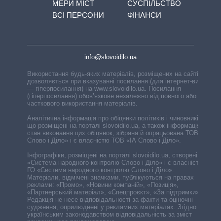
МЕРИ МІСТ
СУСПІЛЬСТВО
ВСІ ПЕРСОНИ
ФІНАНСИ
info@slovoidilo.ua
Використання будь-яких матеріалів, розміщених на сайті,
дозволяється при вказуванні посилання (для інтернет-видань
— гіперпосилання) на www.slovoidilo.ua. Посилання
(гіперпосилання) обов’язкове незалежно від повного або
часткового використання матеріалів.
Аналітична інформація про обіцянки політиків і чиновників,
що розміщені на порталі slovoidilo.ua, а також інформація про
стан виконання цих обіцянок, зібрана й опрацьована ТОВ «ІА
Слово і Діло» і є власністю ТОВ «ІА Слово і Діло».
Інфографіки, розміщені на порталі slovoidilo.ua, створені ГО
«Система народного контролю Слово і Діло» і є власністю
ГО «Система народного контролю Слово і Діло».
Матеріали, відмічені значками, публікуються на правах
реклами: «Промо», «Новини компаній», «Позиція»,
«Партнерський матеріал», «Спецпроєкт», «За підтримки».
Редакція не несе відповідальності за факти та оціночні
судження, оприлюднені у рекламних матеріалах. Згідно з
українським законодавством відповідальність за зміст