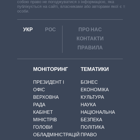
собою право не погоджуватися з інформацією, яка
публікується на сайті, власниками або авторами якої є треті
особи.
УКР
РОС
ПРО НАС
КОНТАКТИ
ПРАВИЛА
МОНІТОРИНГ
ТЕМАТИКИ
ПРЕЗИДЕНТ І
БІЗНЕС
ОФІС
ЕКОНОМІКА
ВЕРХОВНА
КУЛЬТУРА
РАДА
НАУКА
КАБІНЕТ
НАЦІОНАЛЬНА
МІНІСТРІВ
БЕЗПЕКА
ГОЛОВИ
ПОЛІТИКА
ОБЛАДМІНІСТРАЦІЙ
ПРАВО