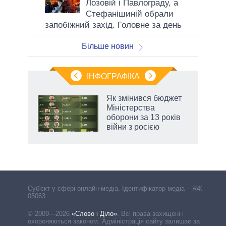
Лозовій і Павлограду, а
Стефанішиній обрали
запобіжний захід. Головне за день
Більше новин
ІНФОГРАФІКА
Як змінився бюджет
ть
Міністерства
оборони за 13 років
війни з росією
Cуб'єкт у сфері онлайн-медіа. Ідентифікатор медіа – R40-
05063
© 2009—2026
«Слово і Діло»
.
Всі права захищені і
охороняються законом. Адміністрація сайту залишає за