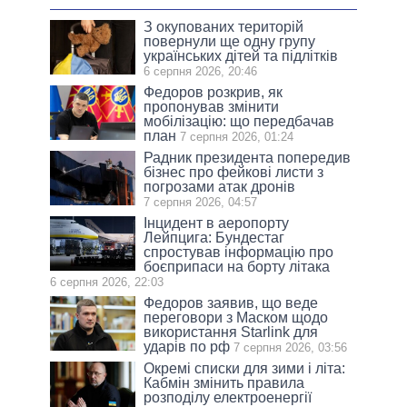
З окупованих територій
повернули ще одну групу
українських дітей та підлітків
6 серпня 2026, 20:46
Федоров розкрив, як
пропонував змінити
мобілізацію: що передбачав
план
7 серпня 2026, 01:24
Радник президента попередив
бізнес про фейкові листи з
погрозами атак дронів
7 серпня 2026, 04:57
Інцидент в аеропорту
Лейпцига: Бундестаг
спростував інформацію про
боєприпаси на борту літака
6 серпня 2026, 22:03
Федоров заявив, що веде
переговори з Маском щодо
використання Starlink для
ударів по рф
7 серпня 2026, 03:56
Окремі списки для зими і літа:
Кабмін змінить правила
розподілу електроенергії