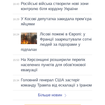
Російські війська створили нові зони
16:43
контролю біля кордону України
У Косові депутатка закидала прем’єра
16:29
яйцями
Лісові пожежі в Європі: у
16:24
Франції заарештували сотні
людей за підозрами у
підпалах
На Херсонщині розширили перелік
15:53
населених пунктів для обов'язкової
евакуації
Головний генерал США застеріг
15:34
команду Трампа від ескалації з Іраном
Більше новин