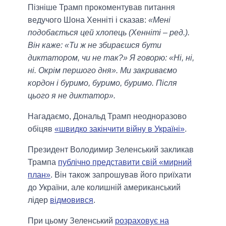
Пізніше Трамп прокоментував питання
ведучого Шона Хенніті і сказав:
«Мені
подобається цей хлопець (Хенніті – ред.).
Він каже: «Ти ж не збираєшся бути
диктатором, чи не так?» Я говорю: «Ні, ні,
ні. Окрім першого дня». Ми закриваємо
кордон і буримо, буримо, буримо. Після
цього я не диктатор».
Нагадаємо, Дональд Трамп неодноразово
обіцяв
«швидко закінчити війну в Україні»
.
Президент Володимир Зеленський закликав
Трампа
публічно представити свій «мирний
план»
. Він також запрошував його приїхати
до України, але колишній американський
лідер
відмовився
.
При цьому Зеленський
розраховує на