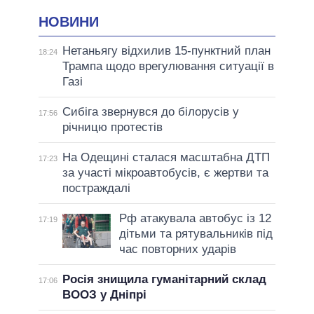
НОВИНИ
Нетаньягу відхилив 15-пунктний план
18:24
Трампа щодо врегулювання ситуації в
Газі
Сибіга звернувся до білорусів у
17:56
річницю протестів
На Одещині сталася масштабна ДТП
17:23
за участі мікроавтобусів, є жертви та
постраждалі
Рф атакувала автобус із 12
17:19
дітьми та рятувальників під
час повторних ударів
Росія знищила гуманітарний склад
17:06
ВООЗ у Дніпрі