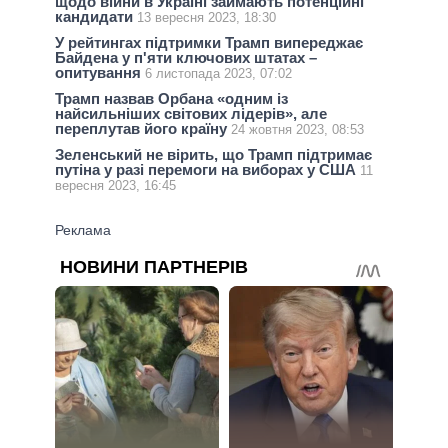
щодо війни в Україні займають потенційні
кандидати
13 вересня 2023, 18:30
У рейтингах підтримки Трамп випереджає
Байдена у п'яти ключових штатах –
опитування
6 листопада 2023, 07:02
Трамп назвав Орбана «одним із
найсильніших світових лідерів», але
переплутав його країну
24 жовтня 2023, 08:53
Зеленський не вірить, що Трамп підтримає
путіна у разі перемоги на виборах у США
11
вересня 2023, 16:45