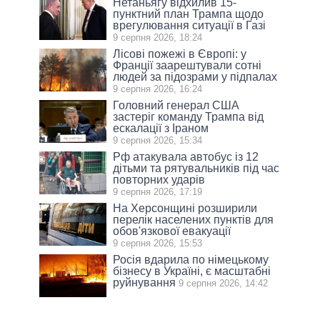
Нетаньягу відхилив 15-
пунктний план Трампа щодо
врегулювання ситуації в Газі
9 серпня 2026, 18:24
Лісові пожежі в Європі: у
Франції заарештували сотні
людей за підозрами у підпалах
9 серпня 2026, 16:24
Головний генерал США
застеріг команду Трампа від
ескалації з Іраном
9 серпня 2026, 15:34
Рф атакувала автобус із 12
дітьми та рятувальників під час
повторних ударів
9 серпня 2026, 17:19
На Херсонщині розширили
перелік населених пунктів для
обов'язкової евакуації
9 серпня 2026, 15:53
Росія вдарила по німецькому
бізнесу в Україні, є масштабні
руйнування
9 серпня 2026, 14:42