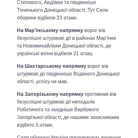
Степового, Авдіївки та південніше
Тоненького Донецької області. Тут Сили
оборони відбили 23 атаки.
На Мар’їнському напрямку
ворог вів
безуспішні штурмові дії в районах Мар’їнки
та Новомихайлівки Донецької області, де
українські воїни відбили 21 атаку.
На Шахтарському напрямку
ворог вів
штурмові дії південніше Водяного Донецької
області, успіху не мав.
На Запорізькому напрямку
противник вів
безуспішні штурмові дії неподалік
Роботиного та західніше Вербового
Запорізької області, де нашими захисниками
відбито 3 атаки.
Сили оборони України продовжують ведення