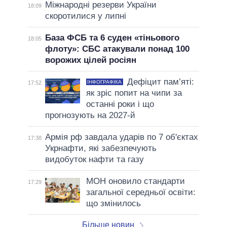
Міжнародні резерви України
18:09
скоротилися у липні
База ФСБ та 6 суден «тіньового
18:05
флоту»: СБС атакували понад 100
ворожих цілей росіян
Дефіцит пам’яті:
ІНФОГРАФІКА
17:52
як зріс попит на чипи за
останні роки і що
прогнозують на 2027-й
Армія рф завдала ударів по 7 об'єктах
17:38
Укрнафти, які забезпечують
видобуток нафти та газу
МОН оновило стандарти
17:29
загальної середньої освіти:
що змінилось
Більше новин