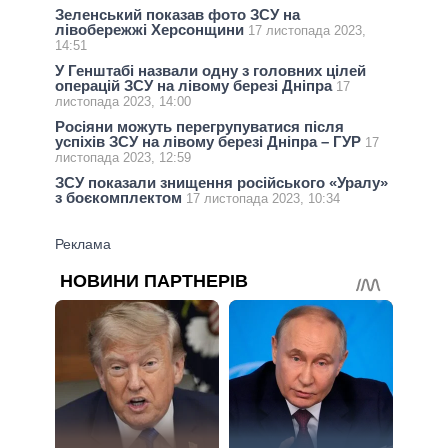
Зеленський показав фото ЗСУ на
лівобережжі Херсонщини
17 листопада 2023,
14:51
У Генштабі назвали одну з головних цілей
операцій ЗСУ на лівому березі Дніпра
17
листопада 2023, 14:00
Росіяни можуть перегрупуватися після
успіхів ЗСУ на лівому березі Дніпра – ГУР
17
листопада 2023, 12:59
ЗСУ показали знищення російського «Уралу»
з боєкомплектом
17 листопада 2023, 10:34