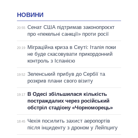
НОВИНИ
Сенат США підтримав законопроєкт
20:55
про «пекельні санкції» проти росії
Міграційна криза в Сеуті: Італія поки
20:19
не буде скасовувати прикордонний
контроль з Іспанією
Зеленський прибув до Сербії та
19:52
розкрив плани свого візиту
В Одесі збільшилася кількість
19:17
постраждалих через російський
обстріл стадіону «Чорноморець»
Чехія посилить захист аеропортів
18:45
після інциденту з дроном у Лейпцигу