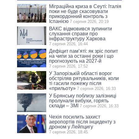
Міграційна криза в Сеуті: Італія
поки не буде скасовувати
прикордонний контроль з
Іспанією
7 серпня 2026, 20:19
ВАКС відмовився зупинити
слухання справи про
інфраструктуру Харкова
7 серпня 2026, 16:44
Дефіцит пам’яті: як зріс попит
на чипи за останні роки і що
прогнозують на 2027-й
7 серпня 2026, 17:52
У Запорізькій області ворог
обстріляв рятувальників, коли
ті гасили пожежу після
«прильоту»
7 серпня 2026, 16:33
У Брянську поблизу залізниці
пролунали вибухи, горять
склади – ЗМІ
7 серпня 2026, 16:33
Чехія посилить захист
аеропортів після інциденту з
дроном у Лейпцигу
7 серпня 2026, 18:45