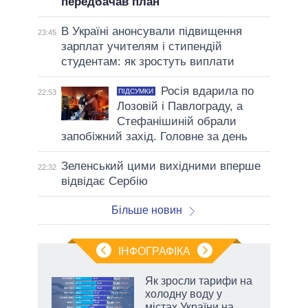
передбачав план
В Україні анонсували підвищення
23:45
зарплат учителям і стипендій
студентам: як зростуть виплати
Росія вдарила по
ПІДСУМКИ
22:53
Лозовій і Павлограду, а
Стефанішиній обрали
запобіжний захід. Головне за день
Зеленський цими вихідними вперше
22:32
відвідає Сербію
Більше новин
ІНФОГРАФІКА
Як зросли тарифи на
раїні
холодну воду у
ої
містах України на