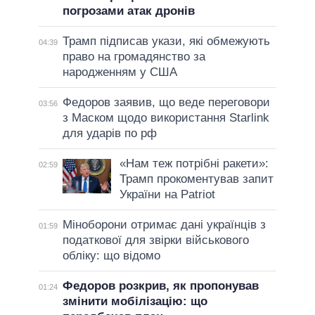
погрозами атак дронів
Трамп підписав укази, які обмежують
04:39
право на громадянство за
народженням у США
Федоров заявив, що веде переговори
03:56
з Маском щодо використання Starlink
для ударів по рф
«Нам теж потрібні ракети»:
02:59
Трамп прокоментував запит
України на Patriot
Міноборони отримає дані українців з
01:59
податкової для звірки військового
обліку: що відомо
Федоров розкрив, як пропонував
01:24
змінити мобілізацію: що