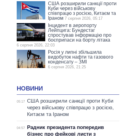
США розширили санкції проти
Куби через військову
співпрацю з росією, Китаєм та
Іраном
7 серпня 2026, 05:17
Інцидент в аеропорту
Лейпцига: Бундестаг
спростував інформацію про
боєприпаси на борту літака
6 серпня 2026, 22:03
Росія у липні збільшила
видобуток нафти та газового
конденсату – ЗМІ
6 серпня 2026, 21:25
НОВИНИ
США розширили санкції проти Куби
05:17
через військову співпрацю з росією,
Китаєм та Іраном
Радник президента попередив
04:57
бізнес про фейкові листи з