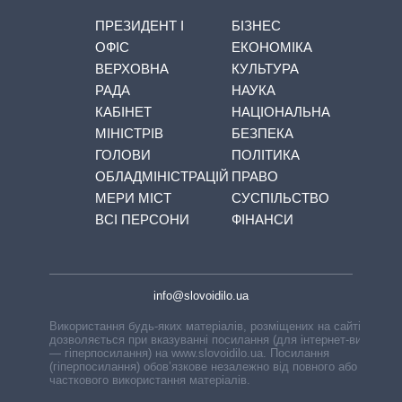
ПРЕЗИДЕНТ І
БІЗНЕС
ОФІС
ЕКОНОМІКА
ВЕРХОВНА
КУЛЬТУРА
РАДА
НАУКА
КАБІНЕТ
НАЦІОНАЛЬНА
МІНІСТРІВ
БЕЗПЕКА
ГОЛОВИ
ПОЛІТИКА
ОБЛАДМІНІСТРАЦІЙ
ПРАВО
МЕРИ МІСТ
СУСПІЛЬСТВО
ВСІ ПЕРСОНИ
ФІНАНСИ
info@slovoidilo.ua
Використання будь-яких матеріалів, розміщених на сайті,
дозволяється при вказуванні посилання (для інтернет-видань
— гіперпосилання) на www.slovoidilo.ua. Посилання
(гіперпосилання) обов’язкове незалежно від повного або
часткового використання матеріалів.