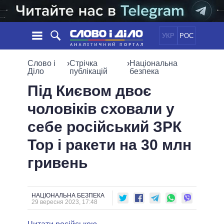
УКР
РОС
НОВИНИ
Слово і
›
Стрічка
›
Національна
Діло
публікацій
безпека
ОБIЦЯНКИ
СТРІЧКА
ПОЛІТИКА
Під Києвом двоє
ПОДІЇ
ЕКОНОМІКА
чоловіків сховали у
ПОЛIТИКИ
СТАТТІ
СУСПІЛЬСТВО
себе російський ЗРК
ІНФОГРАФІКА
ДУМКИ
СВІТ
УСІ ПОЛІТИКИ
Тор і ракети на 30 млн
ОГЛЯДИ
ПРЕЗИДЕНТ І ОФІС
ВІДЕО
гривень
ДАЙДЖЕСТИ
ВЕРХОВНА РАДА
ПІДТРИМАТИ
КАБІНЕТ МІНІСТРІВ
ГОЛОВИ ОБЛАДМІНІСТРАЦІЙ
ПОРІВНЯННЯ ПОЛІТИКІВ
НАЦІОНАЛЬНА БЕЗПЕКА
МЕРИ МІСТ
29 вересня 2023, 17:48
ВСІ ПЕРСОНИ