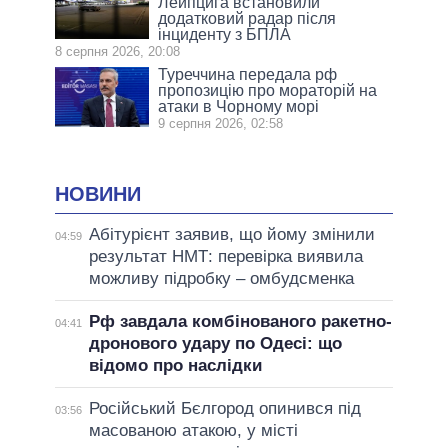
Лейпцига встановили
додатковий радар після
інциденту з БПЛА
8 серпня 2026, 20:08
Туреччина передала рф
пропозицію про мораторій на
атаки в Чорному морі
9 серпня 2026, 02:58
НОВИНИ
Абітурієнт заявив, що йому змінили
04:59
результат НМТ: перевірка виявила
можливу підробку – омбудсменка
Рф завдала комбінованого ракетно-
04:41
дронового удару по Одесі: що
відомо про наслідки
Російський Бєлгород опинився під
03:56
масованою атакою, у місті