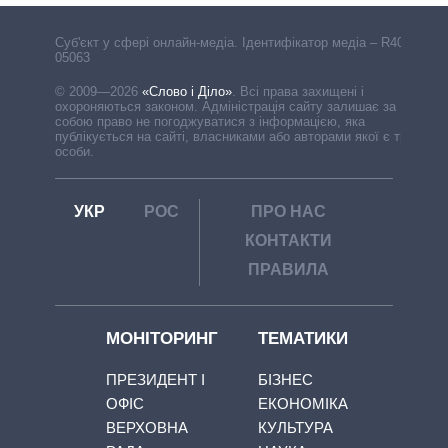
Cуб'єкт у сфері онлайн-медіа. Ідентифікатор медіа – R40-
05063
© 2009—2026
«Слово і Діло»
.
Всі права захищені і
охороняються законом. Адміністрація сайту залишає за
собою право не погоджуватися з інформацією, яка
публікується на сайті, власниками або авторами якої є треті
особи.
УКР
РОС
ПРО НАС
КОНТАКТИ
ПРАВИЛА
МОНІТОРИНГ
ТЕМАТИКИ
ПРЕЗИДЕНТ І
БІЗНЕС
ОФІС
ЕКОНОМІКА
ВЕРХОВНА
КУЛЬТУРА