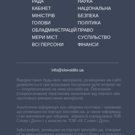
РАДА
НАУКА
КАБІНЕТ
НАЦІОНАЛЬНА
МІНІСТРІВ
БЕЗПЕКА
ГОЛОВИ
ПОЛІТИКА
ОБЛАДМІНІСТРАЦІЙ
ПРАВО
МЕРИ МІСТ
СУСПІЛЬСТВО
ВСІ ПЕРСОНИ
ФІНАНСИ
info@slovoidilo.ua
Використання будь-яких матеріалів, розміщених на сайті,
дозволяється при вказуванні посилання (для інтернет-видань
— гіперпосилання) на www.slovoidilo.ua. Посилання
(гіперпосилання) обов’язкове незалежно від повного або
часткового використання матеріалів.
Аналітична інформація про обіцянки політиків і чиновників,
що розміщені на порталі slovoidilo.ua, а також інформація про
стан виконання цих обіцянок, зібрана й опрацьована ТОВ «ІА
Слово і Діло» і є власністю ТОВ «ІА Слово і Діло».
Інфографіки, розміщені на порталі slovoidilo.ua, створені ГО
«Система народного контролю Слово і Діло» і є власністю