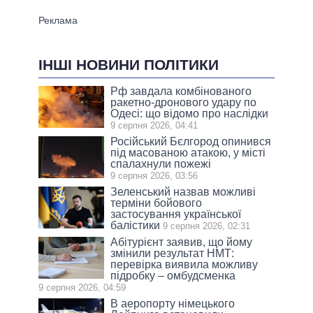
ІНШІ НОВИНИ ПОЛІТИКИ
Рф завдала комбінованого
ракетно-дронового удару по
Одесі: що відомо про наслідки
9 серпня 2026, 04:41
Російський Бєлгород опинився
під масованою атакою, у місті
спалахнули пожежі
9 серпня 2026, 03:56
Зеленський назвав можливі
терміни бойового
застосування української
балістики
9 серпня 2026, 02:31
Абітурієнт заявив, що йому
змінили результат НМТ:
перевірка виявила можливу
підробку – омбудсменка
9 серпня 2026, 04:59
В аеропорту німецького