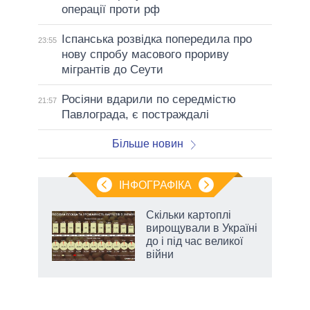
операції проти рф
Іспанська розвідка попередила про
23:55
нову спробу масового прориву
мігрантів до Сеути
Росіяни вдарили по середмістю
21:57
Павлограда, є постраждалі
Більше новин
ІНФОГРАФІКА
Скільки картоплі
 за
вирощували в Україні
асть
до і під час великої
війни