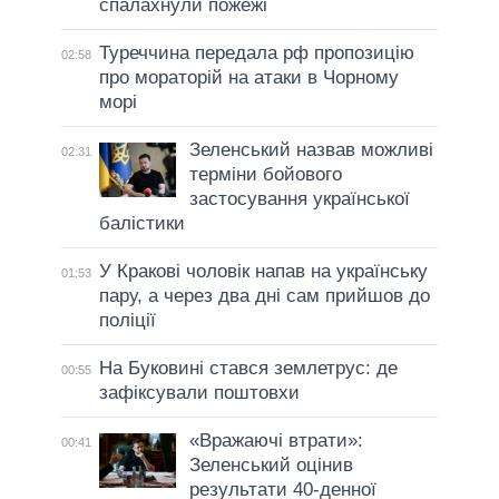
спалахнули пожежі
Туреччина передала рф пропозицію
02:58
про мораторій на атаки в Чорному
морі
Зеленський назвав можливі
02:31
терміни бойового
застосування української
балістики
У Кракові чоловік напав на українську
01:53
пару, а через два дні сам прийшов до
поліції
На Буковині стався землетрус: де
00:55
зафіксували поштовхи
«Вражаючі втрати»:
00:41
Зеленський оцінив
результати 40-денної