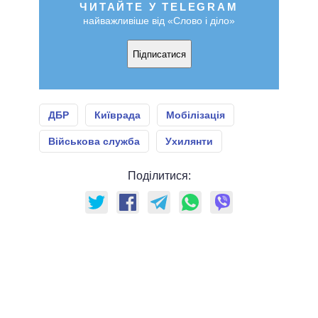
ЧИТАЙТЕ У TELEGRAM
найважливіше від «Слово і діло»
Підписатися
ДБР
Київрада
Мобілізація
Військова служба
Ухилянти
Поділитися: