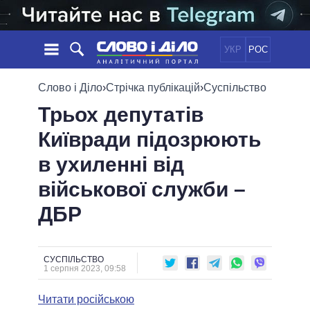
УКР
РОС
НОВИНИ
Слово і Діло
›
Стрічка публікацій
›
Суспільство
Трьох депутатів
ОБIЦЯНКИ
СТРІЧКА
ПОЛІТИКА
Київради підозрюють
ПОДІЇ
ЕКОНОМІКА
ПОЛIТИКИ
в ухиленні від
СТАТТІ
СУСПІЛЬСТВО
ІНФОГРАФІКА
ДУМКИ
СВІТ
УСІ ПОЛІТИКИ
військової служби –
ОГЛЯДИ
ПРЕЗИДЕНТ І ОФІС
ДБР
ВІДЕО
ДАЙДЖЕСТИ
ВЕРХОВНА РАДА
ПІДТРИМАТИ
КАБІНЕТ МІНІСТРІВ
ГОЛОВИ ОБЛАДМІНІСТРАЦІЙ
СУСПІЛЬСТВО
ПОРІВНЯННЯ ПОЛІТИКІВ
1 серпня 2023, 09:58
МЕРИ МІСТ
Читати російською
ВСІ ПЕРСОНИ