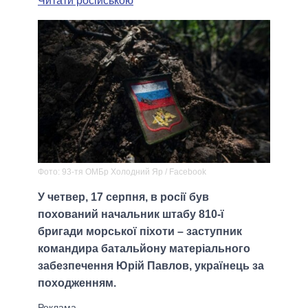
Читати російською
Фото: 93-тя ОМБр Холодний Яр / Facebook
У четвер, 17 серпня, в росії був
похований начальник штабу 810-ї
бригади морської піхоти – заступник
командира батальйону матеріального
забезпечення Юрій Павлов, українець за
походженням.