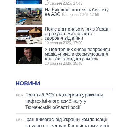
10 серпня 2026, 17:45
На Київщині посилять безпеку
на АЗС
10 серпня 2026, 17:50
Поліс від прильоту: як в Україні
страхують житло, авто і
здоров’я від війни
10 серпня 2026, 17:50
У Повітряних силах попросили
медіа уникати формулювання
«не збито жодної ракети»
10 серпня 2026, 15:46
НОВИНИ
Генштаб ЗСУ підтвердив ураження
18:39
нафтохімічного комбінату у
Тюменській області росії
Іран вимагає від України компенсації
18:06
за удар по судну в Каспійському морі