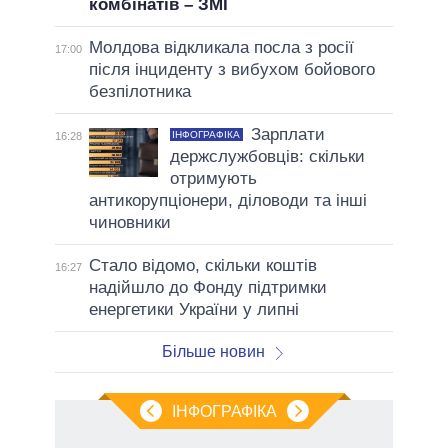
комбінатів – ЗМІ
Молдова відкликала посла з росії
17:00
після інциденту з вибухом бойового
безпілотника
Зарплати
ІНФОГРАФІКА
16:28
держслужбовців: скільки
отримують
антикорупціонери, діловоди та інші
чиновники
Стало відомо, скільки коштів
16:27
надійшло до Фонду підтримки
енергетики України у липні
Більше новин
ІНФОГРАФІКА