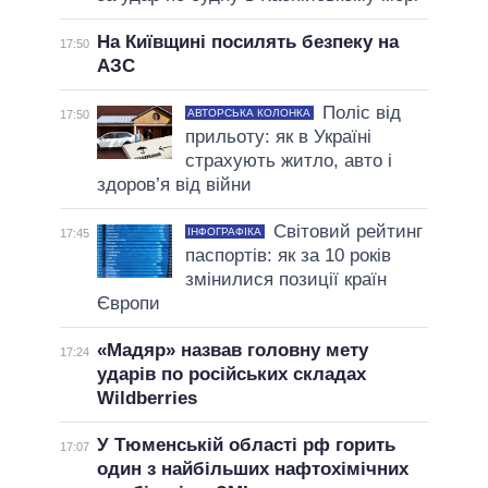
На Київщині посилять безпеку на
17:50
АЗС
Поліс від
АВТОРСЬКА КОЛОНКА
17:50
прильоту: як в Україні
страхують житло, авто і
здоров’я від війни
Світовий рейтинг
ІНФОГРАФІКА
17:45
паспортів: як за 10 років
змінилися позиції країн
Європи
«Мадяр» назвав головну мету
17:24
ударів по російських складах
Wildberries
У Тюменській області рф горить
17:07
один з найбільших нафтохімічних