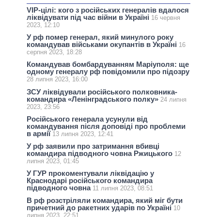
VIP-цілі: кого з російських генералів вдалося
ліквідувати під час війни в Україні
16 червня
2023, 12:10
У рф помер генерал, який минулого року
командував військами окупантів в Україні
16
серпня 2023, 18:28
Командував бомбардуванням Маріуполя: ще
одному генералу рф повідомили про підозру
28 липня 2023, 16:00
ЗСУ ліквідували російського полковника-
командира «Ленінградського полку»
24 липня
2023, 23:56
Російського генерала усунули від
командування після доповіді про проблеми
в армії
13 липня 2023, 12:41
У рф заявили про затримання вбивці
командира підводного човна Ржицького
12
липня 2023, 01:45
У ГУР прокоментували ліквідацію у
Краснодарі російського командира
підводного човна
11 липня 2023, 08:51
В рф розстріляли командира, який міг бути
причетний до ракетних ударів по Україні
10
липня 2023, 22:51