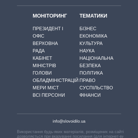
МОНІТОРИНГ
ТЕМАТИКИ
ПРЕЗИДЕНТ І
БІЗНЕС
ОФІС
ЕКОНОМІКА
ВЕРХОВНА
КУЛЬТУРА
РАДА
НАУКА
КАБІНЕТ
НАЦІОНАЛЬНА
МІНІСТРІВ
БЕЗПЕКА
ГОЛОВИ
ПОЛІТИКА
ОБЛАДМІНІСТРАЦІЙ
ПРАВО
МЕРИ МІСТ
СУСПІЛЬСТВО
ВСІ ПЕРСОНИ
ФІНАНСИ
info@slovoidilo.ua
Використання будь-яких матеріалів, розміщених на сайті,
дозволяється при вказуванні посилання (для інтернет-видань