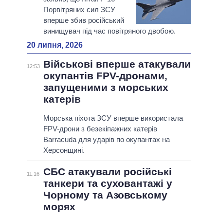
Порвітряних сил ЗСУ
вперше збив російський
винищувач під час повітряного двобою.
20 липня, 2026
Військові вперше атакували
12:53
окупантів FPV-дронами,
запущеними з морських
катерів
Морська піхота ЗСУ вперше використала
FPV-дрони з безекіпажних катерів
Barracuda для ударів по окупантах на
Херсонщині.
СБС атакували російські
11:16
танкери та суховантажі у
Чорному та Азовському
морях