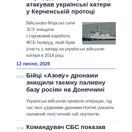
атакував українські катери
у Керченській протоці
Військово-Морські сили
ЗСУ знищили
сторожовий корабель
ФСБ Ізумруд, який брав
участь у нападі на українські військові
катери в 2018 році.
12 липня, 2026
Бійці «Азову» дронами
16:20
знищили таємну паливну
базу росіян на Донеччині
Українські військові провели операцію, під
час якої ударними дронами Hornet уразили
паливний логістичний хаб окупантів.
Командувач СБС показав
11:46