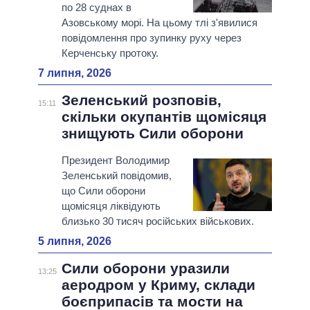
по 28 суднах в
Азовському морі. На цьому тлі з'явилися
повідомлення про зупинку руху через
Керченську протоку.
7 липня, 2026
Зеленський розповів,
15:11
скільки окупантів щомісяця
знищують Сили оборони
Президент Володимир
Зеленський повідомив,
що Сили оборони
щомісяця ліквідують
близько 30 тисяч російських військових.
5 липня, 2026
Сили оборони уразили
13:25
аеродром у Криму, склади
боєприпасів та мости на