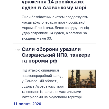
ураження 14 російських
суден в Азовському морі
Сили безпілотних систем продовжують
масштабну операцію проти російської
морської логістики. Лише за одну ніч під
удар потрапили 14 суден, а загалом за
тиждень – вже 90.
Сили оборони уразили
10:32
Сизранський НПЗ, танкери
та пороми рф
Під атакою опинилися
нафтопереробний завод
у Самарській області,
судна в Азовському морі
та ешелон із паливно-мастильними
матеріалами на окупованій території.
11 липня, 2026