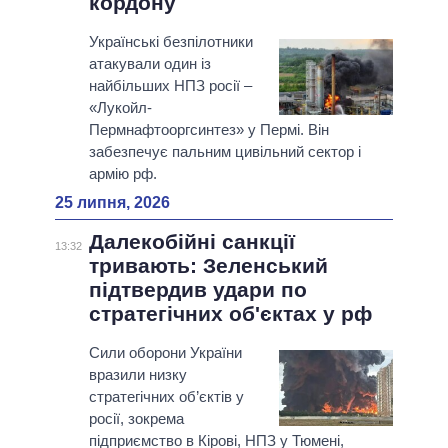
кордону
Українські безпілотники
атакували один із
найбільших НПЗ росії –
«Лукойл-
Пермнафтооргсинтез» у Пермі. Він
забезпечує пальним цивільний сектор і
армію рф.
25 липня, 2026
Далекобійні санкції
13:32
тривають: Зеленський
підтвердив удари по
стратегічних об'єктах у рф
Сили оборони України
вразили низку
стратегічних об’єктів у
росії, зокрема
підприємство в Кірові, НПЗ у Тюмені,