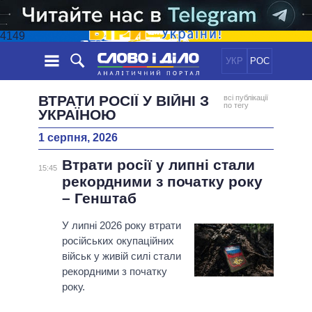
4149
УКР
РОС
НОВИНИ
ВТРАТИ РОСІЇ У ВІЙНІ З
всі публікації
по тегу
УКРАЇНОЮ
ОБIЦЯНКИ
СТРІЧКА
ПОЛІТИКА
1 серпня, 2026
ПОДІЇ
ЕКОНОМІКА
ПОЛIТИКИ
Втрати росії у липні стали
15:45
СТАТТІ
СУСПІЛЬСТВО
рекордними з початку року
ІНФОГРАФІКА
ДУМКИ
СВІТ
УСІ ПОЛІТИКИ
– Генштаб
ОГЛЯДИ
ПРЕЗИДЕНТ І ОФІС
ВІДЕО
У липні 2026 року втрати
ДАЙДЖЕСТИ
ВЕРХОВНА РАДА
російських окупаційних
ПІДТРИМАТИ
КАБІНЕТ МІНІСТРІВ
військ у живій силі стали
рекордними з початку
ГОЛОВИ ОБЛАДМІНІСТРАЦІЙ
ПОРІВНЯННЯ ПОЛІТИКІВ
року.
МЕРИ МІСТ