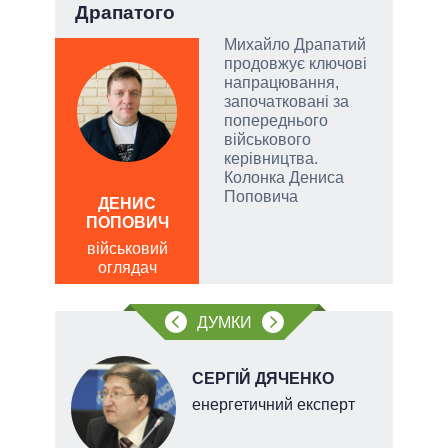
Драпатого
вла
Михайло Драпатий
у
продовжує ключові
напрацювання,
сити
започатковані за
попереднього
військового
керівництва.
Колонка Дениса
Поповича
ДЕНИС
Д
ПОПОВИЧ
ПО
військовий
ві
оглядач
о
ДУМКИ
СЕРГІЙ ДЯЧЕНКО
х
енергетичний експерт