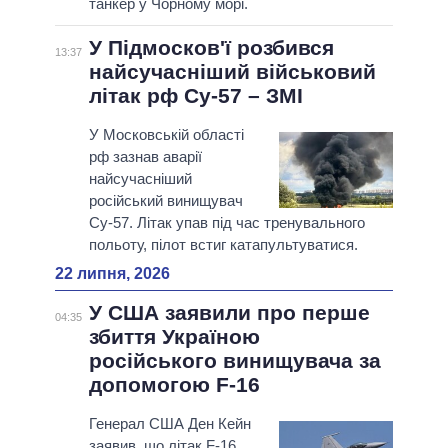
танкер у Чорному морі.
У Підмосков'ї розбився
13:37
найсучасніший військовий
літак рф Су-57 – ЗМІ
У Московській області
рф зазнав аварії
найсучасніший
російський винищувач
Су-57. Літак упав під час тренувального
польоту, пілот встиг катапультуватися.
22 липня, 2026
У США заявили про перше
04:35
збиття Україною
російського винищувача за
допомогою F-16
Генерал США Ден Кейн
заявив, що літак F-16