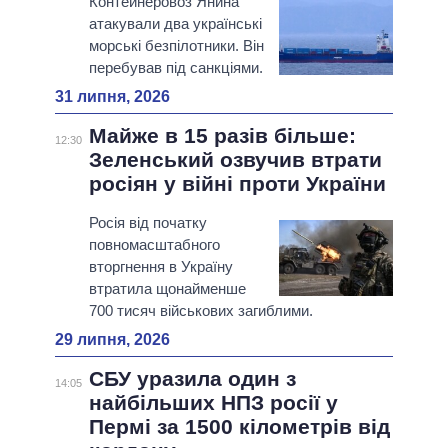
Контейнеровоз Янина
атакували два українські
морські безпілотники. Він
перебував під санкціями.
31 липня, 2026
Майже в 15 разів більше:
12:30
Зеленський озвучив втрати
росіян у війні проти України
Росія від початку
повномасштабного
вторгнення в Україну
втратила щонайменше
700 тисяч військових загиблими.
29 липня, 2026
СБУ уразила один з
14:05
найбільших НПЗ росії у
Пермі за 1500 кілометрів від