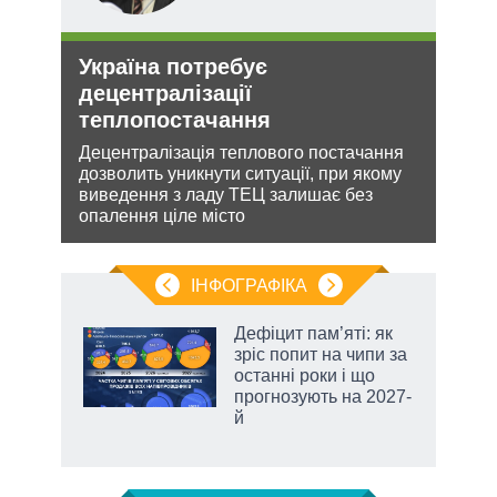
Україна потребує
Зая
и рф
децентралізації
яде
теплопостачання
міг
Децентралізація теплового постачання
Біло
 цей
дозволить уникнути ситуації, при якому
ядер
виведення з ладу ТЕЦ залишає без
виріш
опалення ціле місто
війну
ІНФОГРАФІКА
Дефіцит пам’яті: як
раїні
зріс попит на чипи за
ої
останні роки і що
прогнозують на 2027-
й
аспі