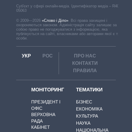
Cуб'єкт у сфері онлайн-медіа. Ідентифікатор медіа – R40-
05063
© 2009—2026
«Слово і Діло»
.
Всі права захищені і
охороняються законом. Адміністрація сайту залишає за
собою право не погоджуватися з інформацією, яка
публікується на сайті, власниками або авторами якої є треті
особи.
УКР
РОС
ПРО НАС
КОНТАКТИ
ПРАВИЛА
МОНІТОРИНГ
ТЕМАТИКИ
ПРЕЗИДЕНТ І
БІЗНЕС
ОФІС
ЕКОНОМІКА
ВЕРХОВНА
КУЛЬТУРА
РАДА
НАУКА
КАБІНЕТ
НАЦІОНАЛЬНА