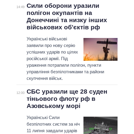
Сили оборони уразили
14:49
полігон окупантів на
Донеччині та низку інших
військових об'єктів рф
Українські військові
заявили про нову серію
успішних ударів по цілях
російської армії. Під
ураження потрапили полігон, пункти
управління безпілотниками та райони
скупчення військ.
СБС уразили ще 28 суден
12:00
тіньового флоту рф в
Азовському морі
Українські Сили
безпілотних систем за ніч
11 липня завдали ударів