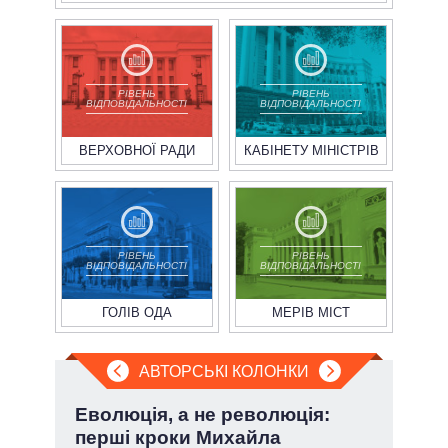
РІВЕНЬ
РІВЕНЬ
ВІДПОВІДАЛЬНОСТІ
ВІДПОВІДАЛЬНОСТІ
ВЕРХОВНОЇ РАДИ
КАБІНЕТУ МІНІСТРІВ
РІВЕНЬ
РІВЕНЬ
ВІДПОВІДАЛЬНОСТІ
ВІДПОВІДАЛЬНОСТІ
ГОЛІВ ОДА
МЕРІВ МІСТ
АВТОРСЬКІ КОЛОНКИ
і
Еволюція, а не революція:
Пол
ї
перші кроки Михайла
чи 