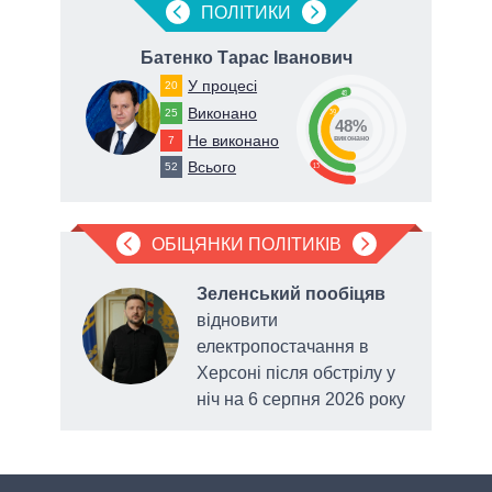
ПОЛIТИКИ
вич
Батенко Тарас Іванович
Ти
У процесі
20
48
Виконано
25
39
48%
Не виконано
7
виконано
Всього
13
52
ОБІЦЯНКИ ПОЛІТИКІВ
Зеленський пообіцяв
ду,
відновити
у
електропостачання в
сади
Херсоні після обстрілу у
ніч на 6 серпня 2026 року