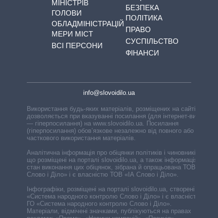
МІНІСТРІВ
БЕЗПЕКА
ГОЛОВИ
ПОЛІТИКА
ОБЛАДМІНІСТРАЦІЙ
ПРАВО
МЕРИ МІСТ
СУСПІЛЬСТВО
ВСІ ПЕРСОНИ
ФІНАНСИ
info@slovoidilo.ua
Використання будь-яких матеріалів, розміщених на сайті,
дозволяється при вказуванні посилання (для інтернет-видань
— гіперпосилання) на www.slovoidilo.ua. Посилання
(гіперпосилання) обов’язкове незалежно від повного або
часткового використання матеріалів.
Аналітична інформація про обіцянки політиків і чиновників,
що розміщені на порталі slovoidilo.ua, а також інформація про
стан виконання цих обіцянок, зібрана й опрацьована ТОВ «ІА
Слово і Діло» і є власністю ТОВ «ІА Слово і Діло».
Інфографіки, розміщені на порталі slovoidilo.ua, створені ГО
«Система народного контролю Слово і Діло» і є власністю
ГО «Система народного контролю Слово і Діло».
Матеріали, відмічені значками, публікуються на правах