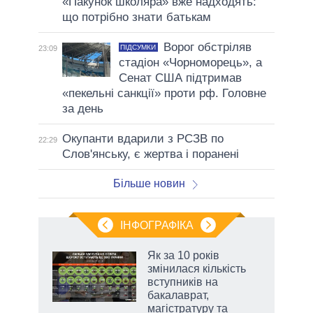
«Пакунок школяра» вже надходять:
що потрібно знати батькам
Ворог обстріляв
ПІДСУМКИ
23:09
стадіон «Чорноморець», а
Сенат США підтримав
«пекельні санкції» проти рф. Головне
за день
Окупанти вдарили з РСЗВ по
22:29
Слов'янську, є жертва і поранені
Більше новин
ІНФОГРАФІКА
Як за 10 років
раїні
змінилася кількість
ої
вступників на
бакалаврат,
магістратуру та