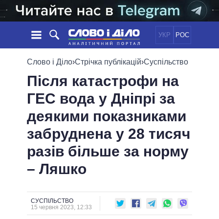
УКР
РОС
НОВИНИ
Слово і Діло
›
Стрічка публікацій
›
Суспільство
Після катастрофи на
ОБIЦЯНКИ
СТРІЧКА
ПОЛІТИКА
ГЕС вода у Дніпрі за
ПОДІЇ
ЕКОНОМІКА
ПОЛIТИКИ
деякими показниками
СТАТТІ
СУСПІЛЬСТВО
ІНФОГРАФІКА
ДУМКИ
СВІТ
УСІ ПОЛІТИКИ
забруднена у 28 тисяч
ОГЛЯДИ
ПРЕЗИДЕНТ І ОФІС
разів більше за норму
ВІДЕО
ДАЙДЖЕСТИ
ВЕРХОВНА РАДА
– Ляшко
ПІДТРИМАТИ
КАБІНЕТ МІНІСТРІВ
ГОЛОВИ ОБЛАДМІНІСТРАЦІЙ
ПОРІВНЯННЯ ПОЛІТИКІВ
МЕРИ МІСТ
СУСПІЛЬСТВО
15 червня 2023, 12:33
ВСІ ПЕРСОНИ