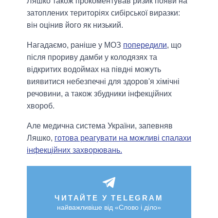
Ляшко також прокоментував ризик появи на
затоплених територіях сибірської виразки:
він оцінив його як низький.
Нагадаємо, раніше у МОЗ
попередили
, що
після прориву дамби у колодязях та
відкритих водоймах на півдні можуть
виявитися небезпечні для здоров'я хімічні
речовини, а також збудники інфекційних
хвороб.
Але медична система України, запевняв
Ляшко,
готова реагувати на можливі спалахи
інфекційних захворювань.
ЧИТАЙТЕ У TELEGRAM
найважливіше від «Слово і діло»