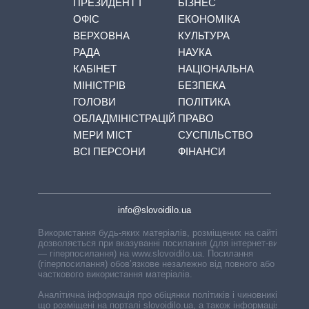
ПРЕЗИДЕНТ І
БІЗНЕС
ОФІС
ЕКОНОМІКА
ВЕРХОВНА
КУЛЬТУРА
РАДА
НАУКА
КАБІНЕТ
НАЦІОНАЛЬНА
МІНІСТРІВ
БЕЗПЕКА
ГОЛОВИ
ПОЛІТИКА
ОБЛАДМІНІСТРАЦІЙ
ПРАВО
МЕРИ МІСТ
СУСПІЛЬСТВО
ВСІ ПЕРСОНИ
ФІНАНСИ
info@slovoidilo.ua
Використання будь-яких матеріалів, розміщених на сайті,
дозволяється при вказуванні посилання (для інтернет-видань
— гіперпосилання) на www.slovoidilo.ua. Посилання
(гіперпосилання) обов’язкове незалежно від повного або
часткового використання матеріалів.
Аналітична інформація про обіцянки політиків і чиновників,
що розміщені на порталі slovoidilo.ua, а також інформація про