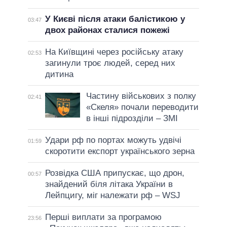
У Києві після атаки балістикою у
03:47
двох районах сталися пожежі
На Київщині через російську атаку
02:53
загинули троє людей, серед них
дитина
Частину військових з полку
02:41
«Скеля» почали переводити
в інші підрозділи – ЗМІ
Удари рф по портах можуть удвічі
01:59
скоротити експорт українського зерна
Розвідка США припускає, що дрон,
00:57
знайдений біля літака України в
Лейпцигу, міг належати рф – WSJ
Перші виплати за програмою
23:56