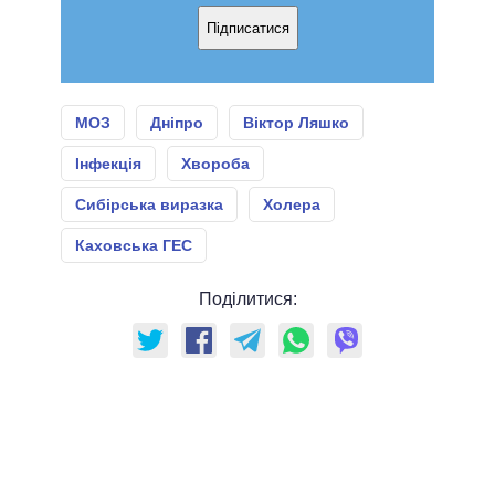
Підписатися
МОЗ
Дніпро
Віктор Ляшко
Інфекція
Хвороба
Сибірська виразка
Холера
Каховська ГЕС
Поділитися: