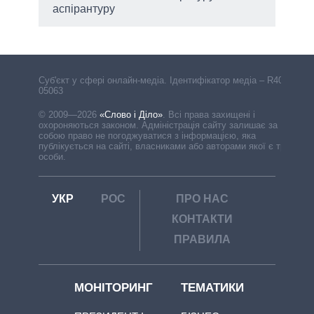
аспірантуру
Cуб'єкт у сфері онлайн-медіа. Ідентифікатор медіа – R40-
05063
© 2009—2026
«Слово і Діло»
.
Всі права захищені і
охороняються законом. Адміністрація сайту залишає за
собою право не погоджуватися з інформацією, яка
публікується на сайті, власниками або авторами якої є треті
особи.
УКР
РОС
ПРО НАС
КОНТАКТИ
ПРАВИЛА
МОНІТОРИНГ
ТЕМАТИКИ