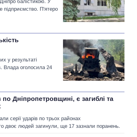
 Дніпро балістикою. У
е підприємство. П'ятеро
ькість
их у результаті
в. Влада оголосила 24
 по Дніпропетровщині, є загиблі та
х
али серії ударів по трьох районах
ого двоє людей загинули, ще 17 зазнали поранень.