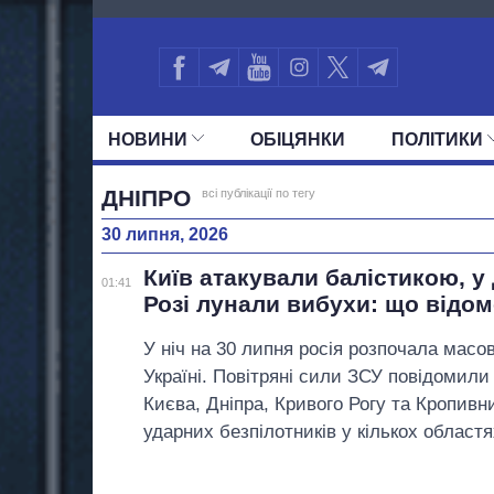
583
НОВИНИ
ОБIЦЯНКИ
ПОЛIТИКИ
УСІ ПОЛІТИКИ
ПРЕЗИДЕНТ І ОФ
ДНІПРО
всі публікації по тегу
30 липня, 2026
Київ атакували балістикою, у
01:41
Розі лунали вибухи: що відо
У ніч на 30 липня росія розпочала масов
Україні. Повітряні сили ЗСУ повідомили
Києва, Дніпра, Кривого Рогу та Кропивни
ударних безпілотників у кількох областя