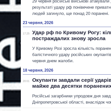
29 червня російські військові атакували
результаті удару рф понівечене приватн
людей загинуло, ще понад 20 поранені.
23 червня, 2026
Удар рф по Кривому Рогу: кіл
17:25
постраждалих знову зросла
У Кривому Розі зросла кількість поранен
балістичного удару російських окупанті
червня днем жалоби.
18 червня, 2026
Окупанти завдали серії ударів
20:01
майже два десятки поранени
Російські загарбники упродовж дня завд
Дніпропетровської області, внаслідок ч