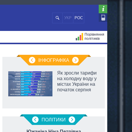
УКР
РОС
Порівняння
політиків
ЦІЙ
МЕРИ МІСТ
ВСІ ПЕРСОНИ
ІНФОГРАФІКА
Як зросли тарифи
на холодну воду у
містах України на
початок серпня
ПОЛIТИКИ
Южаніна Ніна Петрівна
Дубіл