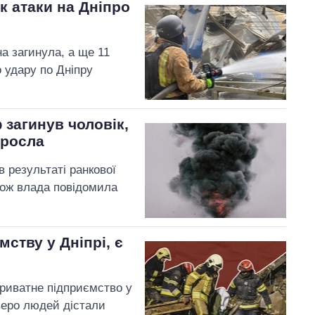
к атаки на Дніпро
а загинула, а ще 11
 удару по Дніпру
ф загинув чоловік,
зросла
в результаті ранкової
акож влада повідомила
ству у Дніпрі, є
 приватне підприємство у
веро людей дістали