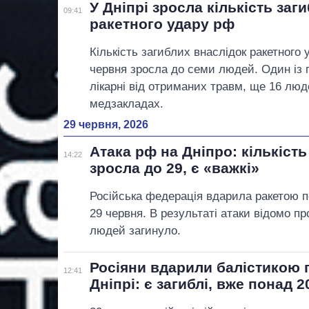
У Дніпрі зросла кількість заг
09:41
ракетного удару рф
Кількість загиблих внаслідок ракетного у
червня зросла до семи людей. Один із
лікарні від отриманих травм, ще 16 лю
медзакладах.
29 червня, 2026
Атака рф на Дніпро: кількіст
14:22
зросла до 29, є «важкі»
Російська федерація вдарила ракетою п
29 червня. В результаті атаки відомо п
людей загинуло.
Росіяни вдарили балістикою 
12:41
Дніпрі: є загиблі, вже понад 