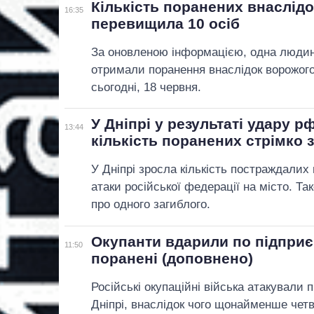
Кількість поранених внаслідо
16:35
перевищила 10 осіб
За оновленою інформацією, одна людин
отримали поранення внаслідок ворожого
сьогодні, 18 червня.
У Дніпрі у результаті удару р
13:44
кількість поранених стрімко 
У Дніпрі зросла кількість постраждалих 
атаки російської федерації на місто. Т
про одного загиблого.
Окупанти вдарили по підприєм
11:50
поранені (доповнено)
Російські окупаційні війська атакували
Дніпрі, внаслідок чого щонайменше чет