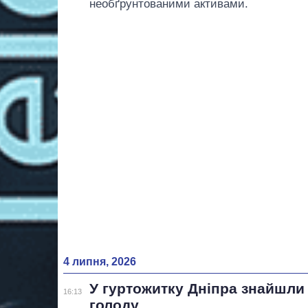
необґрунтованими активами.
4 липня, 2026
У гуртожитку Дніпра знайшли
16:13
голоду