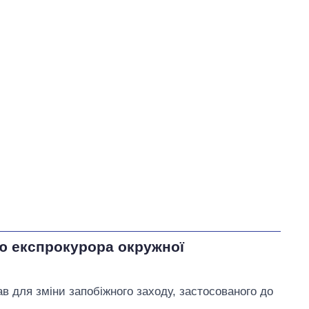
У процесі
18
51
Виконано
9
26%
26
Не виконано
8
23
виконано
Всього
35
Тищенко пообіцяв
внести
пропозиції щодо
розблокування портів
Одеси та експорту зерна
на розгляд комітету
ю експрокурора окружної
ав для зміни запобіжного заходу, застосованого до