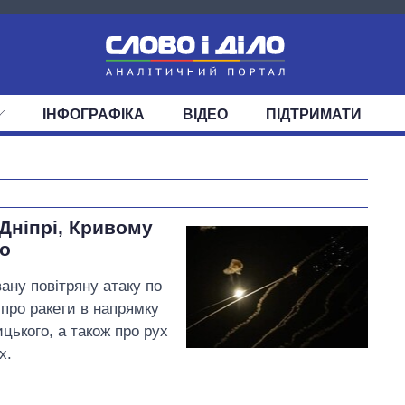
ІНФОГРАФІКА
ВІДЕО
ПІДТРИМАТИ
ІС
СТРІЧКА
ВЕРХОВНА РАДА
ПОДІЇ
СТАТТІ
КАБІНЕТ МІНІСТРІВ
ДУМКИ
ОГЛЯДИ
ГОЛОВИ ОБЛАДМІНІСТРА
ДАЙДЖЕСТИ
ПОЛІТИКА
ДЕПУТАТИ
ЕКОНОМІКА
КОМІТЕТИ
СУСПІЛЬСТВО
ФРАКЦІЇ
ОКРУГИ
СВІТ
Експорт зброї:
 Дніпрі, Кривому
скільки ракет,
мо
літаків і танків
продала Україна
ану повітряну атаку по
за роки
 про ракети в напрямку
незалежності
цького, а також про рух
х.
Єрмак Андрій Борисович