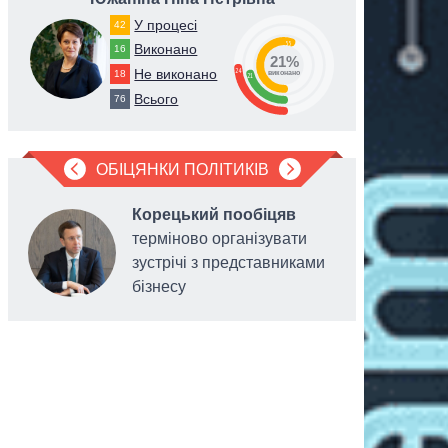
У процесі
42
55
Виконано
16
21%
24
Не виконано
18
виконано
21
Всього
76
ОБІЦЯНКИ ПОЛІТИКІВ
Корецький пообіцяв
терміново організувати
зустрічі з представниками
бізнесу