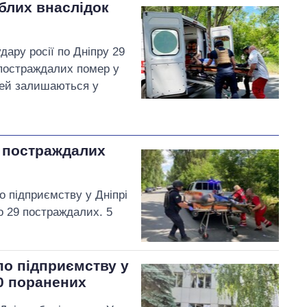
иблих внаслідок
дару росії по Дніпру 29
 постраждалих помер у
дей залишаються у
ь постраждалих
о підприємству у Дніпрі
ро 29 постраждалих. 5
по підприємству у
20 поранених