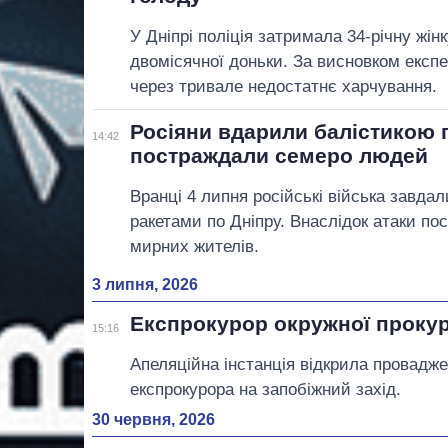
У Дніпрі поліція затримала 34-річну жін
двомісячної доньки. За висновком експ
через тривале недостатнє харчування.
Росіяни вдарили балістикою п
14:42
постраждали семеро людей
Вранці 4 липня російські війська завда
ракетами по Дніпру. Внаслідок атаки п
мирних жителів.
3 липня, 2026
Експрокурор окружної прокур
15:16
Апеляційна інстанція відкрила провадж
експрокурора на запобіжний захід.
30 червня, 2026