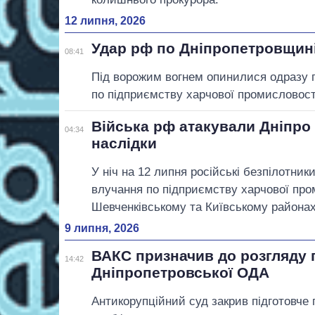
12 липня, 2026
Удар рф по Дніпропетровщині
08:41
Під ворожим вогнем опинилися одразу п
по підприємству харчової промисловості
Війська рф атакували Дніпро
04:34
наслідки
У ніч на 12 липня російські безпілотник
влучання по підприємству харчової про
Шевченківському та Київському районах
9 липня, 2026
ВАКС призначив до розгляду 
14:42
Дніпропетровської ОДА
Антикорупційний суд закрив підготовче 