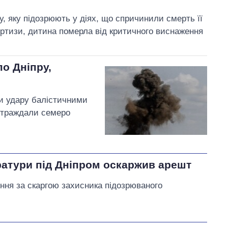
ку, яку підозрюють у діях, що спричинили смерть її
ертизи, дитина померла від критичного виснаження
о Дніпру,
ли удару балістичними
остраждали семеро
атури під Дніпром оскаржив арешт
ення за скаргою захисника підозрюваного